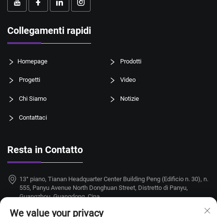
Collegamenti rapidi
Homepage
Prodotti
Progetti
Video
Chi Siamo
Notizie
Contattaci
Resta in Contatto
13° piano, Tianan Headquarter Center Building Peng (Edificio n. 30), n.
555, Panyu Avenue North Donghuan Street, Distretto di Panyu,
Guangzhou, Guangdong, Cina
We value your privacy
+86-18924068214