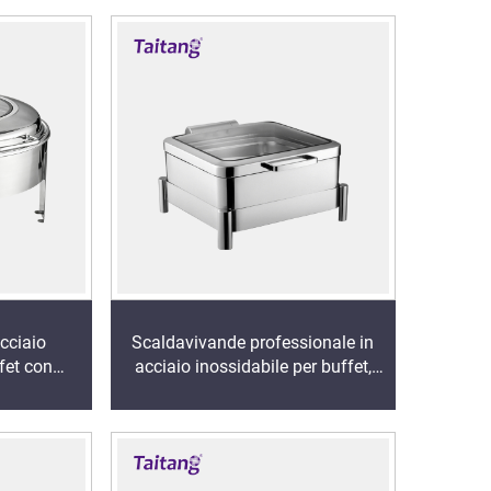
cciaio
Scaldavivande professionale in
fet con
acciaio inossidabile per buffet,
iedistallo
display di lusso per servizio
ldante
buffet, vassoio scaldavivande e
l di lusso
caldaia per zuppe per hotel