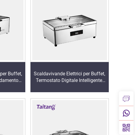
per Buffet,
Scaldavivande Elettrici per Buffet,
aldamento
Termostato Digitale Intelligente,
do, Piatto
Piatto Riscaldante in Acciaio
ciaio
Inossidabile con Struttura a
Termostato
Chiusura Totale e Design
Staccabile