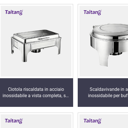
Ciotola riscaldata in acciaio
Scaldavivande in a
inossidabile a vista completa, set
inossidabile per buf
professionale per riscaldare
finestra di visione e p
alimenti per buffet con piedini alti,
alto, piastra risca
adatto a banchetti in hotel
professionale per hote