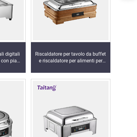
i digitali
Riscaldatore per tavolo da buffet
t con piano
e riscaldatore per alimenti per
ra elettrica
catering, vassoi riscaldanti con
ng dishes
rivestimento in legno e controllo
digitale