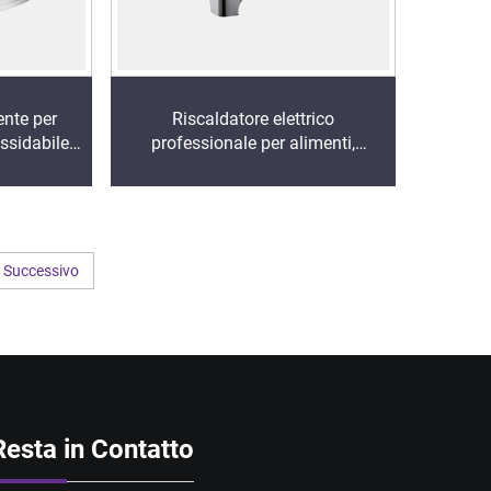
ente per
Riscaldatore elettrico
ossidabile
professionale per alimenti,
tore per
bagnomaria in acciaio
e servizio
inossidabile con controllo digitale
 lusso
della temperatura per ristorazione
alberghiera
Successivo
Resta in Contatto