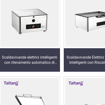
Scaldavivande elettrici intelligenti
Scaldavivande Elettrici 
con rilevamento automatico di
Intelligenti con Risc
cibi secchi e umidi – Buffet con
Doppio a Secco e a Umi
vaschetta riscaldata in acciaio
Riscaldante in Ac
inossidabile 304 e controllo
Inossidabile 304 con 
intelligente
Digitale