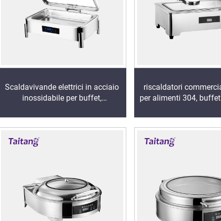
Scaldavivande elettrici in acciaio
riscaldatori commercial
inossidabile per buffet,
per alimenti 304, buffe
riscaldatore per tavoli da buffet
in vetro piatto e copertu
per catering e hotel con funzione
intelligente per chafi
di visualizzazione