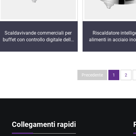
Scaldavivande commerciali per
Riscaldatore intellig
buffet con controllo digitale della
alimenti in acciaio in
temperatura e vaschetta in
con display, riscalda
acciaio inossidabile per hotel di
alimenti per catering 
lusso e servizi di ristorazione
buffet in hotel di
Precedente
1
2
Collegamenti rapidi