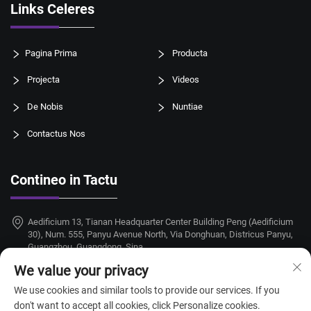
Links Celeres
Pagina Prima
Producta
Projecta
Videos
De Nobis
Nuntiae
Contactus Nos
Contineo in Tactu
Aedificium 13, Tianan Headquarter Center Building Peng (Aedificium
30), Num. 555, Panyu Avenue North, Via Donghuan, Districus Panyu,
Guangzhou, Guangdong, Sina
We value your privacy
+86-18924068214
We use cookies and similar tools to provide our services. If you
[email protected]
don't want to accept all cookies, click Personalize cookies.