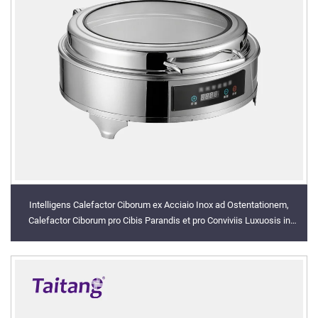
Intelligens Calefactor Ciborum ex Acciaio Inox ad Ostentationem,
Calefactor Ciborum pro Cibis Parandis et pro Conviviis Luxuosis in
Hotelibus et pro Servitoribus Buffet in Conviviis