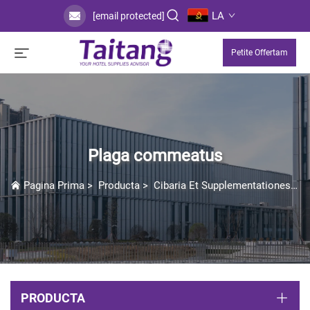
LA
[email protected]
Petite Offertam
Plaga commeatus
Pagina Prima
>
Producta
>
Cibaria Et Supplementationes
>
PRODUCTA