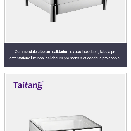
Commerciale ciborum calidarium ex aço inoxidabili, tabula pro
ostentatione luxuosa, calidarium pro mensis et cacabus pro sopo ad
usum in hospitio