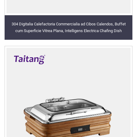
304 Digitalia Calefactoria Commercialia ad Cibos Calendos, Buffet
cum Superficie Vitrea Plana, Intelligens Electrica Chafing Dish