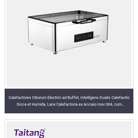
Calefactores Ciborum Electrici ad Buffet, Intelligens Dualis Calefactio
Sicca et Humida, Lanx Calefactoria ex Acciaio Inox 304, cum
Thermostato Digitali