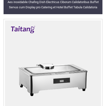
Aes inoxidabile Chafing Dish Electricus Ciborum Calidatoribus Buffet
Servus cum Display pro Catering et Hotel Buffet Tabula Calidatoria