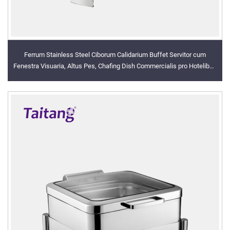
Ferrum Stainless Steel Ciborum Calidarium Buffet Servitor cum
Fenestra Visuaria, Altus Pes, Chafing Dish Commercialis pro Hotelibus
Luxuosis