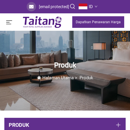
ID
[email protected]
Dapatkan Penawaran Harga
Produk
Halaman Utama
>
Produk
PRODUK