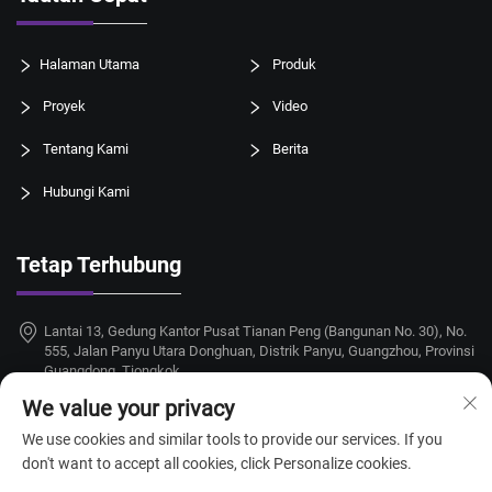
Halaman Utama
Produk
Proyek
Video
Tentang Kami
Berita
Hubungi Kami
Tetap Terhubung
Lantai 13, Gedung Kantor Pusat Tianan Peng (Bangunan No. 30), No.
555, Jalan Panyu Utara Donghuan, Distrik Panyu, Guangzhou, Provinsi
Guangdong, Tiongkok
We value your privacy
+86-18924068214
We use cookies and similar tools to provide our services. If you
[email protected]
don't want to accept all cookies, click Personalize cookies.