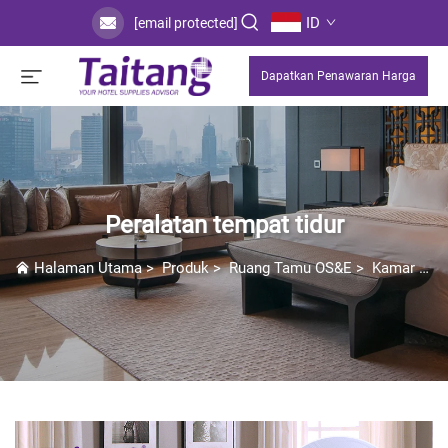
ID
[email protected]
Dapatkan Penawaran Harga
Peralatan tempat tidur
Halaman Utama
>
Produk
>
Ruang Tamu OS&E
>
Kamar Tidur