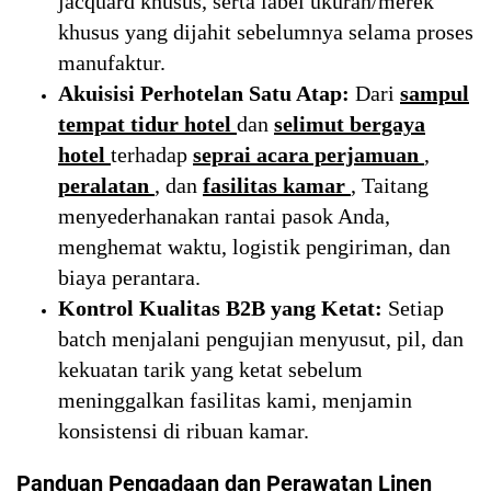
jacquard khusus, serta label ukuran/merek
khusus yang dijahit sebelumnya selama proses
manufaktur.
Akuisisi Perhotelan Satu Atap:
Dari
sampul
tempat tidur hotel
dan
selimut bergaya
hotel
terhadap
seprai acara perjamuan
,
peralatan
, dan
fasilitas kamar
, Taitang
menyederhanakan rantai pasok Anda,
menghemat waktu, logistik pengiriman, dan
biaya perantara.
Kontrol Kualitas B2B yang Ketat:
Setiap
batch menjalani pengujian menyusut, pil, dan
kekuatan tarik yang ketat sebelum
meninggalkan fasilitas kami, menjamin
konsistensi di ribuan kamar.
Panduan Pengadaan dan Perawatan Linen