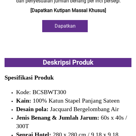
dan penyesuaian jumlah benang per inci persegi.
[Dapatkan Kutipan Massal Khusus]
Dapatkan
Penawaran Harga
Deskripsi Produk
Spesifikasi Produk
Kode: BCSBWT300
Kain:
100% Katun Stapel Panjang Sateen
Desain pola:
Jacquard Bergelombang Air
Jenis Benang & Jumlah Jarum:
60s x 40s /
300T
Seprai Hotel:
280 x 280 cm / 9,18 x 9,18