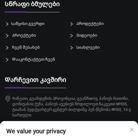
Სწრაფი ბმულები
Საწყისი გვერდი
Პროდუქტები
Პროექტები
Ვიდეოები
Ჩვენ შესახებ
Სიახლეები
Დააკონტაქტეთ ჩვენ
Დარჩევით კავშირი
Ჩინეთი, გუანდუნის პროვინცია, გუანჩжოუ, პანიუს რაიონი,
დონхუანის ქუჩა, პანიუს ავენიუს ჩრდილოეთ ნაკვეთი №555,
ტიანან ჰედქვარტერ ცენტერ ბილდინგ პენ (შენობა №30), 13-ე
სართული
+86-18924068214
We value your privacy
[email protected]