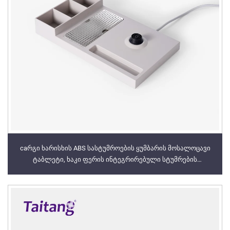
caრგი ხარისხის ABS სასტუმროების ყუმბარის მოსალოცავი
ტაბლეტი, ხაკი ფერის ინტეგრირებული სტუმრების
საძინებლის ამოხსნა ლაქსური სასტუმროების
მომსახურებისთვის