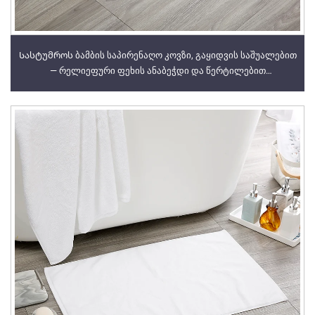
Სასტუმროს ბამბის საპირენაღო კოვზი, გაყიდვის საშუალებით
— რელიეფური ფეხის ანაბეჭდი და წერტილებით
დასახელებული პირსახოცის საპირენაღო კოვზები