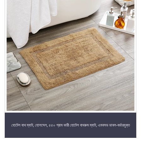
হোটেল বাথ ম্যাট, হোলসেল, ৫৫০ গ্রাম ভারী হোটেল বাথরুম ম্যাট, এমবসড ডাবল-বর্ডারযুক্ত