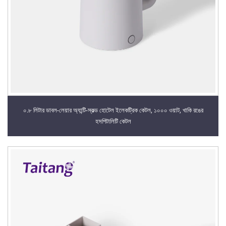
০.৮ লিটার ডাবল-লেয়ার অ্যান্টি-স্কল্ড হোটেল ইলেকট্রিক কেটল, ১০০০ ওয়াট, খাকি রঙের
হসপিটালিটি কেটল