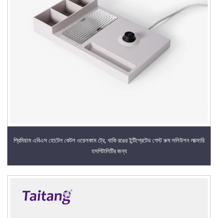
প্রিমিয়াম এবিএস হোটেল কেটল ওয়েলকাম ট্রে, খাকি রঙের ইন্টিগ্রেটেড গেস্ট রুম সলিউশন লাক্সারি
হসপিটালিটির জন্য