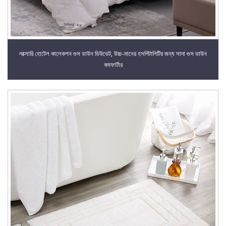
লাক্সারি হোটেল কালেকশন গুস ডাউন ডিউভেট, উচ্চ-মানের হসপিটালিটির জন্য সাদা গুস ডাউন
কমফার্টার