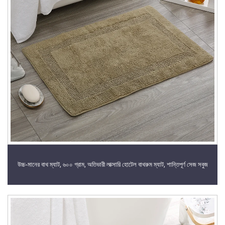
উচ্চ-মানের বাথ ম্যাট, ৬০০ গ্রাম, অতিভারী লাক্সারি হোটেল বাথরুম ম্যাট, শান্তিপূর্ণ সেজ সবুজ