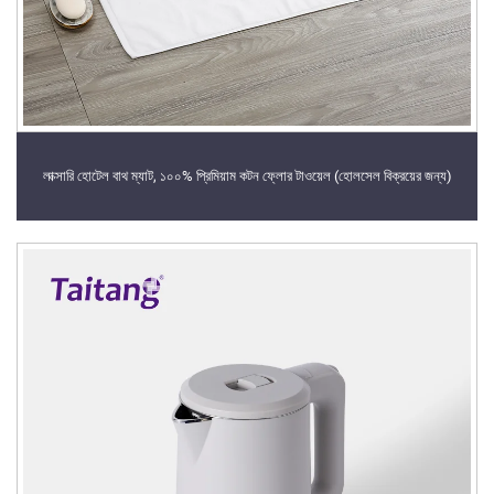
লাক্সারি হোটেল বাথ ম্যাট, ১০০% প্রিমিয়াম কটন ফ্লোর টাওয়েল (হোলসেল বিক্রয়ের জন্য)