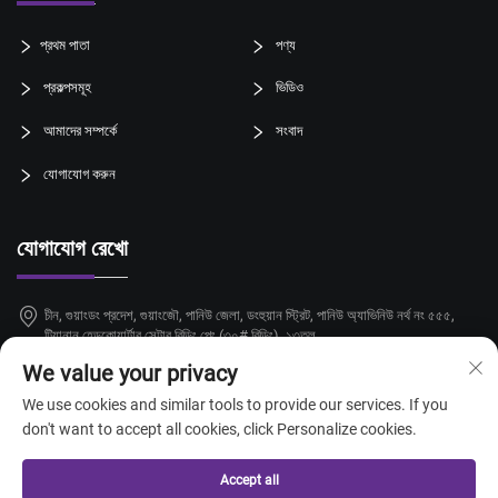
প্রথম পাতা
পণ্য
প্রকল্পসমূহ
ভিডিও
আমাদের সম্পর্কে
সংবাদ
যোগাযোগ করুন
যোগাযোগ রেখো
চীন, গুয়াংডং প্রদেশ, গুয়াংজৌ, পানিউ জেলা, ডংহুয়ান স্ট্রিট, পানিউ অ্যাভিনিউ নর্থ নং ৫৫৫,
টিয়ানান হেডকোয়ার্টার সেন্টার বিল্ডিং পেং (৩০# বিল্ডিং), ১৩তল
We value your privacy
+86-18924068214
We use cookies and similar tools to provide our services. If you
[email protected]
don't want to accept all cookies, click Personalize cookies.
Accept all