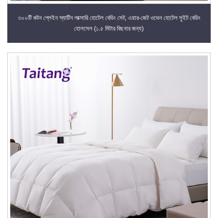
৩০০টি কটন প্লেইন স্যাটিন লাক্সারি হোটেল বেডিং সেট, এয়ার-জেট ওভেন হোটেল সুইট বেডিং
হোলসেল (১.৫ মিটার বিছনার জন্য)