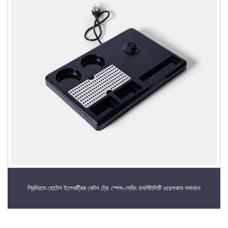
প্রিমিয়াম হোটেল ইলেকট্রিক কেটল ট্রে: স্পেস-সেভিং হসপিটালিটি ওয়েলকাম সমাধান