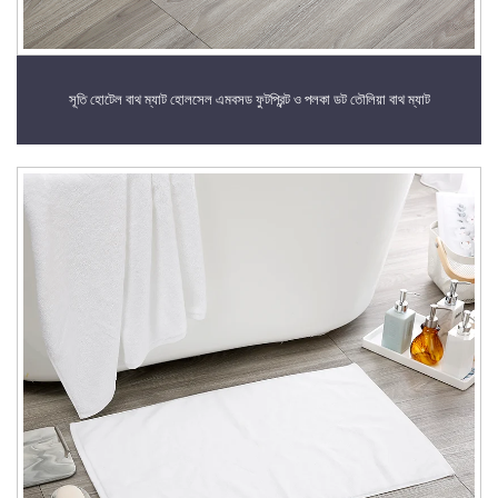
সূতি হোটেল বাথ ম্যাট হোলসেল এমবসড ফুটপ্রিন্ট ও পলকা ডট তৌলিয়া বাথ ম্যাট