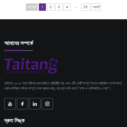
...
আগেরটি
1
2
3
4
25
পরবর্তী
আমাদের সম্পর্কে
তাইতাং ২০০৮ সালে চীনের গুয়াংজৌতে প্রতিষ্ঠিত হয় এবং এটি একটি সম্পূর্ণ সংহত প্রতিষ্ঠান যা উৎপাদন
থেকে বাণিজ্য পর্যন্ত সম্পূর্ণ সেবা প্রদান করে, যার মূল দর্শন হলো "পণ্য + ডেলিভারি + সেবা"।
দ্রুত লিঙ্ক