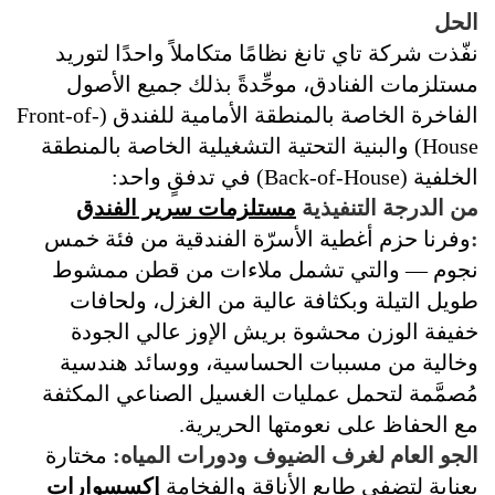
الحل
نفّذت شركة تاي تانغ نظامًا متكاملاً واحدًا لتوريد
مستلزمات الفنادق، موحِّدةً بذلك جميع الأصول
الفاخرة الخاصة بالمنطقة الأمامية للفندق (Front-of-
House) والبنية التحتية التشغيلية الخاصة بالمنطقة
الخلفية (Back-of-House) في تدفقٍ واحد:
من الدرجة التنفيذية
مستلزمات سرير الفندق
:
وفرنا حزم أغطية الأسرّة الفندقية من فئة خمس
نجوم — والتي تشمل ملاءات من قطن ممشوط
طويل التيلة وبكثافة عالية من الغزل، ولحافات
خفيفة الوزن محشوة بريش الإوز عالي الجودة
وخالية من مسببات الحساسية، ووسائد هندسية
مُصمَّمة لتحمل عمليات الغسيل الصناعي المكثفة
مع الحفاظ على نعومتها الحريرية.
الجو العام لغرف الضيوف ودورات المياه:
مختارة
بعناية لتضفي طابع الأناقة والفخامة
إكسسوارات