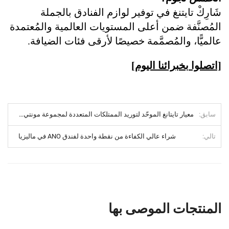
شَارِكْ تايتنغ في توفير لوازم الفنادق بالجملة
المُصنَّفة ضمن أعلى المستويات العالمية والمُعتمدة
عالميًّا، والمُصمَّمة خصيصًا لأرقى فئات الضيافة.
[اتصلوا بخبرائنا اليوم]
سابق
معيار تايتانغ الموحّد لتوريد الممتلكات المتعددة لمجموعة مونتي سويتس، نيجيريا
تالي
شراء عالي الكفاءة من نقطة واحدة لفندق ANO في ماليزيا
المنتجات الموصى بها