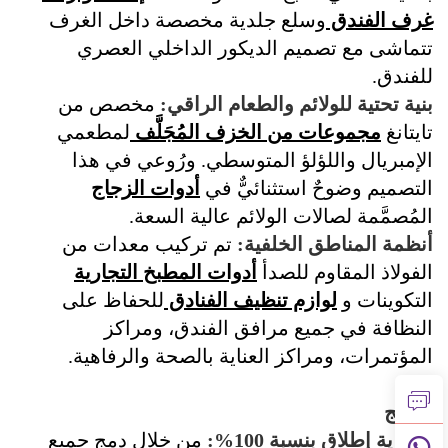
غرف الفندق
وسلع جلدية مخصصة داخل الغرف
تتماشى مع تصميم الديكور الداخلي العصري
للفندق.
بنية تحتية للولائم والطعام الراقي:
مخصص من
تايتانغ
مجموعات من الخزف المُجَلَّف
لمطعمي
الإمبريال واللؤلؤ المتوسطي. ورُوعي في هذا
التصميم وضوحٌ استثنائيٌّ في
أدوات الزجاج
المُصمَّمة لصالات الولائم عالية السعة.
أنظمة المناطق الخلفية:
تم تركيب معدات من
الفولاذ المقاوم للصدأ
أدوات المطبخ التجارية
التكوينات و
لوازم تنظيف الفنادق
للحفاظ على
النظافة في جميع مرافق الفندق، ومراكز
المؤتمرات، ومراكز العناية بالصحة والرفاهية.
القضيب
النتائج
جاهزية إطلاق بنسبة 100%:
من خلال دمج جميع