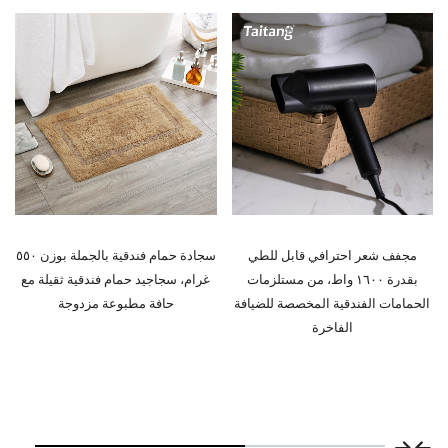
سجادة حمام فندقية بالجملة بوزن ٥٥٠
طقم أواني طعام مزججة بلون الزمرد،
غرام، سجاجيد حمام فندقية ثقيلة مع
أواني طعام سيراميكية تجارية لمطاعم
حافة مطبوعة مزدوجة
الفنادق الفاخرة والمطاعم الراقية