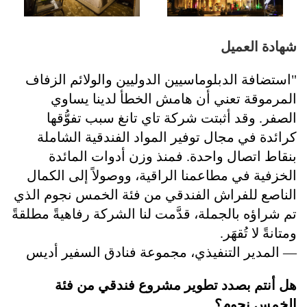
شهادة العميل
"استضافة الدبلوماسيين الدوليين والولائم الزفاف
المرموقة تعني أن هامش الخطأ لدينا يساوي
الصفر. وقد أثبتت شركة تاي تانغ سبب تفوُّقها
كرائدة في مجال توفير المواد الفندقية الشاملة
بنقاط اتصال واحدة. فمنذ وزن أدوات المائدة
الخزفية في مطاعمنا الراقية، ووصولاً إلى الكمال
الناصع للفراش الفندقي من فئة الخمس نجوم الذي
تم شراؤه بالجملة، قدَّمت لنا الشركة رفاهيةً مطلقةً
ومتانةً لا تُقهَر.
— المدير التنفيذي، مجموعة فنادق السفير أديس
هل أنتم بصدد تطوير مشروع فندقي من فئة
الخمس نجوم؟