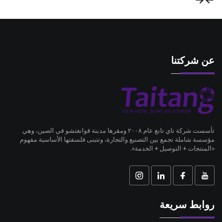
عن شركتنا
تأسست شركة تاي تانغ عام ٢٠٠٨ ومقرها مدينة قوانغتشو في الصين، وهي
مؤسسة شاملة تجمع بين التصنيع والتجارة، وتتبنى فلسفتها الأساسية مفهوم
«المنتجات + التوصيل + الخدمة».
روابط سريعة