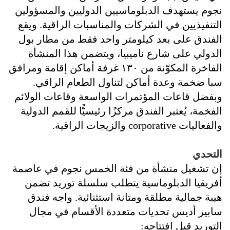
نجوم يستهدف الدبلوماسيين الدوليين والمسؤولين
التنفيذيين في الشركات والمناسبات الراقية. ويقع
الفندق على بعد كيلومتر واحد فقط من مطار بول
الدولي على شارع ناميبيا، ويتضمن هذا المنشأة
الفاخرة المكوّنة من ١٣٠ غرفة أماكن إقامة ومرافق
سبا ضخمة وعدة أماكن لتناول الطعام الراقي.
وبفضل قاعات المؤتمرات الواسعة وقاعات الولائم
الفخمة، يُعتبر الفندق مركزًا رئيسيًّا للقمم الدولية
والفعاليات corporative والزيجات الراقية.
القضيب
التحدي
إن تشغيل منشأة من فئة الخمس نجوم في عاصمة
أفريقيا الدبلوماسية يتطلب سلسلة توريد تضمن
هيبة جمالية مطلقة ومتانة استثنائية. واجه فندق
سابير أديس تحديات متعددة الأقسام في مجال
التوريد قبل افتتاحه: