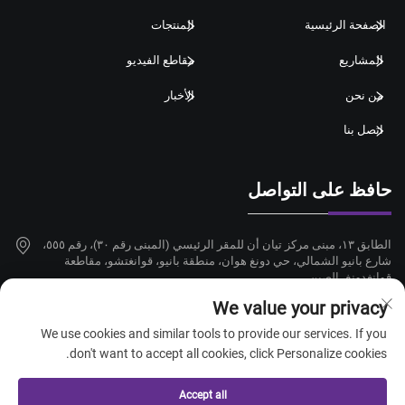
الصفحة الرئيسية
المنتجات
المشاريع
مقاطع الفيديو
من نحن
الأخبار
اتصل بنا
حافظ على التواصل
الطابق ١٣، مبنى مركز تيان أن للمقر الرئيسي (المبنى رقم ٣٠)، رقم ٥٥٥،
شارع بانيو الشمالي، حي دونغ هوان، منطقة بانيو، قوانغتشو، مقاطعة
قوانغدونغ، الصين
We value your privacy
+86-18924068214
We use cookies and similar tools to provide our services. If you
[email protected]
don't want to accept all cookies, click Personalize cookies.
Accept all