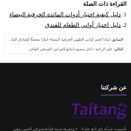
القراءة ذات الصلة
1.
دليل كيفية اختيار أدوات المائدة الخزفية البيضاء
2.
دليل اختيار أواني الطعام للفندق
السابق:
لماذا تُعتبر أواني الطهي الخزفية البيضاء خيارًا مفضلًا للفنادق الفاخرة؟
التالي:
علم الراحة: داخل مصنع تايتانغ للفراش الفندقي الفاخر
عن شركتنا
تأسست شركة تاي تانغ عام ٢٠٠٨ ومقرها مدينة قوانغتشو في الصين، وهي