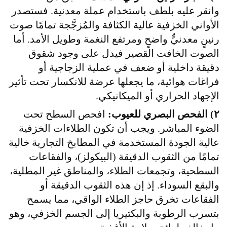
وانقر عليه بلطف باستخدام عملة معدنية. فستصدر
الأواني الخزفية عالية الكثافة والمُزجَّجة تمامًا صوت
رنينٍ معدنيٍّ واضحٍ ومرتفع النغمة وطويل الأمد. أما
الصوت الخافت القصير فيدل على وجود شقوق
دقيقة داخلية أو ضعف في عملية الزجاجية أو
فراغات هوائية، ما يجعلها عرضة للانكسار تحت تأثير
الإجهاد الحراري أو الميكانيكي.
٢) الفحص البصري للعيوب:
افحص السطح تحت
الضوء المباشر. ويجب أن تكون الطلاءات الخزفية
عالية الجودة المستخدمة في المطابخ التجارية خالية
تمامًا من الثقوب الدقيقة (البيكولز)، والفقاعات
السطحية، وتجمعات الطلاء، والمناطق غير المطلية،
والبقع السوداء. إذ إن هذه الثقوب الدقيقة أو
الفقاعات تخرق حاجز الطلاء الواقي، مما يسمح
بتسرب الرطوبة والبكتيريا إلى الجسم الخزفي، وهو