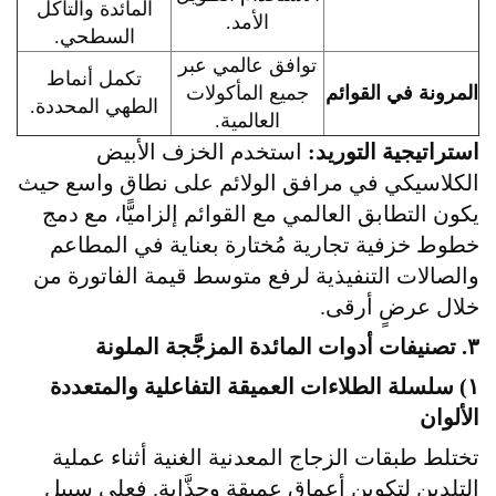
المائدة والتآكل
الأمد.
السطحي.
توافق عالمي عبر
تكمل أنماط
المرونة في القوائم
جميع المأكولات
الطهي المحددة.
العالمية.
استراتيجية التوريد:
استخدم الخزف الأبيض
الكلاسيكي في مرافق الولائم على نطاق واسع حيث
يكون التطابق العالمي مع القوائم إلزاميًّا، مع دمج
خطوط خزفية تجارية مُختارة بعناية في المطاعم
والصالات التنفيذية لرفع متوسط قيمة الفاتورة من
خلال عرضٍ أرقى.
٣. تصنيفات أدوات المائدة المزجَّجة الملونة
١) سلسلة الطلاءات العميقة التفاعلية والمتعددة
الألوان
تختلط طبقات الزجاج المعدنية الغنية أثناء عملية
التلدين لتكوين أعماقٍ عميقةٍ وجذَّابةٍ. فعلى سبيل