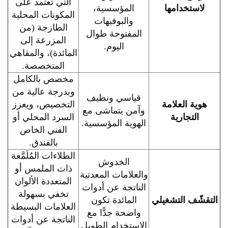
التي تعتمد على
لاستخدامها
المؤسسية،
المكونات المحلية
والبوفيهات
الطازجة (من
المفتوحة طوال
المزرعة إلى
اليوم.
المائدة)، والمقاهي
المتخصصة.
مخصص بالكامل
وبدرجة عالية من
قياسي ونظيف
هوية العلامة
التخصيص، ويعزز
وآمن يتماشى مع
التجارية
السرد المحلي أو
الهوية المؤسسية.
الفني الخاص
بالفندق.
الطلاءات المُلَمَّعة
الخدوش
ذات الملمس أو
والعلامات المعدنية
المتعددة الألوان
الناتجة عن أدوات
تخفي بسهولة
التقشّف التشغيلي
المائدة تكون
العلامات البسيطة
واضحة جدًّا مع
الناتجة عن أدوات
الاستخدام الطويل