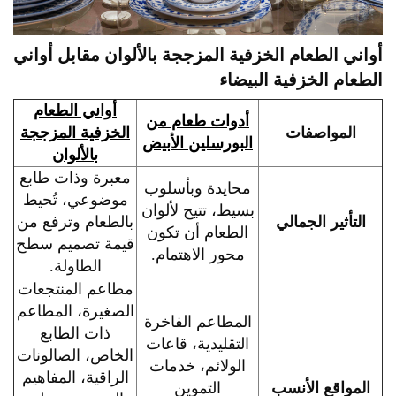
أواني الطعام الخزفية المزججة بالألوان مقابل أواني
الطعام الخزفية البيضاء
أواني الطعام
أدوات طعام من
المواصفات
الخزفية المزججة
البورسلين الأبيض
بالألوان
معبرة وذات طابع
محايدة وبأسلوب
موضوعي، تُحيط
بسيط، تتيح لألوان
التأثير الجمالي
بالطعام وترفع من
الطعام أن تكون
قيمة تصميم سطح
محور الاهتمام.
الطاولة.
مطاعم المنتجعات
الصغيرة، المطاعم
المطاعم الفاخرة
ذات الطابع
التقليدية، قاعات
الخاص، الصالونات
الولائم، خدمات
الراقية، المفاهيم
المواقع الأنسب
التموين