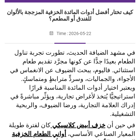
كيف تختار أفضل أدوات المائدة الخزفية المزججة بالألوان
للفندق أو المطعم؟
Time : 2026-05-22
في مشهد الضيافة الحديث، تطورت تجربة تناول
الطعام بعيدًا جدًّا عن كونها مجرَّد تقديم طعام
استثنائي. فاليوم، يبحث الضيوف عن الانغماس في
الأجواء، والجماليات، وسردٍّ مترابطٍ ومتماسكٍ.
ويعتبر اختيار أدوات المائدة المناسبة قرارًا
استراتيجيًّا يُتخذ لأغراض تجارية، ويؤثِّر مباشرةً في
إدراك العلامة التجارية، ورضا الضيوف، والربحية
التشغيلية.
في حين أن
خزف أبيض كلاسيكي
كان لفترة طويلة
المعيار الصناعي الأساسي،
أواني الطعام الخزفية