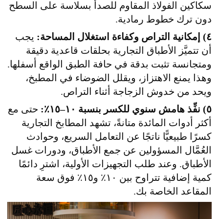
سكاكين الفولاذ المقاوم للصدأ بسلاسة على السطح
دون ترك خطوط رمادية.
٤) إمكانية التراص وكفاءة استغلال المساحة:
يجب
أن تتميَّز الأطباق التجارية بحلقات قاعدية دقيقة
ومتجانسة تثبت بدقة في حافة الطبق الواقع أسفلها.
وهذا يمنع الاهتزاز، ويقلل الضوضاء في المطبخ،
ويحد من خدوش الزجاجة أثناء التراص.
٥) نفِّذ هامش سنوي للكسر بنسبة ١٠–١٥٪:
حتى مع
أكثر أدوات المائدة متانةً، تشهد المطابخ التجارية
كسرًا طبيعيًّا ناتجًا عن التعامل السريع، وحوادث
العُمَّال المسؤولين عن جمع الأطباق، ودورات غسل
الأطباق. وعند طلب التجهيزات الأولية، اشترِ دائمًا
كمية إضافية تتراوح بين ١٠٪ و١٥٪ فوق سعة
المقاعد الخاصة بك.