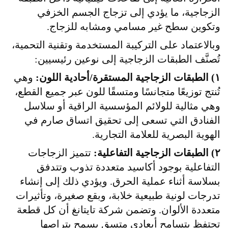
الزجاجية، ما يؤدي إلى تزجاج الجسم الخزفي
وتكوين سطح غير مسامي ومشابه للزجاج.
وبالاعتماد على التركيبة المستخدمة وتقنية التحمية،
تُصنَّف الطبقات الزجاجية إلى نوعين رئيسيين:
١) الطبقات الزجاجية المستقرة/أحادية اللون:
وهي
تُنتج توزيعًا متجانسًا ومتسقًا للون عبر جميع القطع،
وهي مثالية للولائم المؤسسية الراقية أو سلاسل
الفنادق التي تسعى إلى تحقيق اتساق صارم في
الهوية البصرية للعلامة التجارية.
٢) الطبقات الزجاجية التفاعلية:
تتميز الزجاجات
التفاعلية بوجود أكاسيد متعددة تذوب وتتدفق
بسلاسة أثناء عملية الحرق. ويؤدي ذلك إلى إنشاء
تدرجات لونية طبيعية خلابة، وبقع صغيرة، وتأثيرات
متعددة الألوان. وتضمن شركة تايتانغ أن كل قطعة
تحتفظ بتسامح أبعادي متسق يسمح بتراصها