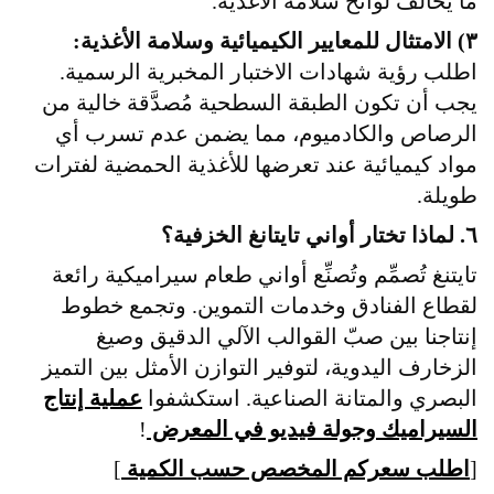
ما يخالف لوائح سلامة الأغذية.
٣) الامتثال للمعايير الكيميائية وسلامة الأغذية:
اطلب رؤية شهادات الاختبار المخبرية الرسمية.
يجب أن تكون الطبقة السطحية مُصدَّقة خالية من
الرصاص والكادميوم، مما يضمن عدم تسرب أي
مواد كيميائية عند تعرضها للأغذية الحمضية لفترات
طويلة.
٦. لماذا تختار أواني تايتانغ الخزفية؟
تايتنغ تُصمِّم وتُصنِّع أواني طعام سيراميكية رائعة
لقطاع الفنادق وخدمات التموين. وتجمع خطوط
إنتاجنا بين صبّ القوالب الآلي الدقيق وصيغ
الزخارف اليدوية، لتوفير التوازن الأمثل بين التميز
البصري والمتانة الصناعية. استكشفوا
عملية إنتاج
السيراميك وجولة فيديو في المعرض
!
[
اطلب سعركم المخصص حسب الكمية
]