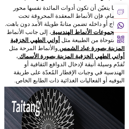
عندما يتعيّن أن تكون أدوات المائدة نفسها محور
الاهتمام، فإن الأنماط المعقدة المحروقة تحت
الزجاج أو داخله تضمن متانةً طويلة الأمد دون باهت.
إن
مجموعات الأنماط الهندسية
، إلى جانب الأنماط
المستوحاة من الطبيعة مثل
أواني الطهي الخزفية
المزينة بصورة عباد الشمس
والأنماط المرحة مثل
أواني الطهي الخزفية المزينة بصورة الأسماك
،
تُقدّم وسيلة أنيقة لإدخال الدوافع الثقافية أو
الهندسية في وجبات الإفطار المُعدّة على طريقة
البوفيه أو الفعاليات الغذائية ذات الطابع الخاص.