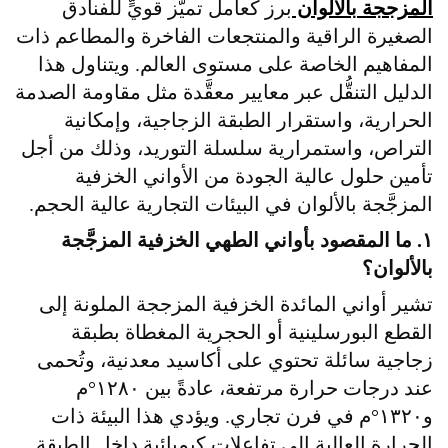
المزججة بالألوان
برز كعامل تميُّز قويٍّ للفنادق
الصغيرة الراقية والمنتجعات الفاخرة والمطاعم ذات
المفاهيم الخاصة على مستوى العالم.
ويتناول هذا
الدليل التنقُّل عبر معايير معقَّدة مثل مقاومة الصدمة
الحرارية، واستقرار الطبقة الزجاجية، وإمكانية
التراص، واستمرارية سلسلة التوريد، وذلك من أجل
تأمين حلول عالية الجودة من الأواني الخزفية
المزجَّجة بالألوان في البيئات التجارية عالية الحجم.
١. ما المقصود بأواني الطهي الخزفية المزجَّجة
بالألوان؟
تشير أواني المائدة الخزفية المزججة الملونة إلى
القطع البورسلينية أو الحجرية المغطاة بطبقة
زجاجية سائلة تحتوي على أكاسيد معدنية، وتُحمى
عند درجات حرارة مرتفعة، عادةً بين ١٢٨٠°م
و١٣٢٠°م في فرن تجاري. ويؤدي هذا البيئة ذات
الحرارة العالية إلى تفاعلات كيميائية داخل الطبقة