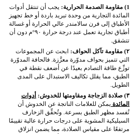
1) مقاومة الصدمة الحرارية:
يجب أن تنتقل أدوات
المائدة التجارية من وحدة تبريد باردة أو خط تجهيز
الأطباق إلى فرن سالامندر عالي الحرارة أو غسالة
أطباق تجارية تعمل عند درجة حرارة ٩٠°م دون أن
تتشقق.
٢) مقاومة تآكل الحواف:
ابحث عن المجموعات
التي تتميز بحواف مدوّرة معزَّزة. فالحافة المدوّرة
توزِّع طاقة التصادم بعيدًا عن أضعف نقطة في
الطبق، مما يقلل تكاليف الاستبدال على المدى
الطويل.
٣) صلادة الزجاجة ومقاومتها للخدوش:
أدوات
المائدة
يمكن للعلامات الناتجة عن الخدوش أن
تُفسد مظهر الطبق بسرعة. وتُحقِّق الزخارف
السيليكية المشوية على درجات حرارة عالية تقييمًا
مرتفعًا على مقياس الصلادة، مما يضمن انزلاق