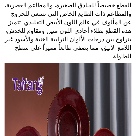
القطع خصيصاً للفنادق الصغيرة، والمطاعم العصرية،
والمطاعم ذات الطابع الخاص التي تسعى للخروج
عن المألوف في عالم اللون الأبيض التقليدي. تتميز
هذه القطع بطلاء أحادي اللون متين ومقاوم للخدش،
يتراوح بين درجات الألوان الترابية الغنية والأسود غير
اللامع الأنيق، مما يضفي طابعاً مميزاً على سطح
الطاولة.