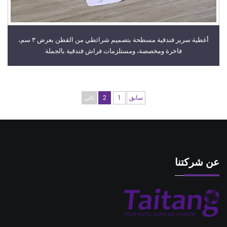
أغطية سرير فندقية مسطحة بتصميم شرائطي من القطن بعرض ٣ سم،
فاخرة ومخصصة، ومستلزمات فراش فندقية بالجملة
سابق
1
2
تالي
عن شركتنا