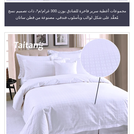
مجموعات أغطية سرير فاخرة للفنادق بوزن 300 غرام/م²، ذات تصميم نسج
مُعقَّد على شكل لوالب وبأسلوب فندقي، مصنوعة من قطن ساتان