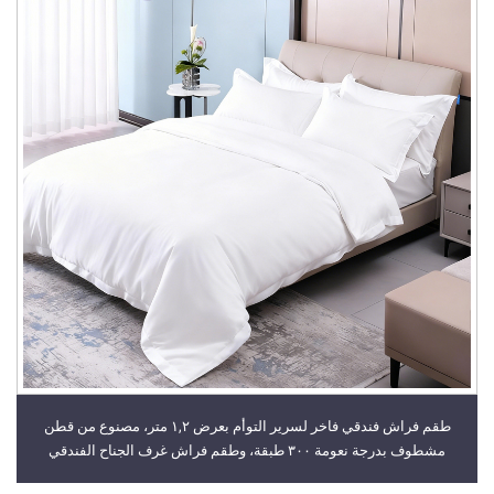
طقم فراش فندقي فاخر لسرير التوأم بعرض ١,٢ متر، مصنوع من قطن
مشطوف بدرجة نعومة ٣٠٠ طبقة، وطقم فراش غرف الجناح الفندقي
بالجملة