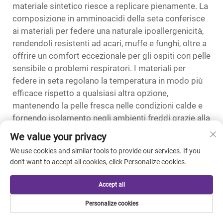
materiale sintetico riesce a replicare pienamente. La
composizione in amminoacidi della seta conferisce
ai materiali per federe una naturale ipoallergenicità,
rendendoli resistenti ad acari, muffe e funghi, oltre a
offrire un comfort eccezionale per gli ospiti con pelle
sensibile o problemi respiratori. I materiali per
federe in seta regolano la temperatura in modo più
efficace rispetto a qualsiasi altra opzione,
mantenendo la pelle fresca nelle condizioni calde e
fornendo isolamento negli ambienti freddi grazie alla
struttura delle fibre, che intrappolano l’aria mentre
We value your privacy
allontanano l’umidità dalla superficie cutanea. La
We use cookies and similar tools to provide our services. If you
superficie liscia della seta riduce l’attrito che può
don't want to accept all cookies, click Personalize cookies.
danneggiare capelli e pelle durante il sonno, offrendo
benefici cosmetici tangibili che attraggono i
Accept all
viaggiatori attenti alla bellezza e giustificano un
posizionamento premium nei mercati luxury.
Personalize cookies
L'applicazione commerciale dei materiali per federe