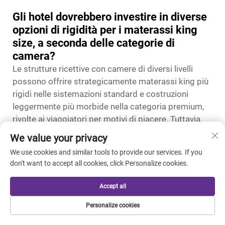
Gli hotel dovrebbero investire in diverse
opzioni di rigidità per i materassi king
size, a seconda delle categorie di
camera?
Le strutture ricettive con camere di diversi livelli
possono offrire strategicamente materassi king più
rigidi nelle sistemazioni standard e costruzioni
leggermente più morbide nella categoria premium,
rivolte ai viaggiatori per motivi di piacere. Tuttavia,
mantenere specifiche di rigidità costanti
We value your privacy
(mediamente rigide) in tutte le categorie semplifica
We use cookies and similar tools to provide our services. If you
gli acquisti, la logistica delle operazioni di
don't want to accept all cookies, click Personalize cookies.
housekeeping e la gestione delle aspettative degli
ospiti. Se il budget lo consente, offrire la possibilità
Accept all
di personalizzare la rigidità tramite basi regolabili o
topper per materasso permette di differenziarsi
Personalize cookies
senza complicare la gestione dell’inventario