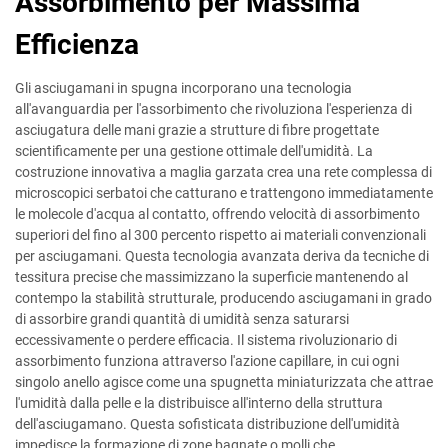
Assorbimento per Massima
Efficienza
Gli asciugamani in spugna incorporano una tecnologia
all'avanguardia per l'assorbimento che rivoluziona l'esperienza di
asciugatura delle mani grazie a strutture di fibre progettate
scientificamente per una gestione ottimale dell'umidità. La
costruzione innovativa a maglia garzata crea una rete complessa di
microscopici serbatoi che catturano e trattengono immediatamente
le molecole d'acqua al contatto, offrendo velocità di assorbimento
superiori del fino al 300 percento rispetto ai materiali convenzionali
per asciugamani. Questa tecnologia avanzata deriva da tecniche di
tessitura precise che massimizzano la superficie mantenendo al
contempo la stabilità strutturale, producendo asciugamani in grado
di assorbire grandi quantità di umidità senza saturarsi
eccessivamente o perdere efficacia. Il sistema rivoluzionario di
assorbimento funziona attraverso l'azione capillare, in cui ogni
singolo anello agisce come una spugnetta miniaturizzata che attrae
l'umidità dalla pelle e la distribuisce all'interno della struttura
dell'asciugamano. Questa sofisticata distribuzione dell'umidità
impedisce la formazione di zone bagnate o molli che