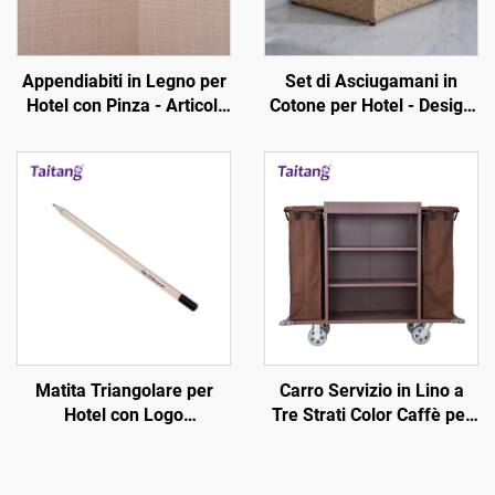
Appendiabiti in Legno per
Set di Asciugamani in
Hotel con Pinza - Articoli
Cotone per Hotel - Design
da Cortesia per Camera
Stampati a Righe Grigio
d'Hotel Personalizzabili
Marrone Bianco
Matita Triangolare per
Carro Servizio in Lino a
Hotel con Logo
Tre Strati Color Caffè per
Personalizzato -
Camere d'Hotel
Consumabili per Camera
d'Hotel