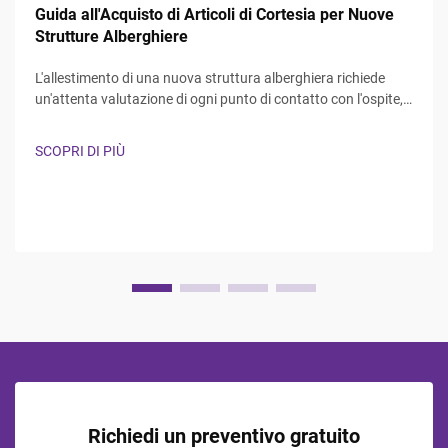
Guida all'Acquisto di Articoli di Cortesia per Nuove
Strutture Alberghiere
L'allestimento di una nuova struttura alberghiera richiede
un'attenta valutazione di ogni punto di contatto con l'ospite,
in particolare l'esperienza del bagno, che influenza
significativamente la soddisfazione degli ospiti e i punteggi
SCOPRI DI PIÙ
delle recensioni. La scelta degli accessori giusti per il bagno
dell'hotel rappresenta...
Richiedi un preventivo gratuito