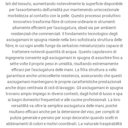
lati del tessuto, aumentando notevolmente la superficie disponibile
per l'assorbimento dell'umidità pur mantenendo un'eccezionale
morbidezza al contatto con la pelle. Questo processo produttivo
innovativo trasforma fibre di cotone ordinarie in strumenti
altamente efficienti per l'asciugatura, ideali sia per ambienti
residenziali che commerciali. Il fondamento tecnologico degli
asciugamani in spugna risiede nella loro sofisticata struttura delle
fibre, in cui ogni anello funge da serbatoio miniaturizzato capace di
trattenere notevoli quantità di acqua. Questo capolavoro di
ingegneria consente agli asciugamani in spugna di assorbire fino a
sette volte il proprio peso in umidità, risultando estremamente
efficaci per l'asciugatura delle mani. La fitta struttura a vello
garantisce anche un'eccellente resistenza, assicurando che questi
asciugamani mantengano le proprie caratteristiche prestazionali
anche dopo centinaia di cicli di lavaggio. Gli asciugamani in spugna
trovano ampio impiego in diversi contesti, dagli hotel di lusso e spa
ai bagni domestici frequentati e alle cucine professionali. La loro
versatilità va oltre la semplice asciugatura delle mani, poiché
risultano efficaci anche per la detersione del viso, per compiti di
pulizia generale e persino per scopi decorativi quando scelti in
abbinamenti di colori e motivi coordinati. La naturale traspirabilità