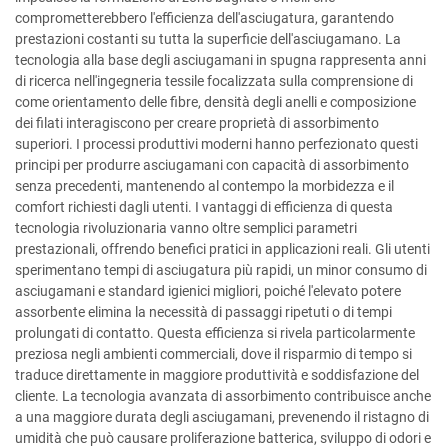
comprometterebbero l'efficienza dell'asciugatura, garantendo
prestazioni costanti su tutta la superficie dell'asciugamano. La
tecnologia alla base degli asciugamani in spugna rappresenta anni
di ricerca nell'ingegneria tessile focalizzata sulla comprensione di
come orientamento delle fibre, densità degli anelli e composizione
dei filati interagiscono per creare proprietà di assorbimento
superiori. I processi produttivi moderni hanno perfezionato questi
principi per produrre asciugamani con capacità di assorbimento
senza precedenti, mantenendo al contempo la morbidezza e il
comfort richiesti dagli utenti. I vantaggi di efficienza di questa
tecnologia rivoluzionaria vanno oltre semplici parametri
prestazionali, offrendo benefici pratici in applicazioni reali. Gli utenti
sperimentano tempi di asciugatura più rapidi, un minor consumo di
asciugamani e standard igienici migliori, poiché l'elevato potere
assorbente elimina la necessità di passaggi ripetuti o di tempi
prolungati di contatto. Questa efficienza si rivela particolarmente
preziosa negli ambienti commerciali, dove il risparmio di tempo si
traduce direttamente in maggiore produttività e soddisfazione del
cliente. La tecnologia avanzata di assorbimento contribuisce anche
a una maggiore durata degli asciugamani, prevenendo il ristagno di
umidità che può causare proliferazione batterica, sviluppo di odori e