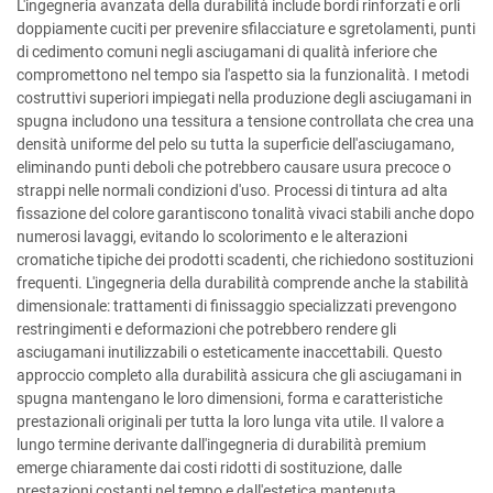
L'ingegneria avanzata della durabilità include bordi rinforzati e orli
doppiamente cuciti per prevenire sfilacciature e sgretolamenti, punti
di cedimento comuni negli asciugamani di qualità inferiore che
compromettono nel tempo sia l'aspetto sia la funzionalità. I metodi
costruttivi superiori impiegati nella produzione degli asciugamani in
spugna includono una tessitura a tensione controllata che crea una
densità uniforme del pelo su tutta la superficie dell'asciugamano,
eliminando punti deboli che potrebbero causare usura precoce o
strappi nelle normali condizioni d'uso. Processi di tintura ad alta
fissazione del colore garantiscono tonalità vivaci stabili anche dopo
numerosi lavaggi, evitando lo scolorimento e le alterazioni
cromatiche tipiche dei prodotti scadenti, che richiedono sostituzioni
frequenti. L'ingegneria della durabilità comprende anche la stabilità
dimensionale: trattamenti di finissaggio specializzati prevengono
restringimenti e deformazioni che potrebbero rendere gli
asciugamani inutilizzabili o esteticamente inaccettabili. Questo
approccio completo alla durabilità assicura che gli asciugamani in
spugna mantengano le loro dimensioni, forma e caratteristiche
prestazionali originali per tutta la loro lunga vita utile. Il valore a
lungo termine derivante dall'ingegneria di durabilità premium
emerge chiaramente dai costi ridotti di sostituzione, dalle
prestazioni costanti nel tempo e dall'estetica mantenuta,