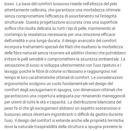
lusso. La base del comfort lussuoso risiede nell'altezza del pelo
attentamente calibrata, che garantisce una morbidezza ottimale
senza compromettere l'efficienza di assorbimento né l'integrità
strutturale. Questa progettazione accurata crea una superficie
soffice che risulta delicata su tutti i tipi di pelle, mantenendo al
contempo la resistenza necessaria per una rimozione efficace
dell'umidità e una lunga durata. Il design avanzato del comfort
incorpora trattamenti speciali dei filati che esaltano la morbidezza
delle fibre naturali senza ricorrere ad additivi chimici che potrebbero
irritare le pelli sensibili o compromettere la sicurezza ambientale. La
sensazione di lusso si sviluppa ulteriormente con l'uso ripetuto e i
lavaggi, poiché le fibre di cotone si rilassano e raggiungono nel
tempo le loro caratteristiche ottimali di comfort. Le considerazioni
ergonomiche svolgono un ruolo fondamentale nel design del
comfort degli asciugamani in spugna, con dimensioni ottimali che
garantiscono una copertura adeguata pur rimanendo maneggevoli
per utenti di tutte le età e capacità. La distribuzione bilanciata del
peso fa sì che gli asciugamani abbiano un aspetto sostanzioso e
lussuoso senza diventare ingombranti o difficili da gestire durante
l'uso. Il design del comfort si estende anche alle proprietà termiche,
dove la naturale traspirabilità della struttura a spugna previene la