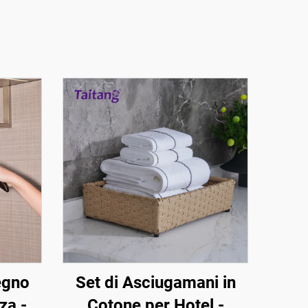
egno
Set di Asciugamani in
za -
Cotone per Hotel -