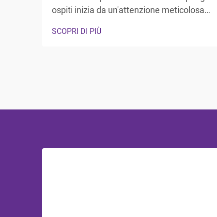
ospiti inizia da un'attenzione meticolosa
ai dettagli, in particolare negli spazi più
SCOPRI DI PIÙ
privati, dove gli ospiti si aspettano
comfort e lusso. Il bagno rappresenta
un'area di rifugio in cui i visitatori possono
rinfrescarsi e rigenerarsi, rendendo...