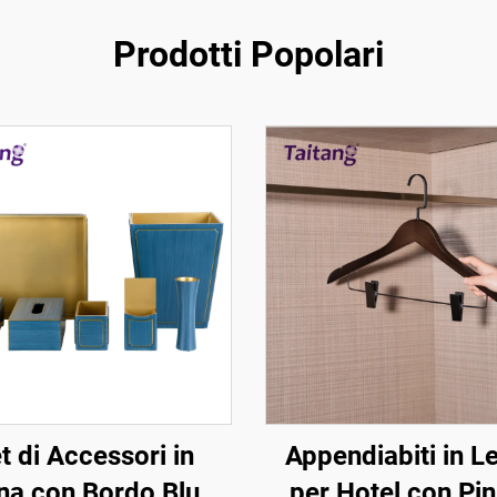
Prodotti Popolari
t di Accessori in
Appendiabiti in L
na con Bordo Blu e
per Hotel con Pin