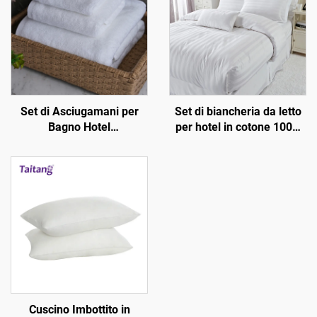
Set di Asciugamani per
Set di biancheria da letto
Bagno Hotel
per hotel in cotone 100%
Personalizzato da 3 Pezzi
jacquard con righe di raso
Asciugamani Bianchi in
da 3 cm
Cotone 3 4 5 Stelle Design
Platinum 500Gsm 600Gsm
per Soggiorni di Lusso
Cuscino Imbottito in