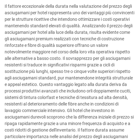
Il fattore eccezionale della durata nella valutazione del prezzo degli
asciugamani per hotel rappresenta uno dei vantaggi più convincenti
per le strutture ricettive che intendono ottimizzare i costi operativi
mantenendo standard elevati di qualità. Analizzando il prezzo degli
asciugamani per hotel alla luce della durata, risulta evidente come
gli asciugamani premium realizzati con tecniche di costruzione
rinforzate e fibre di qualità superiore offrano un valore
notevolmente maggiore nel corso della loro vita operativa rispetto
alle alternative a basso costo. Il sovrapprezzo per gli asciugamani
resistenti si traduce in significativi risparmi grazie a cicli di
sostituzione più lunghi, spesso tre o cinque volte superiori rispetto
agli asciugamani standard, pur mantenendone integrità strutturale
e appeal estetico. Questo vantaggio legato alla durata deriva da
processi produttivi avanzati che includono orli doppiamente cuciti,
sistemi di tintura colorfast e tecniche di tessitura ad alta densità,
resistenti al deterioramento delle fibre anche in condizioni di
lavaggio commerciale intensivo. Gli hotel che investono in
asciugamani durevoli scoprono che la differenza iniziale di prezzo si
ripaga rapidamente grazie a una minore frequenza di acquisto e a
costi ridotti di gestione dell'inventario. Il fattore durata assume
particolare importanza nelle analisi del prezzo degli asciugamani