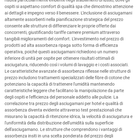
risulta particolarmente evidente negli stabilimenti di lusso, dove gli
ospiti si aspettano comfort di qualità spa che dimostrino attenzione
ai dettagli e impegno verso il benessere. L'inclusione di asciugamani
altamente assorbenti nella pianificazione strategica del prezzo
consente alle strutture di differenziare le proprie offerte dai
concorrenti, giustificando tariffe camere premium attraverso
tangibili miglioramenti del comfort. L'investimento nel prezzo di
prodotti ad alta assorbenza ripaga sotto forma di efficienza
operativa, poiché questi asciugamani richiedono un numero
inferiore di unità per ospite per ottenere risultati ottimali di
asciugatura, riducendo così i volumi di lavaggio e i costi associati.
Le caratteristiche avanzate di assorbenza riflesse nelle strutture di
prezzo includono trattamenti specializzati delle fibre di cotone che
potenziano la capacità di trattenere l'umidità mantenendo
caratteristiche leggere che facilitano la manipolazione da parte
degli ospiti e l'efficienza del personale addetto alle pulizie. La
correlazione tra prezzo degli asciugamani per hotel e qualità di
assorbenza diventa evidente attraverso test prestazionali che
misurano la capacità di ritenzione idrica, la velocità di asciugatura e
l'uniformità della distribuzione dell'umidità sulla superficie
dell'asciugamano. Le strutture che comprendono i vantaggi di
assorbenza insiti in una scelta ponderata del prezzo degli