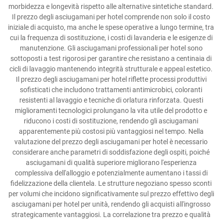
morbidezza e longevità rispetto alle alternative sintetiche standard.
Il prezzo degli asciugamani per hotel comprende non solo il costo
iniziale di acquisto, ma anche le spese operative a lungo termine, tra
cui la frequenza di sostituzione, i costi di lavanderia e le esigenze di
manutenzione. Gli asciugamani professionali per hotel sono
sottoposti a test rigorosi per garantire che resistano a centinaia di
cicli di lavaggio mantenendo integrità strutturale e appeal estetico.
Il prezzo degli asciugamani per hotel riflette processi produttivi
sofisticati che includono trattamenti antimicrobici, coloranti
resistenti al lavaggio e tecniche di orlatura rinforzata. Questi
miglioramenti tecnologici prolungano la vita utile del prodotto e
riducono i costi di sostituzione, rendendo gli asciugamani
apparentemente più costosi più vantaggiosi nel tempo. Nella
valutazione del prezzo degli asciugamani per hotel è necessario
considerare anche parametri di soddisfazione degli ospiti, poiché
asciugamani di qualità superiore migliorano l'esperienza
complessiva dell'alloggio e potenzialmente aumentano i tassi di
fidelizzazione della clientela. Le strutture negoziano spesso sconti
per volumi che incidono significativamente sul prezzo effettivo degli
asciugamani per hotel per unità, rendendo gli acquisti all'ingrosso
strategicamente vantaggiosi. La correlazione tra prezzo e qualità