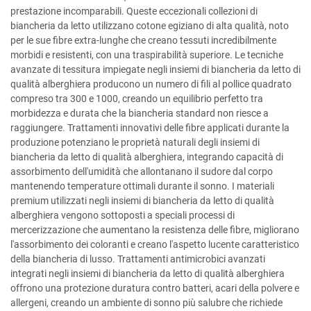
prestazione incomparabili. Queste eccezionali collezioni di
biancheria da letto utilizzano cotone egiziano di alta qualità, noto
per le sue fibre extra-lunghe che creano tessuti incredibilmente
morbidi e resistenti, con una traspirabilità superiore. Le tecniche
avanzate di tessitura impiegate negli insiemi di biancheria da letto di
qualità alberghiera producono un numero di fili al pollice quadrato
compreso tra 300 e 1000, creando un equilibrio perfetto tra
morbidezza e durata che la biancheria standard non riesce a
raggiungere. Trattamenti innovativi delle fibre applicati durante la
produzione potenziano le proprietà naturali degli insiemi di
biancheria da letto di qualità alberghiera, integrando capacità di
assorbimento dell'umidità che allontanano il sudore dal corpo
mantenendo temperature ottimali durante il sonno. I materiali
premium utilizzati negli insiemi di biancheria da letto di qualità
alberghiera vengono sottoposti a speciali processi di
mercerizzazione che aumentano la resistenza delle fibre, migliorano
l'assorbimento dei coloranti e creano l'aspetto lucente caratteristico
della biancheria di lusso. Trattamenti antimicrobici avanzati
integrati negli insiemi di biancheria da letto di qualità alberghiera
offrono una protezione duratura contro batteri, acari della polvere e
allergeni, creando un ambiente di sonno più salubre che richiede