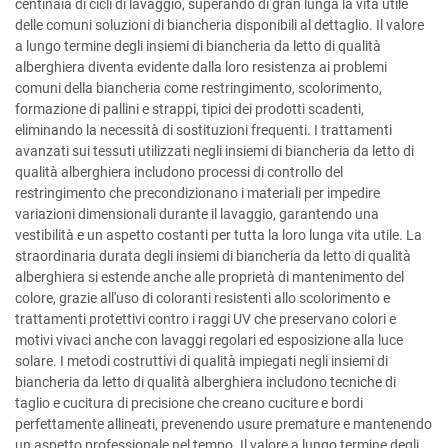
centinaia di cicli di lavaggio, superando di gran lunga la vita utile
delle comuni soluzioni di biancheria disponibili al dettaglio. Il valore
a lungo termine degli insiemi di biancheria da letto di qualità
alberghiera diventa evidente dalla loro resistenza ai problemi
comuni della biancheria come restringimento, scolorimento,
formazione di pallini e strappi, tipici dei prodotti scadenti,
eliminando la necessità di sostituzioni frequenti. I trattamenti
avanzati sui tessuti utilizzati negli insiemi di biancheria da letto di
qualità alberghiera includono processi di controllo del
restringimento che precondizionano i materiali per impedire
variazioni dimensionali durante il lavaggio, garantendo una
vestibilità e un aspetto costanti per tutta la loro lunga vita utile. La
straordinaria durata degli insiemi di biancheria da letto di qualità
alberghiera si estende anche alle proprietà di mantenimento del
colore, grazie all'uso di coloranti resistenti allo scolorimento e
trattamenti protettivi contro i raggi UV che preservano colori e
motivi vivaci anche con lavaggi regolari ed esposizione alla luce
solare. I metodi costruttivi di qualità impiegati negli insiemi di
biancheria da letto di qualità alberghiera includono tecniche di
taglio e cucitura di precisione che creano cuciture e bordi
perfettamente allineati, prevenendo usure premature e mantenendo
un aspetto professionale nel tempo. Il valore a lungo termine degli