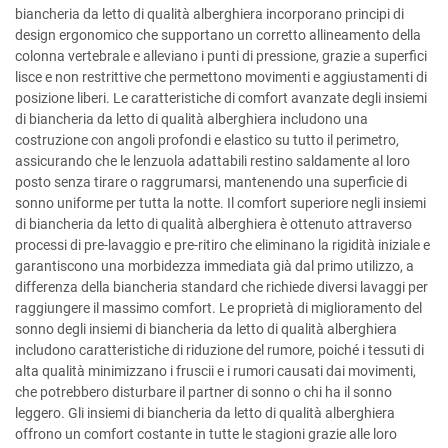
biancheria da letto di qualità alberghiera incorporano principi di
design ergonomico che supportano un corretto allineamento della
colonna vertebrale e alleviano i punti di pressione, grazie a superfici
lisce e non restrittive che permettono movimenti e aggiustamenti di
posizione liberi. Le caratteristiche di comfort avanzate degli insiemi
di biancheria da letto di qualità alberghiera includono una
costruzione con angoli profondi e elastico su tutto il perimetro,
assicurando che le lenzuola adattabili restino saldamente al loro
posto senza tirare o raggrumarsi, mantenendo una superficie di
sonno uniforme per tutta la notte. Il comfort superiore negli insiemi
di biancheria da letto di qualità alberghiera è ottenuto attraverso
processi di pre-lavaggio e pre-ritiro che eliminano la rigidità iniziale e
garantiscono una morbidezza immediata già dal primo utilizzo, a
differenza della biancheria standard che richiede diversi lavaggi per
raggiungere il massimo comfort. Le proprietà di miglioramento del
sonno degli insiemi di biancheria da letto di qualità alberghiera
includono caratteristiche di riduzione del rumore, poiché i tessuti di
alta qualità minimizzano i fruscii e i rumori causati dai movimenti,
che potrebbero disturbare il partner di sonno o chi ha il sonno
leggero. Gli insiemi di biancheria da letto di qualità alberghiera
offrono un comfort costante in tutte le stagioni grazie alle loro