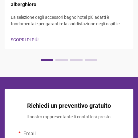
alberghiero
La selezione degli accessori bagno hotel più adatti è
fondamentale per garantire la soddisfazione degli ospiti e
l'efficienza operativa nel settore dell'ospitalità. I responsabili
hotel e i professionisti degli approvvigionamenti devono fare i
SCOPRI DI PIÙ
conti con la necessità di bilanciare durata, estetica, ...
Richiedi un preventivo gratuito
Il nostro rappresentante ti contatterà presto.
Email