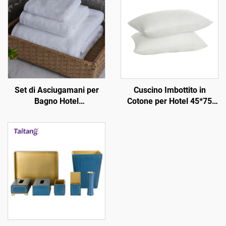
Set di Asciugamani per
Cuscino Imbottito in
Bagno Hotel
Cotone per Hotel 45*75
Personalizzato da 3 Pezzi
cm, 1200 g, Morbido, in
Asciugamani Bianchi in
Cotone Seta al 100% -
Cotone 3 4 5 Stelle Design
Articoli da Camera per
Platinum 500Gsm 600Gsm
Ospiti
per Soggiorni di Lusso