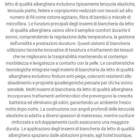
letto di qualità alberghiera includono tipicamente lenzuola elastiche,
lenzuola piatte, federe e copripiumini realizzati con tessuti ad alto
numero di fili come cotone egiziano, fibra di bambù o miscele di
microfibra. Le funzioni principali degli insiemi di biancheria da letto
di qualità alberghiera vanno oltre il semplice comfort durante il
sonno, comprendendo la regolazione della temperatura, la gestione
dell'umidità e prestazioni durature. Questi sistemi di biancheria
utilizzano tecniche innovative di tessitura e trattamenti dei tessuti
che ne migliorano la traspirabilità mantenendo al contempo
morbidezza e levigatezza a contatto con la pelle. Le caratteristiche
tecnologiche integrate negli insiemi di biancheria da letto di qualità
alberghiera includono finiture anti-piega, coloranti resistenti allo
sbiadimento e proprietà ipoallergeniche pensate per chi ha sonno
sensibile. Molti insiemi di biancheria da letto di qualità alberghiera
incorporano trattamenti antimicrobici che prevengono la crescita
batterica ed eliminano gli odori, garantendo un ambiente fresco
notte dopo notte. La costruzione con angoli profondi delle lenzuola
elastiche si adatta a diversi spessori di materasso, mentre cuciture
rinforzate e orli doppiamente cuciti assicurano una maggiore
durata. Le applicazioni degli insiemi di biancheria da letto di qualità
alberghiera spaziano dalle abitazioni private, agli hotel boutique,