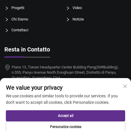
Progetti
Video
Chi Siamo
Notizie
Contattaci
Resta in Contatto
Piano 13, Tianan Headquarter Center Building Peng(30#Building),
n.555, Panyu Avenue North Donghuan Street, Distretto di Panyu,
Guangzhou, Guangdong, Cina
We value your privacy
+86-18924068214
We use cookies and similar tools to provide our services. If you
[email protected]
don't want to accept all cookies, click Personalize cookies.
Accept all
Diritti d'autore © 2026 Guangzhou Taitang Hotel Supplies Co.,Ltd. Tutti i
Personalize cookies
diritti riservati. —
Informativa sulla privacy