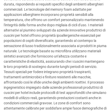
durata, rispondendo ai requisiti specifici degli ambienti alberghieri
commerciali. Le tecnologie del memory foam adattate per
applicazioni alberghiere incorporano proprietà sensibili alla
temperatura, che offrono un comfort personalizzato mantenendo
l'integrità della forma anche dopo migliaia di cicli d'uso. I materiali
alternativi al piumino sviluppati da aziende innovative produttrici di
cuscini per hotel offrono proprietà ipoallergeniche essenziali per
popolazioni di ospiti diversificate, garantendo al contempo la
sensazione di lusso tradizionalmente associata ai prodotti in piuma
naturale. Le tecnologie basate su microfibra utilizzano materiali
sintetici avanzati che forniscono un’altezza costante e
caratteristiche di elasticità, assicurando che i cuscini mantengano
le loro proprietà di sostegno durante lunghi periodi di servizio.
Tessuti speciali per fodere integrano proprietà traspiranti,
trattamenti antimicrobici e finiture resistenti alle macchie,
affrontando così le sfide uniche degli ambienti ricettivi. Il processo
ingegneristico impiegato dalle aziende professionali produttrici di
cuscini per hotel include protocolli di test approfonditi che simulano
modelli di utilizzo reali, garantendo prestazioni costanti anche in
condizioni commerciali gravose. Le zone di comfort sono
attentamente calibrate per soddisfare ampie fasce demografiche di