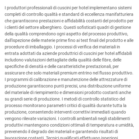
I produttori professionali di cuscini per hotel implementano sistemi
completi di controllo qualità e standard di eccellenza manifatturiera
che garantiscono prestazioni e affidabilità costanti del prodotto per
i clienti del settore alberghiero. Questi sofisticati quadri di gestione
della qualità comprendono ogni aspetto del processo produttivo,
dall'ispezione delle materie prime fino ai test finali del prodotto e alle
procedure di imballaggio. I processi di verifica dei materiali in
entrata adottati da aziende produttrici di cuscini per hotel affidabili
includono valutazioni dettagliate della qualità delle fibre, delle
specifiche di densità e delle caratteristiche prestazionali, per
assicurare che solo materiali premium entrino nel flusso produttivo.
I programmi di calibrazione e manutenzione delle attrezzature di
produzione garantiscono punti precisi, una distribuzione uniforme
del materiale di riempimento e dimensioni prodotto costanti anche
su grandi serie di produzione. I metodi di controllo statistico del
processo monitorano parametri critici di qualità durante tutta la
produzione, consentendo interventi correttivi immediati quando
vengono rilevate variazioni. I controlli ambientali negli stabilimenti
produttivi mantengono condizioni ottimali di temperatura e umidità,
prevenendo il degrado dei materiali e garantendo risultati di
lavorazione costanti. Tecnici qualificati effettuano ispezioni