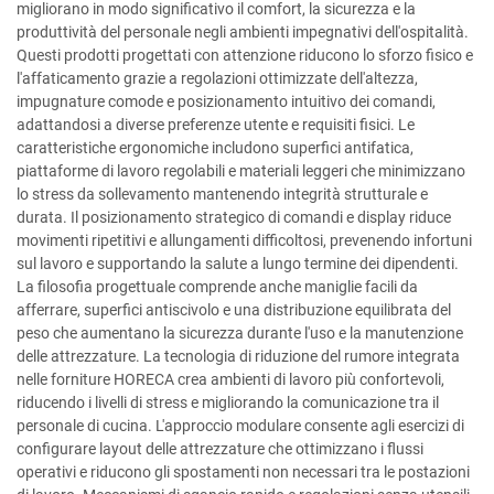
migliorano in modo significativo il comfort, la sicurezza e la
produttività del personale negli ambienti impegnativi dell'ospitalità.
Questi prodotti progettati con attenzione riducono lo sforzo fisico e
l'affaticamento grazie a regolazioni ottimizzate dell'altezza,
impugnature comode e posizionamento intuitivo dei comandi,
adattandosi a diverse preferenze utente e requisiti fisici. Le
caratteristiche ergonomiche includono superfici antifatica,
piattaforme di lavoro regolabili e materiali leggeri che minimizzano
lo stress da sollevamento mantenendo integrità strutturale e
durata. Il posizionamento strategico di comandi e display riduce
movimenti ripetitivi e allungamenti difficoltosi, prevenendo infortuni
sul lavoro e supportando la salute a lungo termine dei dipendenti.
La filosofia progettuale comprende anche maniglie facili da
afferrare, superfici antiscivolo e una distribuzione equilibrata del
peso che aumentano la sicurezza durante l'uso e la manutenzione
delle attrezzature. La tecnologia di riduzione del rumore integrata
nelle forniture HORECA crea ambienti di lavoro più confortevoli,
riducendo i livelli di stress e migliorando la comunicazione tra il
personale di cucina. L'approccio modulare consente agli esercizi di
configurare layout delle attrezzature che ottimizzano i flussi
operativi e riducono gli spostamenti non necessari tra le postazioni