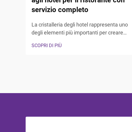
agli hotel per il ristorante con
servizio completo
La cristalleria degli hotel rappresenta uno
degli elementi più importanti per creare
un'atmosfera di dining eccezionale, in
SCOPRI DI PIÙ
grado di lasciare un'impressione duratura
sugli ospiti. La selezione e la qualità della
cristalleria influenzano direttamente il
valore percepito del servizio di
ristorazione...