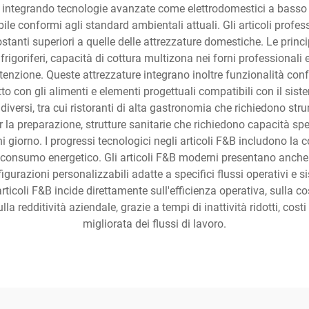
e, integrando tecnologie avanzate come elettrodomestici a basso 
bile conformi agli standard ambientali attuali. Gli articoli profe
anti superiori a quelle delle attrezzature domestiche. Le princip
rigoriferi, capacità di cottura multizona nei forni professionali e
enzione. Queste attrezzature integrano inoltre funzionalità confo
etto con gli alimenti e elementi progettuali compatibili con il s
diversi, tra cui ristoranti di alta gastronomia che richiedono str
r la preparazione, strutture sanitarie che richiedono capacità speci
giorno. I progressi tecnologici negli articoli F&B includono la c
l consumo energetico. Gli articoli F&B moderni presentano anch
gurazioni personalizzabili adatte a specifici flussi operativi e si
rticoli F&B incide direttamente sull'efficienza operativa, sulla cos
ulla redditività aziendale, grazie a tempi di inattività ridotti, c
migliorata dei flussi di lavoro.