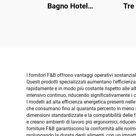
Bagno Hotel
Tre
Personalizzato da 3
pe
Pezzi Asciugamani
Bianchi in Cotone 3 4 5
Stelle Design Platinum
500Gsm 600Gsm per
Soggiorni di Lusso
I fornitori F&B offrono vantaggi operativi sostanzia
Questi prodotti specializzati aumentano l'efficienza
rapidamente e in modo più costante rispetto alle al
intensivo continuo, riducendo significativamente i c
I modelli ad alta efficienza energetica presenti nel
che consumano fino al quaranta percento in meno ri
dimensioni standardizzate e la compatibilità delle f
e creano ambienti di lavoro più ergonomici, riducendo
forniture F&B garantiscono la conformità alle norm
prolungando la durata degli alimenti, con un impatto