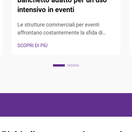
banchetto adatto per un uso
intensivo in eventi
Le strutture commerciali per eventi
affrontano costantemente la sfida di
selezionare arredi in grado di resistere a
SCOPRI DI PIÙ
un utilizzo quotidiano intenso
mantenendo un aspetto professionale.
La scelta di soluzioni appropriate per i
tavoli da banchetto incide direttamente
sull'efficienza operativa,...