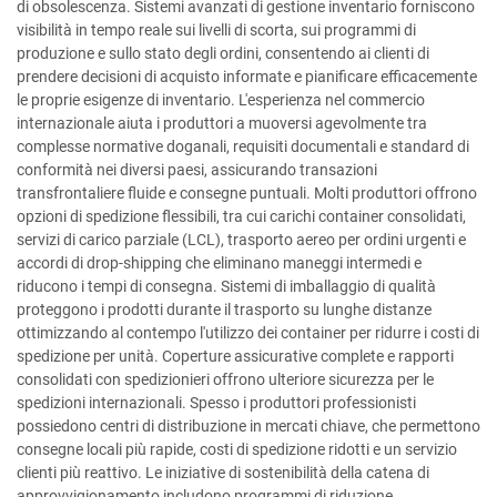
di obsolescenza. Sistemi avanzati di gestione inventario forniscono
visibilità in tempo reale sui livelli di scorta, sui programmi di
produzione e sullo stato degli ordini, consentendo ai clienti di
prendere decisioni di acquisto informate e pianificare efficacemente
le proprie esigenze di inventario. L'esperienza nel commercio
internazionale aiuta i produttori a muoversi agevolmente tra
complesse normative doganali, requisiti documentali e standard di
conformità nei diversi paesi, assicurando transazioni
transfrontaliere fluide e consegne puntuali. Molti produttori offrono
opzioni di spedizione flessibili, tra cui carichi container consolidati,
servizi di carico parziale (LCL), trasporto aereo per ordini urgenti e
accordi di drop-shipping che eliminano maneggi intermedi e
riducono i tempi di consegna. Sistemi di imballaggio di qualità
proteggono i prodotti durante il trasporto su lunghe distanze
ottimizzando al contempo l'utilizzo dei container per ridurre i costi di
spedizione per unità. Coperture assicurative complete e rapporti
consolidati con spedizionieri offrono ulteriore sicurezza per le
spedizioni internazionali. Spesso i produttori professionisti
possiedono centri di distribuzione in mercati chiave, che permettono
consegne locali più rapide, costi di spedizione ridotti e un servizio
clienti più reattivo. Le iniziative di sostenibilità della catena di
approvvigionamento includono programmi di riduzione