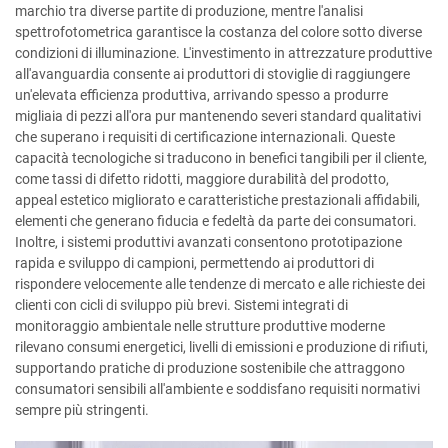
marchio tra diverse partite di produzione, mentre l'analisi
spettrofotometrica garantisce la costanza del colore sotto diverse
condizioni di illuminazione. L'investimento in attrezzature produttive
all'avanguardia consente ai produttori di stoviglie di raggiungere
un'elevata efficienza produttiva, arrivando spesso a produrre
migliaia di pezzi all'ora pur mantenendo severi standard qualitativi
che superano i requisiti di certificazione internazionali. Queste
capacità tecnologiche si traducono in benefici tangibili per il cliente,
come tassi di difetto ridotti, maggiore durabilità del prodotto,
appeal estetico migliorato e caratteristiche prestazionali affidabili,
elementi che generano fiducia e fedeltà da parte dei consumatori.
Inoltre, i sistemi produttivi avanzati consentono prototipazione
rapida e sviluppo di campioni, permettendo ai produttori di
rispondere velocemente alle tendenze di mercato e alle richieste dei
clienti con cicli di sviluppo più brevi. Sistemi integrati di
monitoraggio ambientale nelle strutture produttive moderne
rilevano consumi energetici, livelli di emissioni e produzione di rifiuti,
supportando pratiche di produzione sostenibile che attraggono
consumatori sensibili all'ambiente e soddisfano requisiti normativi
sempre più stringenti.