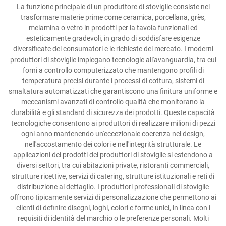
La funzione principale di un produttore di stoviglie consiste nel
trasformare materie prime come ceramica, porcellana, grès,
melamina o vetro in prodotti per la tavola funzionali ed
esteticamente gradevoli, in grado di soddisfare esigenze
diversificate dei consumatori e le richieste del mercato. I moderni
produttori di stoviglie impiegano tecnologie all'avanguardia, tra cui
forni a controllo computerizzato che mantengono profili di
temperatura precisi durante i processi di cottura, sistemi di
smaltatura automatizzati che garantiscono una finitura uniforme e
meccanismi avanzati di controllo qualità che monitorano la
durabilità e gli standard di sicurezza dei prodotti. Queste capacità
tecnologiche consentono ai produttori di realizzare milioni di pezzi
ogni anno mantenendo un'eccezionale coerenza nel design,
nell'accostamento dei colori e nell'integrità strutturale. Le
applicazioni dei prodotti dei produttori di stoviglie si estendono a
diversi settori, tra cui abitazioni private, ristoranti commerciali,
strutture ricettive, servizi di catering, strutture istituzionali e reti di
distribuzione al dettaglio. I produttori professionali di stoviglie
offrono tipicamente servizi di personalizzazione che permettono ai
clienti di definire disegni, loghi, colori e forme unici, in linea con i
requisiti di identità del marchio o le preferenze personali. Molti