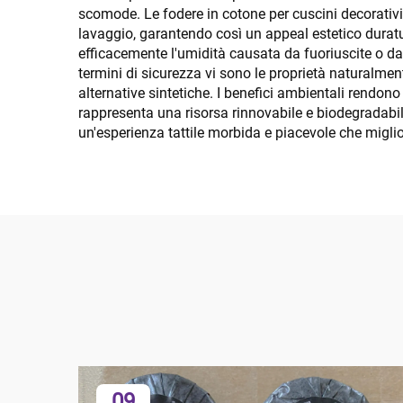
scomode. Le fodere in cotone per cuscini decorativi
lavaggio, garantendo così un appeal estetico duratu
efficacemente l'umidità causata da fuoriuscite o dall
termini di sicurezza vi sono le proprietà naturalment
alternative sintetiche. I benefici ambientali rendono 
rappresenta una risorsa rinnovabile e biodegradabile
un'esperienza tattile morbida e piacevole che miglior
09