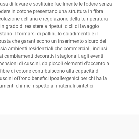
 casa di lavare e sostituire facilmente le fodere senza
dere in cotone presentano una struttura in fibra
rcolazione dell'aria e regolazione della temperatura
n grado di resistere a ripetuti cicli di lavaggio
tano il formarsi di pallini, lo sbiadimento e il
busta che garantiscono un inserimento sicuro del
sia ambienti residenziali che commerciali, inclusi
e ai cambiamenti decorativi stagionali, agli eventi
mensioni di cuscini, da piccoli elementi d'accento a
e fibre di cotone contribuiscono alla capacità di
cuscini offrono benefici ipoallergenici per chi ha la
enti chimici rispetto ai materiali sintetici.