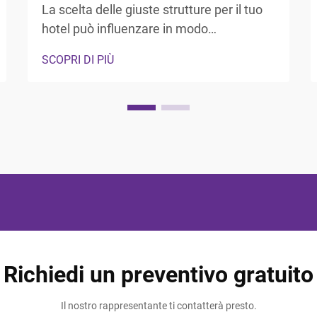
La scelta delle giuste strutture per il tuo
hotel può influenzare in modo
significativo la soddisfazione degli ospiti
SCOPRI DI PIÙ
e l'esperienza complessiva. I viaggiatori
moderni si aspettano più di un semplice
letto confortevole e una stanza pulita;
cercano attenzioni pensate che rendano
il loro soggiorno indimenticabile e ...
Richiedi un preventivo gratuito
Il nostro rappresentante ti contatterà presto.