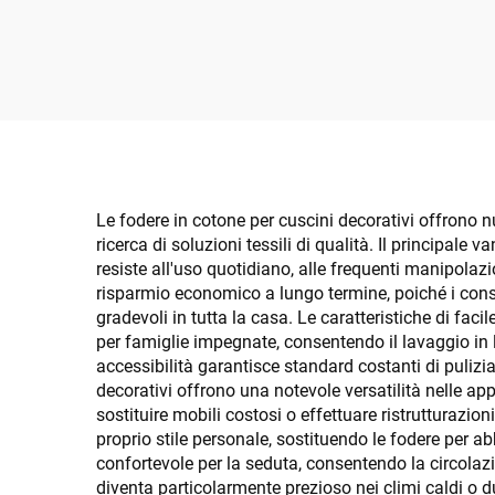
Design Stampati a Righe
P
Grigio Marrone Bianco
Cons
Le fodere in cotone per cuscini decorativi offrono nu
ricerca di soluzioni tessili di qualità. Il principale
resiste all'uso quotidiano, alle frequenti manipolazi
risparmio economico a lungo termine, poiché i cons
gradevoli in tutta la casa. Le caratteristiche di fa
per famiglie impegnate, consentendo il lavaggio in la
accessibilità garantisce standard costanti di pulizi
decorativi offrono una notevole versatilità nelle 
sostituire mobili costosi o effettuare ristrutturazion
proprio stile personale, sostituendo le fodere per ab
confortevole per la seduta, consentendo la circolazi
diventa particolarmente prezioso nei climi caldi o du