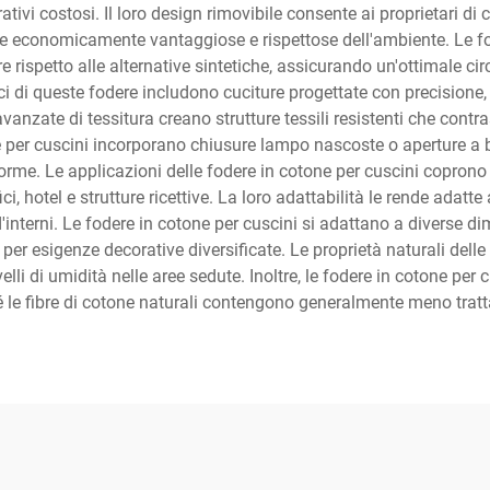
rativi costosi. Il loro design rimovibile consente ai proprietari di
elte economicamente vantaggiose e rispettose dell'ambiente. Le fo
e rispetto alle alternative sintetiche, assicurando un'ottimale ci
ci di queste fodere includono cuciture progettate con precisione, i
anzate di tessitura creano strutture tessili resistenti che contras
e per cuscini incorporano chiusure lampo nascoste o aperture a 
rme. Le applicazioni delle fodere in cotone per cuscini coprono 
ici, hotel e strutture ricettive. La loro adattabilità le rende adatt
'interni. Le fodere in cotone per cuscini si adattano a diverse di
 per esigenze decorative diversificate. Le proprietà naturali dell
lli di umidità nelle aree sedute. Inoltre, le fodere in cotone per 
hé le fibre di cotone naturali contengono generalmente meno trattam