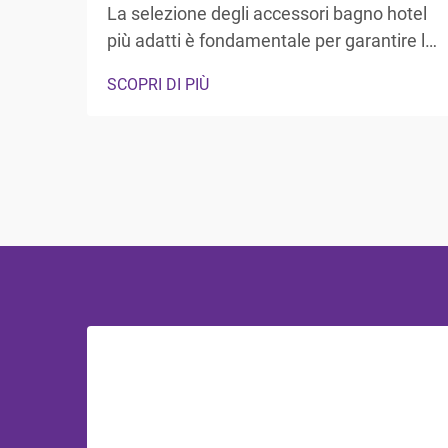
La selezione degli accessori bagno hotel
più adatti è fondamentale per garantire la
soddisfazione degli ospiti e l'efficienza
SCOPRI DI PIÙ
operativa nel settore dell'ospitalità. I
responsabili hotel e i professionisti degli
approvvigionamenti devono fare i conti
con la necessità di bilanciare durata,
estetica, ...