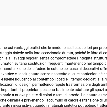
ersonalizzato -
Secchio singolo
umabili per Camera
strizzatore
d'Hotel
merosi vantaggi pratici che le rendono scelte superiori per propri
 vantaggio risiede nella loro eccezionale durata, poiché le fibre d
oni e ai lavaggi regolari senza compromettere l'integrità struttura
umatori evitano sostituzioni frequenti mantenendo nel tempo pr
cile manutenzione delle fodere in cotone per cuscini decorativi o
vatrice e l'asciugatura senza necessità di cure particolari né ric
a e igiene riducendo al contempo i costi e il tempo dedicati alla
applicazioni di design, permettendo rapide trasformazioni degli
i importanti. I proprietari possono facilmente adattare gli spazi ab
binarle a nuove palette di colori o temi di arredo. La naturale tra
one dell'aria e prevenendo l'accumulo di calore e ritenzione di u
rante i mesi estivi, quando i materiali sintetici potrebbero tratt