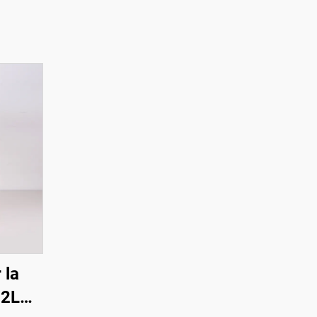
 la
32L