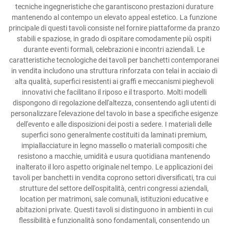
tecniche ingegneristiche che garantiscono prestazioni durature
mantenendo al contempo un elevato appeal estetico. La funzione
principale di questi tavoli consiste nel fornire piattaforme da pranzo
stabili e spaziose, in grado di ospitare comodamente più ospiti
durante eventi formali, celebrazioni e incontri aziendali. Le
caratteristiche tecnologiche dei tavoli per banchetti contemporanei
in vendita includono una struttura rinforzata con telai in acciaio di
alta qualità, superfici resistenti ai graffi e meccanismi pieghevoli
innovativi che facilitano il riposo e il trasporto. Molti modelli
dispongono di regolazione dell'altezza, consentendo agli utenti di
personalizzare l'elevazione del tavolo in base a specifiche esigenze
dell'evento e alle disposizioni dei posti a sedere. I materiali delle
superfici sono generalmente costituiti da laminati premium,
impiallacciature in legno massello o materiali compositi che
resistono a macchie, umidità e usura quotidiana mantenendo
inalterato il loro aspetto originale nel tempo. Le applicazioni dei
tavoli per banchetti in vendita coprono settori diversificati, tra cui
strutture del settore dell'ospitalità, centri congressi aziendali,
location per matrimoni, sale comunali, istituzioni educative e
abitazioni private. Questi tavoli si distinguono in ambienti in cui
flessibilità e funzionalità sono fondamentali, consentendo un