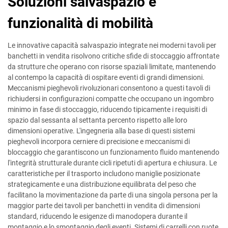
Soluzioni salvaspazio e
funzionalità di mobilità
Le innovative capacità salvaspazio integrate nei moderni tavoli per
banchetti in vendita risolvono critiche sfide di stoccaggio affrontate
da strutture che operano con risorse spaziali limitate, mantenendo
al contempo la capacità di ospitare eventi di grandi dimensioni.
Meccanismi pieghevoli rivoluzionari consentono a questi tavoli di
richiudersi in configurazioni compatte che occupano un ingombro
minimo in fase di stoccaggio, riducendo tipicamente i requisiti di
spazio dal sessanta al settanta percento rispetto alle loro
dimensioni operative. L'ingegneria alla base di questi sistemi
pieghevoli incorpora cerniere di precisione e meccanismi di
bloccaggio che garantiscono un funzionamento fluido mantenendo
l'integrità strutturale durante cicli ripetuti di apertura e chiusura. Le
caratteristiche per il trasporto includono maniglie posizionate
strategicamente e una distribuzione equilibrata del peso che
facilitano la movimentazione da parte di una singola persona per la
maggior parte dei tavoli per banchetti in vendita di dimensioni
standard, riducendo le esigenze di manodopera durante il
montaggio e lo smontaggio degli eventi. Sistemi di carrelli con ruote