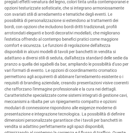
pregiati effetti venatura del legno, colori tinta unita contemporanei e
opzioni testurizzate sofisticate, che si integrano armoniosamente
con svariati stili di arredamento e tematiche degli eventi. Le
possibilità di personalizzazione si estendono ai trattamenti dei
bordi, con opzioni che includono bordi dritti tradizionali, profili
arrotondati eleganti e bordi decorativi modellati, che migliorano
l'estetica offrendo al contempo benefici pratici come maggiore
comfort e sicurezza. Le funzioni di regolazione dell'altezza
disponibili in alcuni modelli di tavoli per banchetti in vendita si
adattano a diversi stili di seduta, dall'altezza standard delle sedie da
pranzo a quella dei sgabelli da bar, ampliando le possibilità d'uso per
vari formati di evento. Le opzioni di coordinamento cromatico
permettono agli acquirenti di abbinare l'arredamento esistente o i
requisiti di branding aziendale, creando presentazioni visive coerenti
che rafforzano l'immagine professionale e la cura nei dettagli.
Caratteristiche specializzate come sistemi integrati di gestione cavi,
meccanismi a ribalta per un ripiegamento compatto e opzioni
modulari di connessione rispondono alle esigenze moderne di
presentazione e integrazione tecnologica. La possibilità di definire
dimensioni personalizzate garantisce che i tavoli per banchetti in
vendita si adattino perfettamente agli spazi disponibili,
ottimizzando al contempo la capienza e il flusso di traffico. Queste