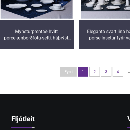
Mynsturprentað hvítt
Eleganta svart lína 
porcelænborðfötu-setti, háþrýst,
porselínsetur fyrir ve
fyrir viðskipta- og heimilisnotkun,
hótelröð, skálir og vers
í hótelmyndun
pökkum
.
Fyrri
1
2
3
4
Fljótleit