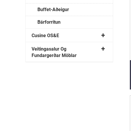
Buffet-Aðeigur
Bárforritun
Cusine OS&E
Veitingasalur Og
Fundargerðar Möblar