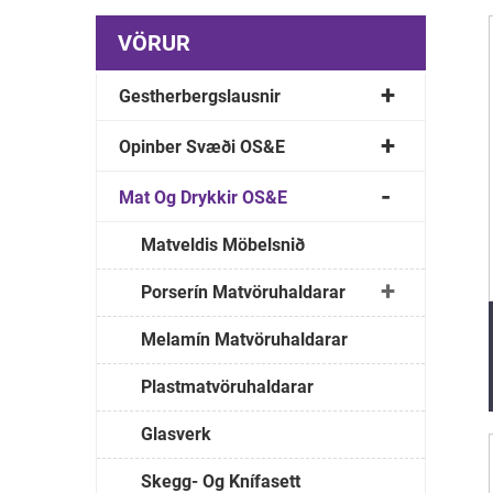
VÖRUR
Gestherbergslausnir
Opinber Svæði OS&E
Mat Og Drykkir OS&E
Matveldis Möbelsnið
Porserín Matvöruhaldarar
Melamín Matvöruhaldarar
Plastmatvöruhaldarar
Glasverk
Skegg- Og Knífasett