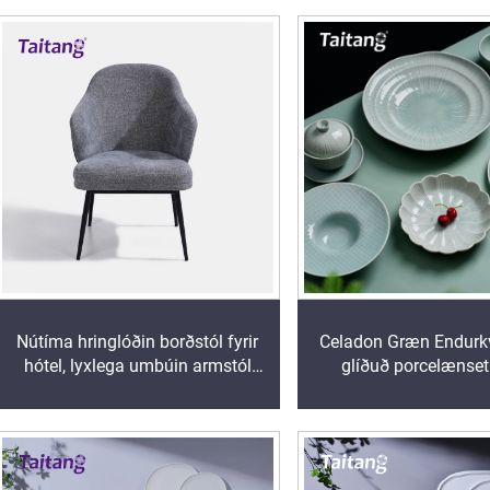
Nútíma hringlóðin borðstól fyrir
Celadon Græn Endur
hótel, lyxlega umbúin armstól
glíðuð porcelænsetu
með járnbein, hótelbúnaður
lyxhóteli og veitin