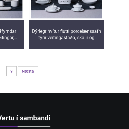
háfyrndar
Dýrlegr hvítur flutti porcelænssafn
itingar,
fyrir veitingastaða, skálir og
lunarsölu á
formleg veitingavörur fyrir hávísu
veitingar
..
9
Næsta
Vertu í sambandi