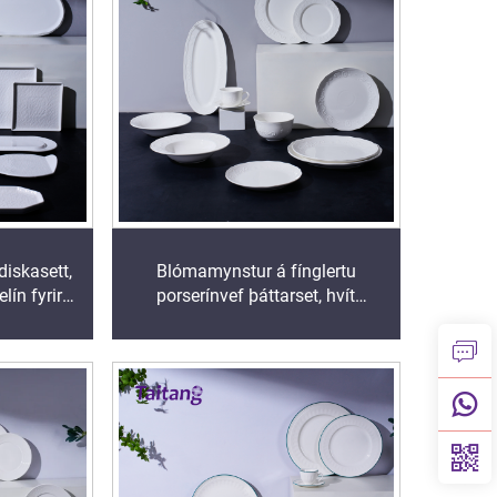
iskasett,
Blómamynstur á fínglertu
lín fyrir
porserínvef þáttarset, hvít
þjónustu
veftöflusafn fyrir hótel og
veitingastaði og
fjármagnsverslun