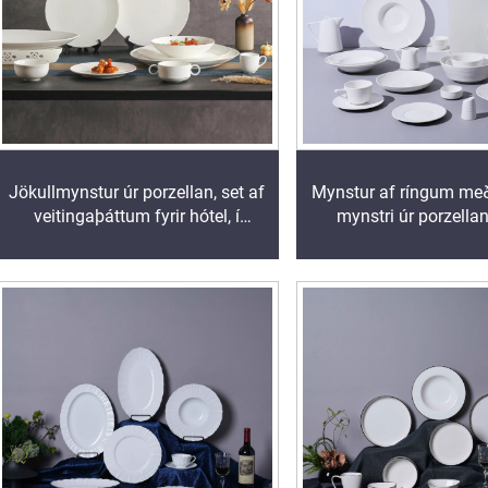
Jökullmynstur úr porzellan, set af
Mynstur af ríngum me
veitingaþáttum fyrir hótel, í
mynstri úr porzellan
sérstakri safnsafnssafni fyrir
veitingaþáttum fyrir 
lyxveitingar og fínveitingar
sérstakri safnsafnssa
fínveitingar og veiti