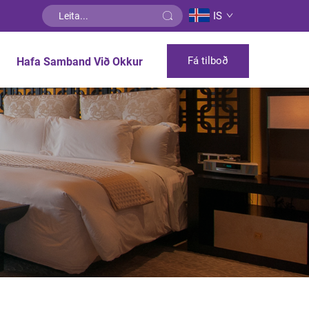
IS
Fá tilboð
Hafa Samband Við Okkur