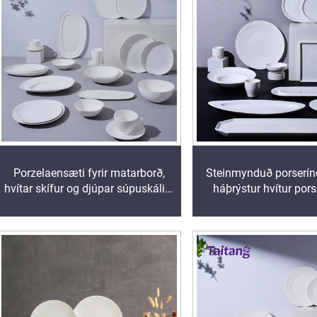
Porzelaensæti fyrir matarborð,
Steinmynduð porserínd
hvítar skífur og djúpar súpuskálir í
háþrýstur hvítur porse
verslunarflokk fyrir hótel og
lyxhóteli og veitinga
háfínu veitingastaði