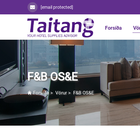
[email protected]
Forsíða
Vö
F&B OS&E
Forsíða
>
Vörur
>
F&B OS&E