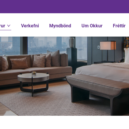
rur
Verkefni
Myndbönd
Um Okkur
Fréttir