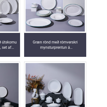
ð útskornu
Græn rönd með rómverskri
, set af
mynsturprentun á
hótel, í
porcelænborðfötu-setti, háþrýst,
fni fyrir
fyrir viðskipta- og heimilisnotkun,
ngaþætti
í hótelmyndun