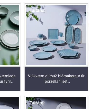
kvæmlega
Viðkvæm glímuð blómakorgur úr
r fyrir
porzellan, set
gastaði
matarhaldsverkfræði, keramískar
skálir og þjónustuskipulagsskífur
í verslunarsöl fyrir lyxmatargerð