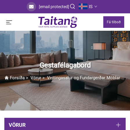
IS
[email protected]
Fá tilboð
Gestafélagabord
Forsíða
>
Vörur
>
Veitingasalur og Fundargerðar Möblar
>
G
VÖRUR