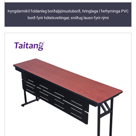
Þyngdarmikil foldanleg borðaþjónustuborð, hringlaga í ferhyrninga PVC
borð fyrir hótelsveitingar, sniðug lausn fyrir rými