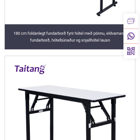
180 cm foldanlegt fundarborð fyrir hótel með pönnu, eldvarnandi
fundarborð, hótelbúnaður og snjallhótel lausn