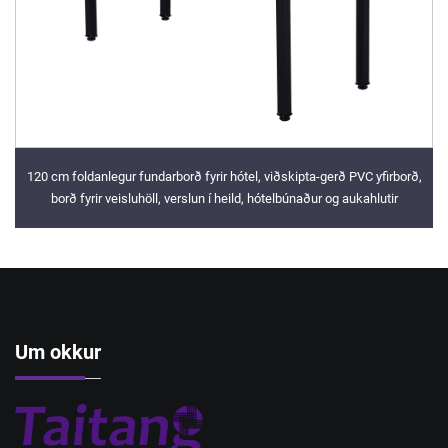
120 cm foldanlegur fundarborð fyrir hótel, viðskipta-gerð PVC yfirborð,
borð fyrir veisluhöll, verslun í heild, hótelbúnaður og aukahlutir
Um okkur