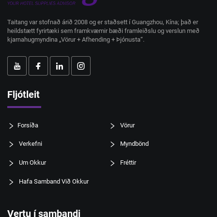
Taitang var stofnað árið 2008 og er staðsett í Guangzhou, Kína; það er
heildstætt fyrirtæki sem framkvæmir bæði framleiðslu og verslun með
kjarnahugmyndina „Vörur + Afhending + Þjónusta“.
Fljótleit
Forsíða
Vörur
Verkefni
Myndbönd
Um Okkur
Fréttir
Hafa Samband Við Okkur
Vertu í sambandi