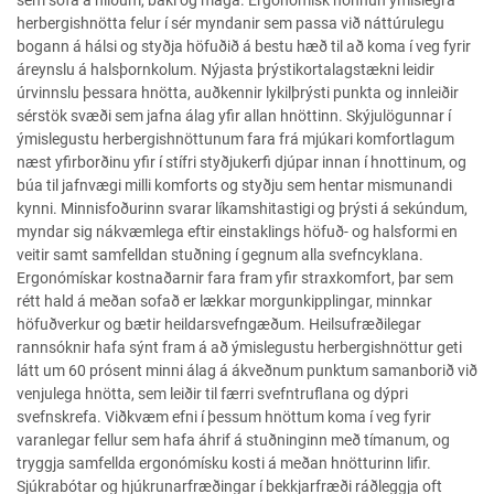
sem sofa á hliðum, baki og maga. Ergonómísk hönnun ýmislegra
herbergishnötta felur í sér myndanir sem passa við náttúrulegu
bogann á hálsi og styðja höfuðið á bestu hæð til að koma í veg fyrir
áreynslu á halsþornkolum. Nýjasta þrýstikortalagstækni leidir
úrvinnslu þessara hnötta, auðkennir lykilþrýsti punkta og innleiðir
sérstök svæði sem jafna álag yfir allan hnöttinn. Skýjulögunnar í
ýmislegustu herbergishnöttunum fara frá mjúkari komfortlagum
næst yfirborðinu yfir í stífri styðjukerfi djúpar innan í hnottinum, og
búa til jafnvægi milli komforts og styðju sem hentar mismunandi
kynni. Minnisfoðurinn svarar líkamshitastigi og þrýsti á sekúndum,
myndar sig nákvæmlega eftir einstaklings höfuð- og halsformi en
veitir samt samfelldan stuðning í gegnum alla svefncyklana.
Ergonómískar kostnaðarnir fara fram yfir straxkomfort, þar sem
rétt hald á meðan sofað er lækkar morgunkipplingar, minnkar
höfuðverkur og bætir heildarsvefngæðum. Heilsufræðilegar
rannsóknir hafa sýnt fram á að ýmislegustu herbergishnöttur geti
látt um 60 prósent minni álag á ákveðnum punktum samanborið við
venjulega hnötta, sem leiðir til færri svefntruflana og dýpri
svefnskrefa. Viðkvæm efni í þessum hnöttum koma í veg fyrir
varanlegar fellur sem hafa áhrif á stuðninginn með tímanum, og
tryggja samfellda ergonómísku kosti á meðan hnötturinn lifir.
Sjúkrabótar og hjúkrunarfræðingar í bekkjarfræði ráðleggja oft