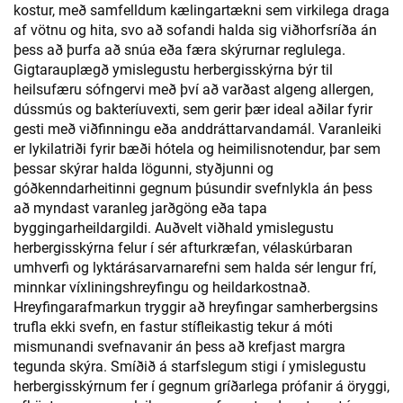
kostur, með samfelldum kælingartækni sem virkilega draga
af vötnu og hita, svo að sofandi halda sig viðhorfsríða án
þess að þurfa að snúa eða færa skýrurnar reglulega.
Gigtarauplægð ymislegustu herbergisskýrna býr til
heilsufæru sófngervi með því að varðast algeng allergen,
dússmús og bakteríuvexti, sem gerir þær ideal aðilar fyrir
gesti með viðfinningu eða anddráttarvandamál. Varanleiki
er lykilatriði fyrir bæði hótela og heimilisnotendur, þar sem
þessar skýrar halda lögunni, styðjunni og
góðkenndarheitinni gegnum þúsundir svefnlykla án þess
að myndast varanleg jarðgöng eða tapa
byggingarheildargildi. Auðvelt viðhald ymislegustu
herbergisskýrna felur í sér afturkræfan, vélaskúrbaran
umhverfi og lyktárásarvarnarefni sem halda sér lengur frí,
minnkar víxliningshreyfingu og heildarkostnað.
Hreyfingarafmarkun tryggir að hreyfingar samherbergsins
trufla ekki svefn, en fastur stífleikastig tekur á móti
mismunandi svefnavanir án þess að krefjast margra
tegunda skýra. Smíðið á starfslegum stigi í ymislegustu
herbergisskýrnum fer í gegnum gríðarlega prófanir á öryggi,