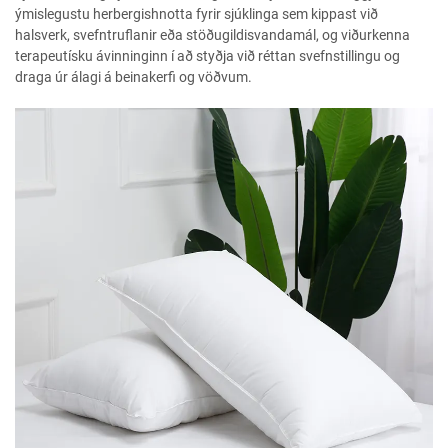
ýmislegustu herbergishnotta fyrir sjúklinga sem kippast við
halsverk, svefntruflanir eða stöðugildisvandamál, og viðurkenna
terapeutísku ávinninginn í að styðja við réttan svefnstillingu og
draga úr álagi á beinakerfi og vöðvum.