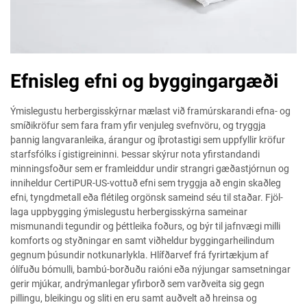
Efnisleg efni og byggingargæði
Ýmislegustu herbergisskýrnar mælast við framúrskarandi efna- og
smíðikröfur sem fara fram yfir venjuleg svefnvöru, og tryggja
þannig langvaranleika, árangur og íþrotastigi sem uppfyllir kröfur
starfsfólks í gistigreininni. Þessar skýrur nota yfirstandandi
minningsfoður sem er framleiddur undir strangri gæðastjórnun og
inniheldur CertiPUR-US-vottuð efni sem tryggja að engin skaðleg
efni, tyngdmetall eða flétileg orgönsk sameind séu til staðar. Fjöl-
laga uppbygging ýmislegustu herbergisskýrna sameinar
mismunandi tegundir og þéttleika foðurs, og býr til jafnvægi milli
komforts og styðningar en samt viðheldur byggingarheilindum
gegnum þúsundir notkunarlykla. Hlífðarvef frá fyrirtækjum af
ólífuðu bómulli, bambú-borðuðu raióni eða nýjungar samsetningar
gerir mjúkar, andrýmanlegar yfirborð sem varðveita sig gegn
pillingu, bleikingu og sliti en eru samt auðvelt að hreinsa og