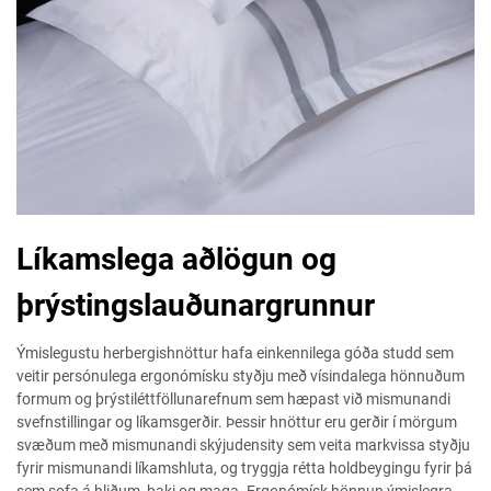
Líkamslega aðlögun og
þrýstingslauðunargrunnur
Ýmislegustu herbergishnöttur hafa einkennilega góða studd sem
veitir persónulega ergonómísku styðju með vísindalega hönnuðum
formum og þrýstiléttföllunarefnum sem hæpast við mismunandi
svefnstillingar og líkamsgerðir. Þessir hnöttur eru gerðir í mörgum
svæðum með mismunandi skýjudensity sem veita markvissa styðju
fyrir mismunandi líkamshluta, og tryggja rétta holdbeygingu fyrir þá