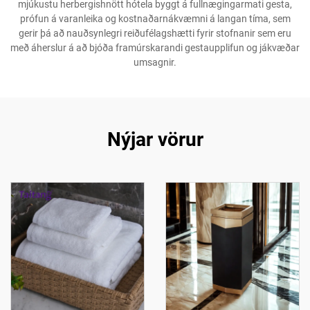
mjúkustu herbergishnött hótela byggt á fullnægingarmati gesta,
prófun á varanleika og kostnaðarnákvæmni á langan tíma, sem
gerir þá að nauðsynlegri reiðufélagshætti fyrir stofnanir sem eru
með áherslur á að bjóða framúrskarandi gestaupplifun og jákvæðar
umsagnir.
Nýjar vörur