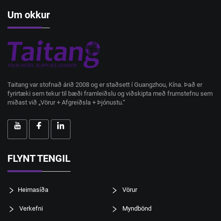
Um okkur
Taitang var stofnað árið 2008 og er staðsett í Guangzhou, Kína. Það er
fyrirtæki sem tekur til bæði framleiðslu og viðskipta með frumstefnu sem
miðast við „Vörur + Afgreiðsla + Þjónustu.“
FLYNT TENGIL
Heimasíða
Vörur
Verkefni
Myndbönd