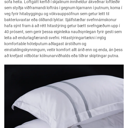
sofa heita. Loftgátt kerfið í skjalinum inniheldur ákveðnar loftleiðir
sem styðja viðframandi loftrás í gegnum kjarnann í putnum, koma í
veg fyrir hitabyggingu og vökvauppsöfnun sem getur leitt til
bakteríuvaxtar eða ólíðandi lyktar. Sjálfstæðar svefnnámskonur
hafa sýnt fram á að rétt hitastýring getur bætt svefngæðum upp í
40 prósent, sem gerir þessa eiginleika nauðsynlegan fyrir gesti sem
leita að endurlagfærandi svefni. Hitastýringartækni í mjög
komfortable hótelputum aðlagast árstíðum og
einstaklingskynningum, veitir komfort allt árið enn og enda, án þess
að krefjast viðbótar kólnunarviðhalds eða tíðrar skiptingar putna.