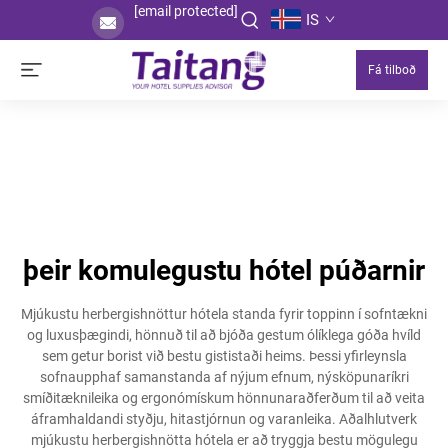
[email protected]
IS
Fá tilboð
þeir komulegustu hótel púðarnir
Mjúkustu herbergishnöttur hótela standa fyrir toppinn í sofntækni
og luxusþægindi, hönnuð til að bjóða gestum ólíklega góða hvíld
sem getur borist við bestu gististaði heims. Þessi yfirleynsla
sofnaupphaf samanstanda af nýjum efnum, nýsköpunaríkri
smíðitæknileika og ergonómískum hönnunaraðferðum til að veita
áframhaldandi styðju, hitastjórnun og varanleika. Aðalhlutverk
mjúkustu herbergishnötta hótela er að tryggja bestu mögulegu