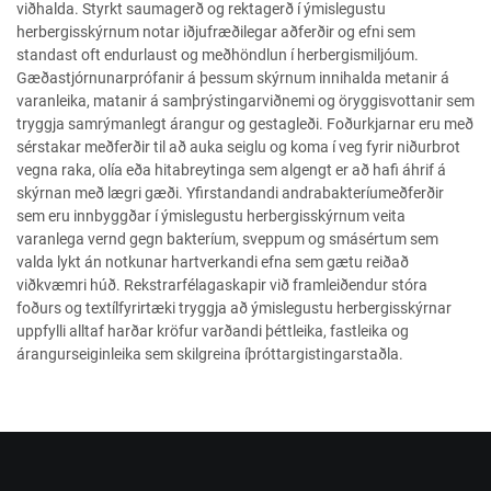
viðhalda. Styrkt saumagerð og rektagerð í ýmislegustu
herbergisskýrnum notar iðjufræðilegar aðferðir og efni sem
standast oft endurlaust og meðhöndlun í herbergismiljóum.
Gæðastjórnunarprófanir á þessum skýrnum innihalda metanir á
varanleika, matanir á samþrýstingarviðnemi og öryggisvottanir sem
tryggja samrýmanlegt árangur og gestagleði. Foðurkjarnar eru með
sérstakar meðferðir til að auka seiglu og koma í veg fyrir niðurbrot
vegna raka, olía eða hitabreytinga sem algengt er að hafi áhrif á
skýrnan með lægri gæði. Yfirstandandi andrabakteríumeðferðir
sem eru innbyggðar í ýmislegustu herbergisskýrnum veita
varanlega vernd gegn bakteríum, sveppum og smásértum sem
valda lykt án notkunar hartverkandi efna sem gætu reiðað
viðkvæmri húð. Rekstrarfélagaskapir við framleiðendur stóra
foðurs og textílfyrirtæki tryggja að ýmislegustu herbergisskýrnar
uppfylli alltaf harðar kröfur varðandi þéttleika, fastleika og
árangurseiginleika sem skilgreina íþróttargistingarstaðla.