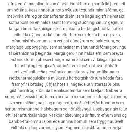
jafnvægi á magalind, losun á þrýstipunktum og samfelld þægindi
um nóttina. Þessir hnöttur nota nýjustu tegundir minnisfóma, gel-
meðvirka efni og öndunarfærandi efni sem haga sig eftir einstakri
sofnapósítion en halda samt formi og stuðningi sínum gegnum
langan tíma. Tæknieiginleikar mjúkustu herbergishnötta hótela
innihalda nýjungar í kólnunarkerfum sem dreifa hita og raka,
ofnæmisfrávörnum sem verjast dúndýrum og bakteríum, og
marglaga uppbyggingu sem sameinar mismunandi fómagjörvingu
til sérsníðinna þæginda. Margir gerðir innihalda efni sem breyta
ástandsformi (phase-change materials) sem virkilega stjórna
hitastigi og tryggja að sofnuðir eru í góðu jafnvægi óháð
umhverfishita eða persónulegum hitabreytingum líkamans.
Notkunarmöguleikar á mjúkustu herbergishnöttum hótela fara
fram yfir í loftslag ljúffjár hótela, hágæða útivistarstaði, pínu
gistiheimili og krösuða heimilisnotendur sem krefjast frábærra
sofngæði. Þessir hnöttur eru hentar mismunandi sofnapósíciónum,
svo sem hliðar-, baki- og magasofo, með sérhæfðri hönnun sem
hentar mismunandi hálsbogum og höfuðþyngd. Uppbyggingin felur
oft í sér afturkallanlega, vaskbar klæðningu úr fínum efnum eins og
bambo-frákomnu rajóni eða unninu bómull, sem tryggir auðvelt
viðhald og langvarandi nýjun. Fagmenn í gistibrananum velja