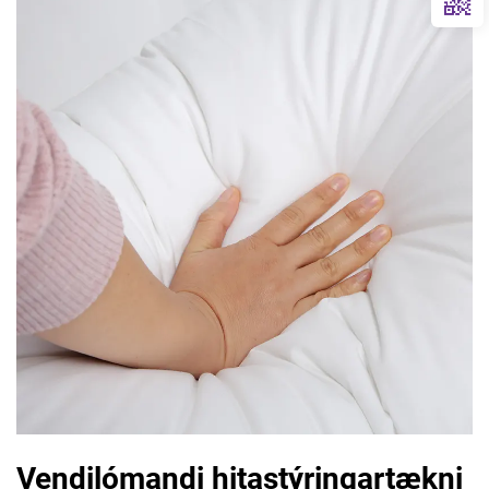
Vendilómandi hitastýringartækni