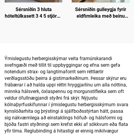
Sérsniðin 3 hluta
Sérsniðin gulleygja fyrir
hóteltúlkasett 3 4 5 stjörnu
eldfimleika með beinu
hvítur bómullartúlkar
rörum og skilunartegund
Platínu hönnun 500Gsm
fyrir ruslaborð í farsælu
600Gsm fyrir lúxu dvöl
hótala
Ýmislegustu herbergisskýrnar veita framúrskarandi
svefngæði með tillit til uppbyggingar og efna sem gefa
notendum strax- og langtímaforrit sem réttlætir
verðlagsstöðu þeirra á gistimarkeðinum. Þessar skýrur eru
frábærar í að halda uppi réttri hryggjarlínu um alla nóttina,
minnka hálsverk, öxlaspennu og morgunstífleika sem oft
veldur ófullnægjandi styðni frá skýr. Nýjustu
kólnaþyrfuskífunnar í ýmislegustu herbergisskýrnum svara
kynslóðarhita og þrýstingi á sjálfboðsstýrtan hátt, passa
sig nákvæmlega að einstaklings höfuð- og hálsformi og
bjóða fastri styðningi sem krefst ekki af sökkvum eða flata
yfir tíma. Reglubinding á hitastigi er einnig mikilvægur