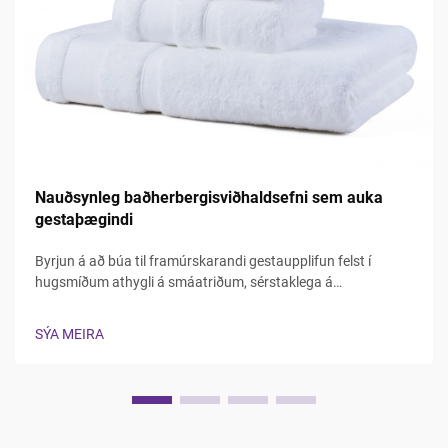
Nauðsynleg baðherbergisviðhaldsefni sem auka
gestaþægindi
Byrjun á að búa til framúrskarandi gestaupplifun felst í
hugsmíðum athygli á smáatriðum, sérstaklega á
persónulegustu svæðum þar sem gestir búast við komforti
og yfirborði. Baðherbergið berst sem helgihof þar sem gestir
SÝA MEIRA
geta endurnýjað sig og losað undan álagi, sem gerir ...