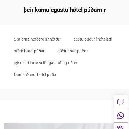
þeir komulegustu hótel púðarnir
5 stjarna herbergishnöttur
bestu púður í hótelstíl
stórir hótel púðar
góðir hótel púðar
pýsulur í luxusveitingastaða gæðum
framleiðandi hótel púða