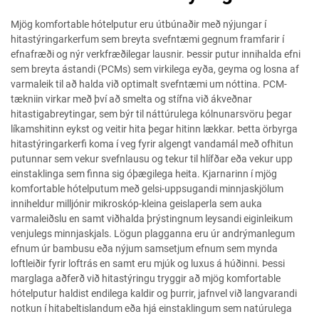
Mjög komfortable hótelputur eru útbúnaðir með nýjungar í
hitastýringarkerfum sem breyta svefntæmi gegnum framfarir í
efnafræði og nýr verkfræðilegar lausnir. Þessir putur innihalda efni
sem breyta ástandi (PCMs) sem virkilega eyða, geyma og losna af
varmaleik til að halda við optimalt svefntæmi um nóttina. PCM-
tækniin virkar með því að smelta og stífna við ákveðnar
hitastigabreytingar, sem býr til náttúrulega kólnunarsvöru þegar
líkamshitinn eykst og veitir hita þegar hitinn lækkar. Þetta örbyrga
hitastýringarkerfi koma í veg fyrir algengt vandamál með ofhitun
putunnar sem vekur svefnlausu og tekur til hlífðar eða vekur upp
einstaklinga sem finna sig óþægilega heita. Kjarnarinn í mjög
komfortable hótelputum með gelsi-uppsugandi minnjaskjölum
inniheldur milljónir mikroskóp-kleina geislaperla sem auka
varmaleiðslu en samt viðhalda þrýstingnum leysandi eiginleikum
venjulegs minnjaskjals. Lögun plagganna eru úr andrýmanlegum
efnum úr bambusu eða nýjum samsetjum efnum sem mynda
loftleiðir fyrir loftrás en samt eru mjúk og luxus á húðinni. Þessi
marglaga aðferð við hitastýringu tryggir að mjög komfortable
hótelputur haldist endilega kaldir og þurrir, jafnvel við langvarandi
notkun í hitabeltislandum eða hjá einstaklingum sem natúrulega