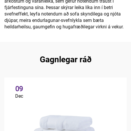
afköstum og varanleika, sem gefur notendum traust í
fjárfestinguna sína. Þessar skýrar leika líka inn í betri
svefneffekt, leyfa notendum að sofa skyndilega og njóta
djúpar, meira endurlagunar-svefnlykla sem bæta
heildarheilsu, gaumgefin og hugafræðilegar virkni á vekur.
Gagnlegar ráð
09
Dec