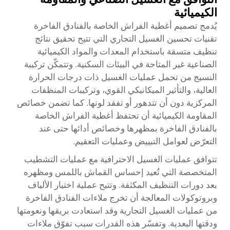
الكيميائية
يُدمج تصميم أغطية الفراش الخاصة بالفنادق الفاخرة
تقنيات تحسين الغسيل التجاري التي تتيح تحقيق نتائج
تنظيف متسقة باستخدام المعدات والمواد الكيميائية
الصناعية غير المتاحة في البيئات السكنية. وتتمكّن تركيبة
النسيج من تحمل عمليات الغسيل ذات درجات الحرارة
العالية، والتأثير الميكانيكي القوي، وتركيبات المنظفات
المركزية دون أن تتدهور أو تفقد لونها. كما تضمن خصائص
المقاومة الكيميائية أن تحتفظ أغطية الفراش الخاصة
بالفنادق الفاخرة بمظهرها وخصائص أدائها حتى عند
التعرّض لعوامل التبييض وعمليات التعقيم.
تتوافق عمليات الغسيل الاحترافية مع عمليات التشطيب
المتخصصة التي تُعيد إحساس القماش باللمس ومظهره
بعد دورات التنظيف المكثفة. وتتيح عملية اختيار الألياف
وبروتوكولات المعالجة أن تخرج ملاءات الفنادق الفاخرة
من عمليات الغسيل التجارية وقد استعادت بريقها ونعومتها
ودقتها البعدية. وتفسّر هذه القدرات سبب تفوّق ملاءات