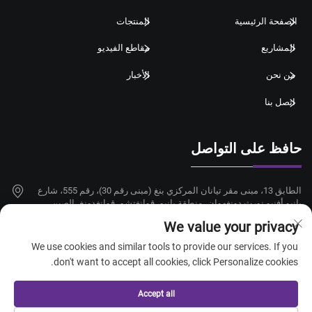
الصفحة الرئيسية
المنتجات
المشاريع
مقاطع الفيديو
من نحن
الأخبار
اتصل بنا
حافظ على التواصل
الطابق 13، مبنى مقر تيانان المركزي بنغ (مبنى رقم 30)، رقم 555، شارع
بانيو أفنيو نورث دونغهوان، منطقة بانيو، قوانغتشو، قوانغدونغ، الصين
We value your privacy
+86-18924068214
We use cookies and similar tools to provide our services. If you
[email protected]
don't want to accept all cookies, click Personalize cookies.
Accept all
حقوق الطبع والنشر © 2026 شركة قوانغتشو تايتانغ لإمدادات الفنادق المحدودة.