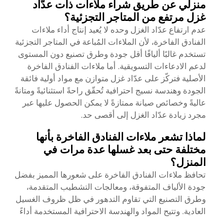
منزلي عن طريق شراء ملاءات ذات عدّاد
غزل مرتفع من المتاجر التجزئية؟
عدم ارتفاع عدّاد الغزل وحده لا يُعيد إنتاج أداء ملاءات
الفنادق الفاخرة، لأن الملاءات المُباعة في المتاجر التجزئية
تستخدم غالبًا أليافًا أقل جودة وطرق تصنيع دون المستوى
لدعم الادعاءات التسويقية. أما ملاءات الفنادق الفاخرة
الأصلية فتركّز على عدّاد غزل متوازن مع مواد أولية فائقة
الجودة وهندسة نسيج احترافية تُحقّق راحةً استثنائيةً ومتانةً
عاليةً وخصائص صيانة ممتازةً لا يمكن الحصول عليها عبر
مجرد زيادة عدّاد الغزل إلى أقصى حد.
لماذا تشعر ملاءات الفنادق الفاخرة بأنها
مختلفة حتى بعد غسلها عدة مرات في
المنزل؟
تحافظ ملاءات الفنادق الفاخرة على شعورها المميز بفضل
جودة الألياف المتفوقة، ومعالجات التشطيب المتقدمة،
وطرق التصنيع التي تقاوم التدهور في ظل ظروف الغسيل
العادية. وتتيح المواد والهندسة الاحترافية المستخدمة أداءً