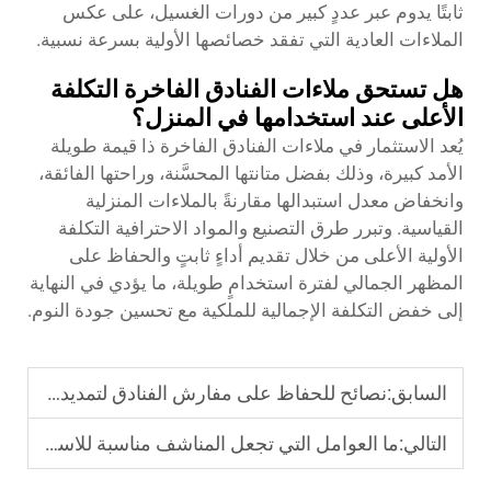
ثابتًا يدوم عبر عددٍ كبير من دورات الغسيل، على عكس
الملاءات العادية التي تفقد خصائصها الأولية بسرعة نسبية.
هل تستحق ملاءات الفنادق الفاخرة التكلفة
الأعلى عند استخدامها في المنزل؟
يُعد الاستثمار في ملاءات الفنادق الفاخرة ذا قيمة طويلة
الأمد كبيرة، وذلك بفضل متانتها المحسَّنة، وراحتها الفائقة،
وانخفاض معدل استبدالها مقارنةً بالملاءات المنزلية
القياسية. وتبرر طرق التصنيع والمواد الاحترافية التكلفة
الأولية الأعلى من خلال تقديم أداءٍ ثابتٍ والحفاظ على
المظهر الجمالي لفترة استخدامٍ طويلة، ما يؤدي في النهاية
إلى خفض التكلفة الإجمالية للملكية مع تحسين جودة النوم.
السابق:
نصائح للحفاظ على مفارش الفنادق لتمديد عمرها الافتراضي والحفاظ على نضارتها
التالي:
ما العوامل التي تجعل المناشف مناسبة للاستخدام في الفنادق ذات الحركة المرورية العالية؟