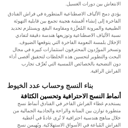
الانتعاش بين دورات الغسيل.
يؤدي دمج الألياف الاصطناعية المتطورة في فراش الفنادق
الفاخرة إلى إنشاء أقمشة هجينة تجمع بين قابلية التهوئة
الطبيعية والمرونة المُعزَّزة ومقاومة البقع. ويستلزم تحديد
نسبة الألياف الاصطناعية وتوزيعها هندسة دقيقة لتفادي
الإخلال بلمسة النعومة الفاخرة التي يتوقعها الضيوف.
وتسخر المورِّدون المحترفون استثمارات كبيرة في مجال
البحث والتطوير لتحسين هذه الخلطات لتحقيق أقصى أداء
دون التضحية بالخصائص اللمسية التي تُعرِّف تجارب
الفراش الراقية.
بناء النسج وحساب عدد الخيوط
أنماط النسج الاحترافية وتحسين الكثافة
يستخدم غطاء الفراش الفاخر في الفنادق أنماط نسج
متطورة توازن بين المتانة والراحة والجاذبية الجمالية من
خلال مناهج هندسية احترافية لا تُرى عادةً في أغطية
الفراش المُباعة في الأسواق الاستهلاكية. ويُهيمن نسج