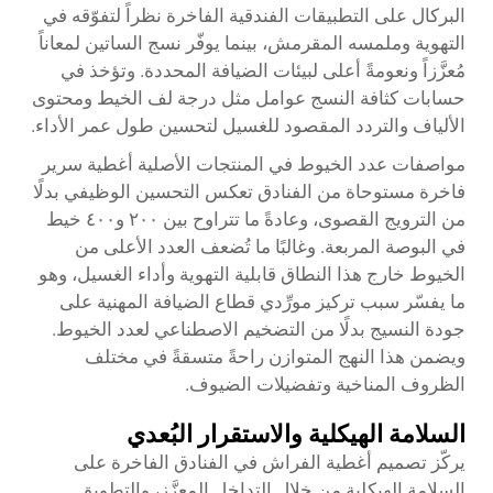
البركال على التطبيقات الفندقية الفاخرة نظراً لتفوّقه في
التهوية وملمسه المقرمش، بينما يوفّر نسج الساتين لمعاناً
مُعزَّزاً ونعومةً أعلى لبيئات الضيافة المحددة. وتؤخذ في
حسابات كثافة النسج عوامل مثل درجة لف الخيط ومحتوى
الألياف والتردد المقصود للغسيل لتحسين طول عمر الأداء.
مواصفات عدد الخيوط في المنتجات الأصلية
أغطية سرير
فاخرة مستوحاة من الفنادق
تعكس التحسين الوظيفي بدلًا
من الترويج القصوى، وعادةً ما تتراوح بين ٢٠٠ و٤٠٠ خيط
في البوصة المربعة. وغالبًا ما تُضعف العدد الأعلى من
الخيوط خارج هذا النطاق قابلية التهوية وأداء الغسيل، وهو
ما يفسّر سبب تركيز مورِّدي قطاع الضيافة المهنية على
جودة النسيج بدلًا من التضخيم الاصطناعي لعدد الخيوط.
ويضمن هذا النهج المتوازن راحةً متسقةً في مختلف
الظروف المناخية وتفضيلات الضيوف.
السلامة الهيكلية والاستقرار البُعدي
يركّز تصميم أغطية الفراش في الفنادق الفاخرة على
السلامة الهيكلية من خلال التداخل المعزَّز، والتطويق