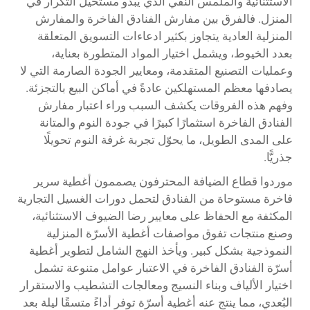
الاستثنائية والملمس النقي الذي يبدو مستحيل التكرار في
المنزل. فالفرق بين مفارش الفنادق الفاخرة والمفارش
المنزلية العادية يتجاوز بكثير ادعاءات التسويق المتعلقة
بعدد الخيوط، ويشمل اختيار المواد المتطورة بعناية،
وعمليات التصنيع المتقدمة، ومعايير الجودة الصارمة التي لا
يصادفها معظم المستهلكين عادةً في أماكن البيع بالتجزئة.
وفهم هذه الفروقات يكشف السبب وراء اعتبار مفارش
الفنادق الفاخرة استثمارًا كبيرًا في جودة النوم والمتانة
على المدى الطويل، ما يحوّل تجربة غرفة النوم تحويلًا
جذريًّا.
موردوا قطاع الضيافة المحترفون يصممون
أغطية سرير
فاخرة مستوحاة من الفنادق
لتحمل دورات الغسيل التجارية
المكثفة مع الحفاظ على معايير رضا الضيوف الاستثنائية،
وصنع منتجات تفوق مواصفات أغطية الأسرّة المنزلية
النموذجية بشكل كبير. ويأخذ النهج الشامل لتطوير أغطية
أسرّة الفنادق الفاخرة في الاعتبار عوامل متنوعة تشمل
اختيار الألياف وبناء النسيج ومعالجات التشطيب والاستقرار
البُعدي، مما ينتج عنه أغطية أسرّة توفر أداءً متسقًا ليلة بعد