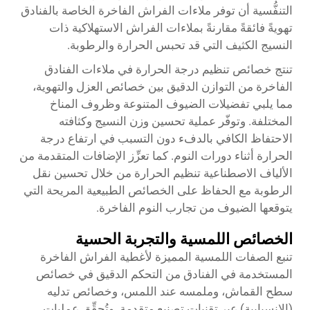
التنفُّسية أن توفر ملاءات الفراش الفاخرة الخاصة بالفنادق
تهويةً فائقةً مقارنةً بملاءات الفراش الاستهلاكية ذات
النسيج الكثيف التي قد تحبس الحرارة والرطوبة.
تنتج خصائص تنظيم درجة الحرارة في ملاءات الفنادق
الفاخرة من التوازن الدقيق بين خصائص العزل والتهوية،
مما يلبي تفضيلات الضيوف المتنوعة وظروف المناخ
المختلفة. وتوفّر عملية تحسين وزن النسيج وكثافته
الاحتفاظ الكافي بالدفء دون التسبب في ارتفاع درجة
الحرارة أثناء دورات النوم. كما تعزِّز الإضافات المتقدمة من
الألياف الاصطناعية تنظيم الحرارة من خلال تحسين نقل
الرطوبة مع الحفاظ على الخصائص الطبيعية المريحة التي
يتوقعها الضيوف من تجارب النوم الفاخرة.
الخصائص اللمسية والتجربة الحسية
تنبع الصفات اللمسية المميزة لأغطية الفراش الفاخرة
المستخدمة في الفنادق من التحكم الدقيق في خصائص
سطح القماش، وملمسه عند اللمس، وخصائص تدليه
(الانسيابية) عبر تقنيات تصنيع متقدمة. وتُحقِّق عمليات