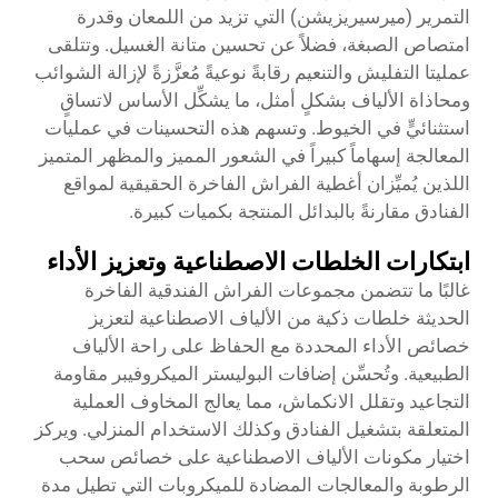
التمرير (ميرسيريزيشن) التي تزيد من اللمعان وقدرة
امتصاص الصبغة، فضلاً عن تحسين متانة الغسيل. وتتلقى
عمليتا التفليش والتنعيم رقابةً نوعيةً مُعزَّزةً لإزالة الشوائب
ومحاذاة الألياف بشكلٍ أمثل، ما يشكِّل الأساس لاتساقٍ
استثنائيٍّ في الخيوط. وتسهم هذه التحسينات في عمليات
المعالجة إسهاماً كبيراً في الشعور المميز والمظهر المتميز
اللذين يُميِّزان أغطية الفراش الفاخرة الحقيقية لمواقع
الفنادق مقارنةً بالبدائل المنتجة بكميات كبيرة.
ابتكارات الخلطات الاصطناعية وتعزيز الأداء
غالبًا ما تتضمن مجموعات الفراش الفندقية الفاخرة
الحديثة خلطات ذكية من الألياف الاصطناعية لتعزيز
خصائص الأداء المحددة مع الحفاظ على راحة الألياف
الطبيعية. وتُحسِّن إضافات البوليستر الميكروفيبر مقاومة
التجاعيد وتقلل الانكماش، مما يعالج المخاوف العملية
المتعلقة بتشغيل الفنادق وكذلك الاستخدام المنزلي. ويركز
اختيار مكونات الألياف الاصطناعية على خصائص سحب
الرطوبة والمعالجات المضادة للميكروبات التي تطيل مدة