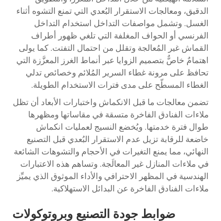
الدقيق، ومعالجات الاستقرار البُعدي التي تمنع التشوه أثناء
الغسل. وتشمل مواصفات التداخل استخدام التداخل
الفرنسي أو الحواف المغلفة التي تلغي ظهور أطراف
القماش غير المُعالجة وتقلل من احتمال التفتت. كما يولى
اهتمامٌ خاصٌّ بتصميم الزوايا عبر أنماط الغرز المعزَّزة التي
تحافظ على مرونة غطاء السرير المُلائم وخصائص تدلي
الغطاء المسطّح على مدى فترات الاستخدام الطويلة.
تضمن معالجات ما قبل الانكماش واختبارات الأبعاد أن تظل
ملاءات الفنادق الفاخرة متسقة في مقاساتها ومظهرها
طوال فترة خدمتها. ويُخضع النسيج لعمليات انكماش
خاضعة للرقابة تزيل عدم الاستقرار البُعدي قبل التصنيع
النهائي، مما يمنع التغيرات في الأحجام والتشوهات الشائعة
في ملاءات المنازل غير المعالَجة. وتساهم هذه الاعتبارات
الهندسية في المظهر الاحترافي والأداء الموثوق الذي يميِّز
ملاءات الفنادق الفاخرة عن البدائل الاستهلاكية.
ضوابط جودة التصنيع وبروتوكولات