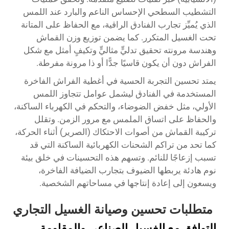
التشطيب السطحي الإحساس الناعم والبارد عند اللمس
الذي يُميِّز تجارب الفنادق الراقية، مع الحفاظ على المتانة
تحت الغسيل المتكرر. كما يضمن توزيع وزن القماش
وهندسة مرونته تحقيق تدليٍّ مثاليٍّ وتكيفٍ أمثل مع شكل
الفراش دون أن يكون قاسيًا جدًّا أو ذا مرونة مفرطة.
يمتد تحسين التجربة الحسية في أغطية الفراش الفاخرة
المستخدمة في الفنادق ليشمل عوامل تتجاوز اللمس
الأولي، مثل خفض الضوضاء، والتحكم في الكهرباء الساكنة،
والحفاظ على اتساق الملمس مع مرور الزمن. وتقلل
تركيبة القماش من أصوات الاحتكاك (الصرير) أثناء الحركة،
كما تحد من تراكم الشحنات الكهربائية الساكنة التي قد
تسبب إزعاجًا للنائم. وتسهم هذه التحسينات في خلق بيئة
نوم هادئة يربطها الضيوف بتجارب الضيافة الفاخرة،
ويسعون إلى إعادة إنتاجها في مساحاتهم الشخصية.
متطلبات تحسين وصيانة الغسيل التجاري
التوافق مع الغسيل الصناعي والمقاومة