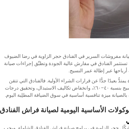
ّ صيانة مفروشات السرير في الفنادق حجر الزاوية في رضا الضيوف
 تستثمر الفنادق في مفارش عالية الجودة وتطبِّق إجراءات صيانة
 أرباحها عبر إطالة عمر النسيج.
متدُّ بعيدًا جدًّا عن قرارات الشراء الأولية. فالفنادق التي تتقن
مبادئ الصيانة هذه تشهد عادةً طول عمر النسيج بنسبة ٤٠–٦٠٪، وانخفاض تكاليف الاستبدال، وتحقيق درجات
الصيانة ميزة تنافسية أساسية في سوق الضيافة المطلِبة اليوم.
وكولات الأساسية اليومية لصيانة فراش الفنادق
ي
ّل حجر الزاوية في برامج صيانة فراش الفنادق الشاملة. ويجب