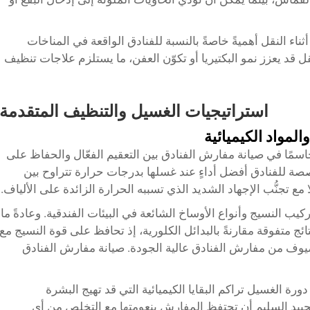
اء النقل أهميةً خاصةً بالنسبة للفنادق الواقعة في المناخات
ل قد يعزز نمو البكتيريا أو تكوّن العفن، ما يستلزم علاجات تنظيف
استراتيجيات الغسيل والتنظيف المتقدمة
لمواد الكيميائية
 حاسمًا في صيانة مفارش الفنادق بين التعقيم الفعّال والحفاظ على
 للفنادق أفضل أداءٍ عند غسلها بدرجات حرارة تتراوح بين
ركيب النسيج وأنواع الأوساخ الشائعة في البيئات الفندقية. وعادةً ما
ئج متفوقة مقارنةً بالبدائل الكلورية، إذ تحافظ على قوة النسيج مع
ضيوف من مفارش الفنادق عالية الجودة.
صيانة مفارش الفنادق
وازن درجة الحموضة (pH) طوال دورة الغسيل تراكم البقايا الكيميائية التي قد تهيج البشرة
ييد السليم أن تحتفظ المفارش بنعومتها مع التخلص من أي