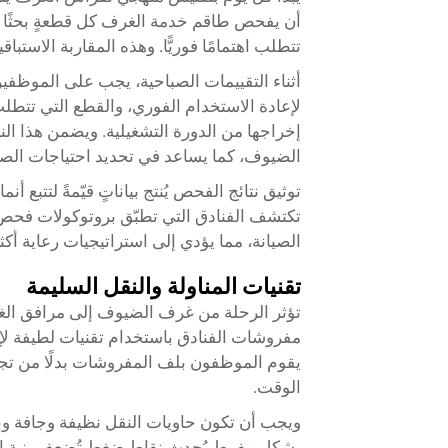
أن يفحص طاقم خدمة الغرف كل قطعةٍ بحثًا عن 
تتطلب اهتمامًا فوريًّا. وهذه المقاربة الاستب
أثناء التقييمات الصباحية، يجب على الموظفي
لإعادة الاستخدام الفوري، والقطع التي تتطل
إخراجها من الدورة التشغيلية. ويضمن هذا الن
الضيوف، كما يساعد في تحديد احتياجات الصيان
توثيق نتائج الفحص يُنتج بياناتٍ قيّمةً لتتبع أ
تكتشف الفنادق التي تطبّق بروتوكولات فحص 
الصيانة، مما يؤدي إلى استراتيجيات رعاية أكثر 
تقنيات المناولة والنقل السليمة
تؤثر الرحلة من غرف الضيوف إلى مرافق الغسيل
مفروشات الفنادق باستخدام تقنيات لطيفة لإزا
يقوم الموظفون بلف المفروشات بدلًا من تجميع
الوقت.
ويجب أن تكون حاويات النقل نظيفة وجافة وب
بشكل مفرط يُحدث نقاط ضغط تُضعف بنية القما