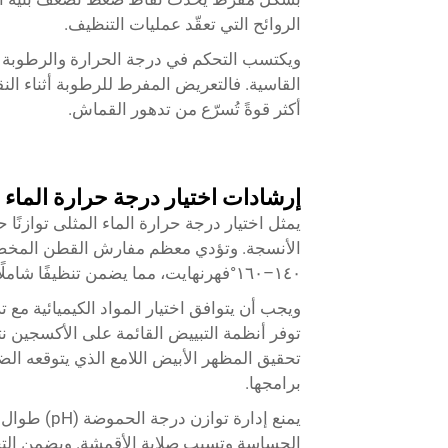
الروائح التي تعقّد عمليات التنظيف.
ويكتسب التحكم في درجة الحرارة والرطوبة أثن
القاسية. فالتعريض المفرط للرطوبة أثناء النق
أكثر قوةً تُسرّع من تدهور القماش.
إرشادات اختيار درجة حرارة الماء وا
يمثل اختيار درجة حرارة الماء المثلى توازنًا
الأنسجة. وتؤدي معظم مفارش القطن المخصصة
١٤٠–١٦٠°فهرنهايت، مما يضمن تنظيفًا شاملًا مع تجنُّب الإجهاد الشديد الذي تسببه الحرارة الزائدة على الألياف.
ويجب أن يتوافق اختيار المواد الكيميائية مع ت
توفر أنظمة التبييض القائمة على الأكسجين نتا
تحقيق المظهر الأبيض اللامع الذي يتوقعه ال
برامجها.
يمنع إدارة ت
الحساسة وتسبب صلابة الأقمشة. ويضمن التح