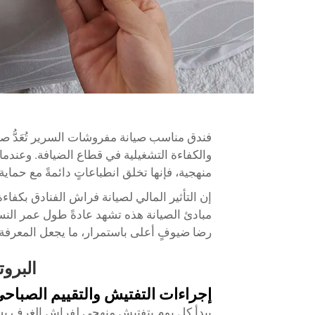
فندق مناسب
صيانة مفروشات السرير
تُعَدُ
والكفاءة التشغيلية في قطاع الضيافة. وعندما
منهجية، فإنها تخلق انطباعاتٍ دائمةً مع حماية
إن التأثير المالي لصيانة فراش الفنادق بكفاءة ي
رضا ضيوفٍ أعلى باستمرار، ما يجعل المعرفة ب
البروت
إجراءات التفتيش والتقييم الصباح
يبدأ كل يوم بتفتيش منهجي لفراش الغرف يشك