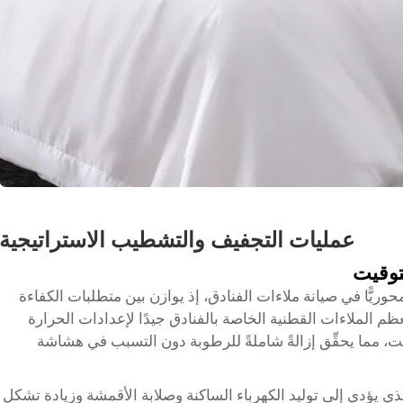
عمليات التجفيف والتشطيب الاستراتيجية
توقيت
ريًّا في صيانة ملاءات الفنادق، إذ يوازن بين متطلبات الكفاءة
 الملاءات القطنية الخاصة بالفنادق جيدًا لإعدادات الحرارة
ي تتراوح بين ١٤٠–١٦٠°فهرنهايت، مما يحقِّق إزالةً شاملةً للرطوبة دون التسبب في هشاشة
ي يؤدي إلى توليد الكهرباء الساكنة وصلابة الأقمشة وزيادة تشكل