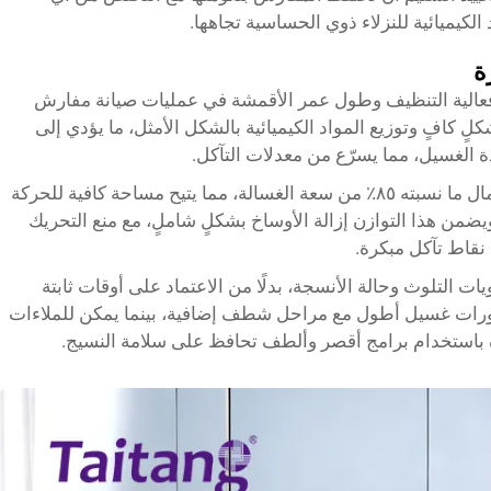
لكيميائية للنزلاء ذوي الحساسية تجاهها.
ة
 فعالية التنظيف وطول عمر الأقمشة في عمليات صيانة مفارش
كلٍ كافٍ وتوزيع المواد الكيميائية بالشكل الأمثل، ما يؤدي إلى
ة الغسيل، مما يسرّع من معدلات التآكل.
ويُوصى عادةً بالتحميل الأمثل بحيث تملأ الأحمال ما نسبته ٨٥٪ من سعة الغسالة، مما يتيح مساحة كافية للحركة
يضمن هذا التوازن إزالة الأوساخ بشكلٍ شاملٍ، مع منع التحريك
نقاط تآكل مبكرة.
ت التلوث وحالة الأنسجة، بدلًا من الاعتماد على أوقات ثابتة
 دورات غسيل أطول مع مراحل شطف إضافية، بينما يمكن للملاءات
ازة باستخدام برامج أقصر وألطف تحافظ على سلامة النسيج.