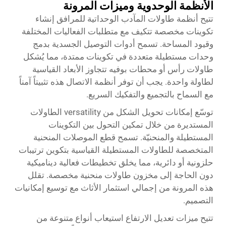
الأنظمة الوحدوية وميزات المرونة
تتيح أنظمة طاولات المآدب الوحداتية للمرافق إنشاء
تكوينات مخصصة تتكيف مع متطلبات الفعاليات المختلفة
وقيود المساحة. تسمح أدوات التوصيل الجسدية بدمج
وحدات مستطيلة متعددة في تكوينات ممتدة، مما يُشكل
طاولات رأس أو محطات بوفيه تتجاوز الأبعاد القياسية
لطاولة واحدة. يجب أن توفر أنظمة الاتصال هذه تثبيتاً آمناً
مع السماح بالتجميع والتفكيك السريع.
توسّع إمكانات تحويل الشكل من versatility الطاولات
المستديرة من خلال تمكين التحول بين التكوينات
المستطيلة والمنحنيّة. تسمح قطع الموصلات المنحنية
المتخصصة للطاولات المستطيلة القياسية بتكوين ترتيبات
حلزونية أو دائرية، مما يخلق تخطيطات فعالية ديناميكية
دون الحاجة إلى مخزون طاولات منحنية مخصصة. تقلل
هذه المرونة من إجمالي استثمار الأثاث مع توسيع إمكانيات
التصميم.
تتيح ميزات تعديل الارتفاع استيعاب أنواع متنوعة من