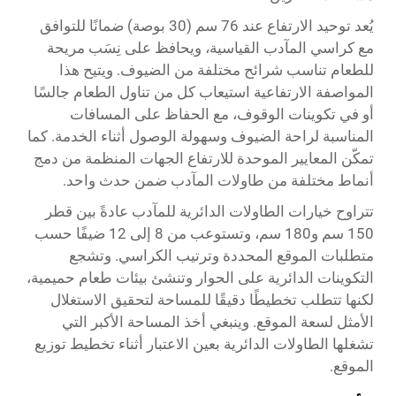
يُعد توحيد الارتفاع عند 76 سم (30 بوصة) ضمانًا للتوافق
مع كراسي المآدب القياسية، ويحافظ على نِسَب مريحة
للطعام تناسب شرائح مختلفة من الضيوف. ويتيح هذا
المواصفة الارتفاعية استيعاب كل من تناول الطعام جالسًا
أو في تكوينات الوقوف، مع الحفاظ على المسافات
المناسبة لراحة الضيوف وسهولة الوصول أثناء الخدمة. كما
تمكّن المعايير الموحدة للارتفاع الجهات المنظمة من دمج
أنماط مختلفة من طاولات المآدب ضمن حدث واحد.
تتراوح خيارات الطاولات الدائرية للمآدب عادةً بين قطر
150 سم و180 سم، وتستوعب من 8 إلى 12 ضيفًا حسب
متطلبات الموقع المحددة وترتيب الكراسي. وتشجع
التكوينات الدائرية على الحوار وتنشئ بيئات طعام حميمية،
لكنها تتطلب تخطيطًا دقيقًا للمساحة لتحقيق الاستغلال
الأمثل لسعة الموقع. وينبغي أخذ المساحة الأكبر التي
تشغلها الطاولات الدائرية بعين الاعتبار أثناء تخطيط توزيع
الموقع.