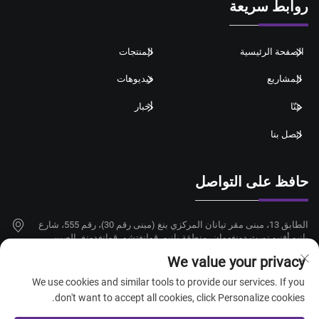
روابط سريعة
الصفحة الرئيسية
المنتجات
المشاريع
فيديوهات
عنّا
أخبار
اتصل بنا
حافظ على التواصل
الطابق 13، مبنى مقر تيانان المركزي بنغ (مبنى رقم 30)، رقم 555، شارع
بانيو أفنيو نورث دونغهوان، منطقة بانيو، قوانغتشو، قوانغدونغ، الصين
We value your privacy
+86-18924068214
We use cookies and similar tools to provide our services. If you
[email protected]
don't want to accept all cookies, click Personalize cookies.