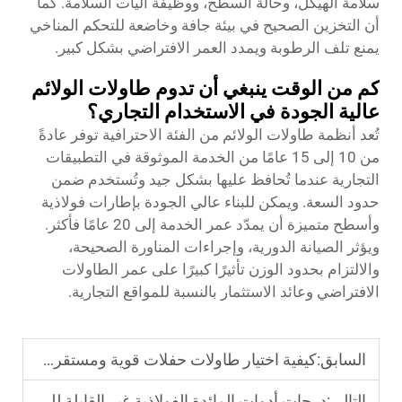
سلامة الهيكل، وحالة السطح، ووظيفة آليات السلامة. كما
أن التخزين الصحيح في بيئة جافة وخاضعة للتحكم المناخي
يمنع تلف الرطوبة ويمدد العمر الافتراضي بشكل كبير.
كم من الوقت ينبغي أن تدوم طاولات الولائم
عالية الجودة في الاستخدام التجاري؟
تُعد أنظمة طاولات الولائم من الفئة الاحترافية توفر عادةً
من 10 إلى 15 عامًا من الخدمة الموثوقة في التطبيقات
التجارية عندما تُحافظ عليها بشكل جيد وتُستخدم ضمن
حدود السعة. ويمكن للبناء عالي الجودة بإطارات فولاذية
وأسطح متميزة أن يمدّد عمر الخدمة إلى 20 عامًا فأكثر.
ويؤثر الصيانة الدورية، وإجراءات المناورة الصحيحة،
والالتزام بحدود الوزن تأثيرًا كبيرًا على عمر الطاولات
الافتراضي وعائد الاستثمار بالنسبة للمواقع التجارية.
السابق:
كيفية اختيار طاولات حفلات قوية ومستقرة للفنادق
التالي:
درجات أدوات المائدة الفولاذية غير القابلة للصدأ: ما يجب أن تعرفه الفنادق