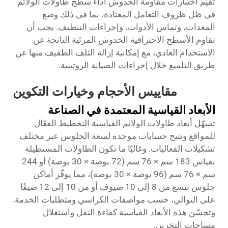
تُقيِّم اختبارات مقاومة الخدوش أداء سطح طاولات الولائم
في ظل ظروف التعامل المعتادة، بما في ذلك وضع
المعدات، وتماس الأدوات، وإجراءات التنظيف. يجب أن
تقاوم الأسطح الاحترافية الخدوش المرئية الناتجة عن
الاستخدام العادي، مع إمكانية إزالة التلف الطفيف منها عن
طريق التلميع خلال إجراءات الصيانة الروتينية.
مقاييس الأحجام وخيارات التكوين
الأبعاد القياسية المعتمدة في الصناعة
تسهّل أبعاد طاولات الولائم القياسية التخطيط الفعّال
للمواقع وتتيح حسابات موحدة لسعة الجلوس عبر مختلف
تشكيلات الفعاليات. وغالبًا ما تكون الطاولات المستطيلة
بقياس 183 سم × 76 سم (72 بوصة × 30 بوصة) أو 244
سم × 76 سم (96 بوصة × 30 بوصة)، مما يوفّر أماكن
جلوس تتسع من 8 إلى 10 ضيوف أو من 10 إلى 12 ضيفًا
على التوالي، حسب مواصفات الكراسي ومتطلبات الخدمة.
وتحسّن هذه الأبعاد القياسية كفاءة النقل واستغلال
مساحات التخزين.