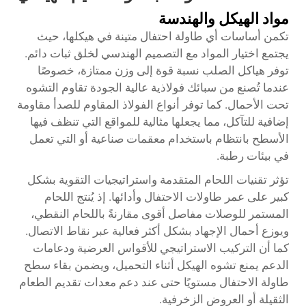
مواد الهيكل والهندسة
تكمن أساسات أي طاولة احتفال متينة في هيكلها، حيث
يجتمع اختيار المواد مع التصميم الهندسي لخلق ثبات دائم.
توفر هياكل الصلب نسبة قوة إلى وزن ممتازة، خصوصًا
عندما تُصنع من سبائك فولاذية عالية الجودة تقاوم التشوه
تحت الأحمال. كما توفر أنواع الفولاذ المقاوم للصدأ مقاومة
إضافية للتآكل، مما يجعلها مثالية للمواقع التي تنظف فيها
الأسطح بانتظام باستخدام معقمات صناعية أو التي تعمل
في بيئات رطبة.
تؤثر تقنيات اللحام المتقدمة واستراتيجيات التقوية بشكل
كبير على عمر طاولات الاحتفال وأدائها. إذ يُنتج اللحام
المستمر للوصلات مفاصل أقوى مقارنةً باللحام النقطي،
ويوزع أحمال الإجهاد بشكل أكثر فعالية عبر نقاط الاتصال.
كما أن التركيب الاستراتيجي للأقواس العرضية ودعامات
الدعم يمنع تشوه الهيكل أثناء التحميل، ويضمن بقاء سطح
طاولة الاحتفال مستويًا حتى عند دعم معدات تقديم الطعام
الثقيلة أو العروض الزخرفية.