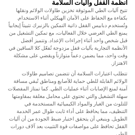
أنظمة القفل وآليات السلامة
تتيح آليات الطي الموثوقة تخزين طاولات الولائم ونقلها
بكفاءة مع الحفاظ على الأمان الهيكلي أثناء الاستخدام.
وتُستخدم دبابيس القفل ذاتية التمكين بالزنبرك تثبيتاً إيجابياً
يمنع الطي العرضي خلال الفعاليات، مع تمكين التشغيل من
قبل شخص واحد أثناء إجراءات الإعداد. وتتميز أفضل
الأنظمة التجارية بآليات قفل مزدوجة تُفعّل كلا الساقين في
وقت واحد، مما يضمن دعماً متوازناً ويقضي على مشكلة
الاهتزاز.
تتطلب اعتبارات السلامة أن تتضمن تصاميم طاولات
الولائم القابلة للطي حماية للأصابع ومناطق تُبقي مسافة
آمنة لمنع الإصابات أثناء عمليات الطي. كما تمتاز المفصلات
سهلة التشغيل والتي تحتوي على محامل مغلقة بمقاومتها
للتلوث من الغبار والمواد الكيميائية المستخدمة في
التنظيف، مما يحافظ على أداء ثابت طوال عمر الخدمة
الطويل. وينبغي أن يتحقق اختبار ضبط الجودة من أن آليات
القفل تحافظ على مواصفات قوة التثبيت بعد آلاف دورات
الطي.