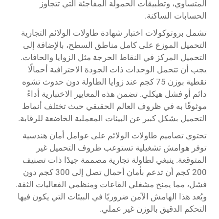
المتساوي، وتطبيقات الحمولة المفاجئة التي تتجاوز
الحسابات الساكنة.
تشمل بروتوكولات اختبار شهادة طاولات الولائم التجارية
التحميل الموزع على كامل مناطق السطح، بالإضافة إلى
التحميل المركز في النقاط الحرجة مثل الزوايا والحافات.
يجب أن تتحمل الوحدات ذات الجودة الاحترافية أحمالًا
نقطية بوزن 75 كجم عند زوايا الطاولة دون حدوث تشوه
دائم أو فشل هيكلي. تضمن هذه المعايير الاختبارية أداءً
موثوقًا به في ظروف العالم الحقيقي حيث تختلف أنماط
التحميل بشكل كبير عن البيئات المعملية الخاضعة للرقابة.
تحتوي تصاميم طاولات الولائم على عوامل أمان هندسية
توفر هوامش تشغيلية تستوعب ظروف التحميل غير
المتوقعة. ينبغي لطاولة تجارية مصممة جيدًا ذات تصنيف
200 كجم أن تدعم بأمان أحمال تصل إلى 300 كجم دون
فشل، مما يمنح مشغلي القاعات ومنظمي الفعاليات الثقة.
ويُعد هذا الهامش الآمن ضروريًا في البيئات التي يكون فيها
التحكم الدقيق بالوزن غير عملي.