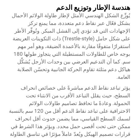
هندسة الإطار وتوزيع الدعم
يُوزِّع الشكل الهندسي الأمثل لإطار طاولة الولائم الأحمال
بشكل فعّال عبر نقاط دعم متعددة، مما يمنع تركز
الإجهادات التي قد تؤدي إلى الفشل المبكر. وتُوفِّر الأطر
على شكل حامل (Trestle-style) ذات التكوينات العريضة
استقرارًا متفوقًا مقارنة بالأعمدة الضيقة، وهو أمر مهم
بوجه خاص للطاولات المستطيلة التي يتجاوز طولها 180
سم. كما أن التدعيم العرضي بين وحدات الأرجل يُشكِّل
هياكل دعم مثلثة تقاوم الحركة الجانبية وتحسّن الصلابة
العامة.
يؤثر تباعد نقاط الدعم مباشرةً على خصائص انحراف
السطح، حيث يقلل التباعد الأقرب من الانثناء تحت
الحمولة. وعادةً ما تحافظ تصاميم طاولات الولائم
الاحترافية على تباعد نقاط الدعم أقل من 120 سم بالنسبة
لسمك السطح القياسي، مما يضمن حدوث أقل انحراف
ممكن حتى تحت أقصى حمل محدد. ويؤثر هذا الشرط في
قرارات تصميم الهيكل ويُعدّ عاملاً مؤثرًا في تناسق الطاولة