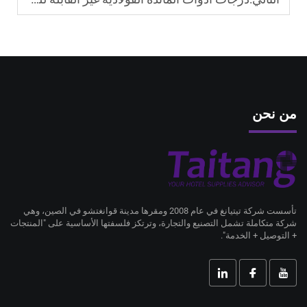
من نحن
تأسست شركة تيتيانغ في عام 2008 ومقرها مدينة قوانغتشو في الصين، وهي
شركة متكاملة تشمل التصنيع والتجارة، وترتكز فلسفتها الأساسية على "المنتجات
+ التوصيل + الخدمة".