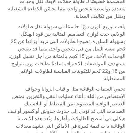
المصممة خصيصًا لـ
طاولة حفلات
الأبعاد نقل وحدات
متعددة بواسطة شخص واحد، مما يحسّن الكفاءة التشغيلية
ويقلل من تكاليف العمالة.
يلعب توزيع الوزن دورًا حاسمًا في سهولة نقل طاولات
الولائم، حيث تُوازن التصاميم المثالية بين قوة الهيكل
وسهولة المناورة. تصبح الطاولات التي تزيد أوزانها عن 25
كجم صعبة النقل من قبل شخص واحد، بينما قد تضحي
الوحدات الأخف من 15 كجم بالمتانة من أجل تقليل الوزن.
تستهدف المواصفات الاحترافية عادةً نطاقات وزن تتراوح
بين 18 و22 كجم للتكوينات القياسية لطاولات الولائم
المستطيلة.
تحمي السمات الوقائية مثل واقيات الزوايا وحواف
الامتصاص من التلف أثناء عمليات النقل والتخزين. تمتص
العناصر الواقية المصنوعة من المطاط أو البلاستيك
الصدمات التي قد تؤدي إلى حدوث خدوش أو كسور أو تلف
هيكلي في أسطح الطاولات وأطرها. وتُعد هذه الأنظمة
الوقائية ذات قيمة كبيرة في الأماكن التي تشهد معدلات