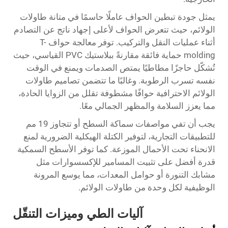
يمثل جودة تبطين الحواف عاملًا حاسمًا في متانة طاولات
الولائم، حيث تتعرض الحواف لأعلى إجهاد ناتج عن التصادم
أثناء عمليات النقل والتركيب. توفر معالجة حواف T-
molding حماية فائقة مقارنةً ببلاستيك PVC القياسي، حيث
تُشكّل حاجزًا مطاطيًا يمتص الصدمات ويمنع في الوقت
نفسه تسرب الرطوبة. وغالبًا ما تتضمن تصاميم طاولات
الولائم الاحترافية حوافًا مشطوفة تقلل من الزوايا الحادة،
مما يعزز السلامة والمظهر الجمالي معًا.
يجب أن تفي مواصفات سماكة السطح أو تتجاوز 19 مم
للتطبيقات التجارية، لتوفير الكتلة الهيكلية الضرورية لمنع
الانحناء تحت الأحمال الموزعة. كما توفر الأسطح السمكية
قدرة أفضل على تثبيت المسامير للإكسسوارات مثل
مشابك التنورة أو حوامل المعدات، مما يوسع المرونة
الوظيفية لكل وحدة من طاولات الولائم.
آليات الطي وميزات التنقّل