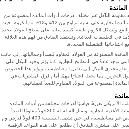
المائدة
د مقاومة التآكل عبر مختلف درجات أدوات المائدة المصنوعة من
الفولاذ المقاوم للصدأ. تحتوي معظم أدوات المائدة التجارية على نسبة تتراوح بين 12% و18% من الكروم، حيث
لبقع. ويُشكل الكروم طبقة أكسيد سلبية على سطح الفولاذ تتجدد
أمد في التطبيقات الغذائية. وتستفيد الفنادق من فهم هذه العلاقة
 احتياجاتها التشغيلية المحددة.
المائدة المصنوعة من الفولاذ المقاوم للصدأ وجمالياتها، إلى جانب
تي توجد عادةً في المطابخ التجارية. كما يؤثر وجود النيكل على
تفاع محتوى النيكل إلى تقليل المغناطيسية. ويؤثر هذا الخصوص
التخزين، مما يجعله اعتبارًا مهمًا أمام فرق المشتريات في
المائدة المصنوعة من الفولاذ المقاوم للصدأ لعملياتهم.
ب الأمريكي تعريفًا قياسيًا لدرجات مختلفة من أدوات المائدة
الفولاذية المقاومة للصدأ المستخدمة في خدمات الأغذية التجارية. وتمثل السلسلة 300 فولاً مقاومًا للصدأ
أوستنيتي يتمتع بمقاومة ممتازة للتآكل وخصائص غير مغناطيسية، في حين تشمل السلسلة 400 فولاً فيريتي وم-
تلفة. ينبغي على مشتري الفنادق أن يطلعوا على هذه القواعد الرقمية