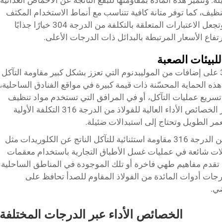
 وتتميز هذه المادة بمقاومتها للبقع الناتجة عن الأحماض الغذائية
تنظيف، كما توفر متانة كافية تتناسب مع أنماط الاستخدام المكثف
المنتشرة في مرافق تناول الطعام بالفنادق. وتجعل الاعتبارات المتعلقة بالتكلفة من الدرجة 304 خيارًا جذابًا
فاع الأسعار المرتبطة بالبدائل ذات الدرجات الأعلى.
يحتوي الفولاذ المقاوم للصدأ من الدرجة 316 على إضافات من الموليبدنوم التي تعزز بشكل كبير مقاومة التآكل
بالمواد القياسية من الدرجة 304. تُعد هذه الحماية المحسّنة ذات قيمة كبيرة في مواقع الفنادق الساحلية،
تسريع عمليات التآكل، أو في المرافق التي تستخدم مواد تنظيف
قوية قد تؤثر على الدرجات الأقل جودة. وتبرر الخصائص الأداء العالية للفولاذ من الدرجة 316 التكلفة الأولية
عمر الطويل وتحتاج إلى استبدالات ضئيلة.
يوفر محتوى الموليبدنوم في أدوات المائدة من الدرجة 316 مقاومة استثنائية للتآكل الناتج عن الكلوريدات مثل
لات شائعة في عمليات غسل الأطباق التجارية باستخدام معقمات
التي تقدم مفاهيم طهي فاخرة أو تلك الموجودة في المناطق الساحلية
جات أدوات المائدة من الفولاذ المقاوم للصدأ
تحافظ على
ضي.
الخصائص الأداء عبر الدرجات المختلفة