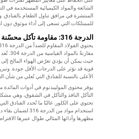
على الحفاظ على معايير المظهر لفترات طويلة.
الشائعة والمواد الكيميائية المستخدمة في ال
للممتلكات التي تسعى إلى أداء موثوق دون ارت
الدرجة 316: مقاومة تآكل محسّنة للبيئات الصعبة
مقارنةً 
حيث يمكن أن يؤدي تعرّض الهواء المالح إلى 
الأعلى بالنسبة للفنادق التي تُعلي من شأن ال
التآكل النافذ والتآكل في الشقوق، وهي مشك
تحتوي على الكلور. غالبًا ما تُحدد الفنادق 
استخدام مواد من الدرجة 316 لضمان بقاء
در
مظهرها وأدائها المثالي طوال عمرها الافترا