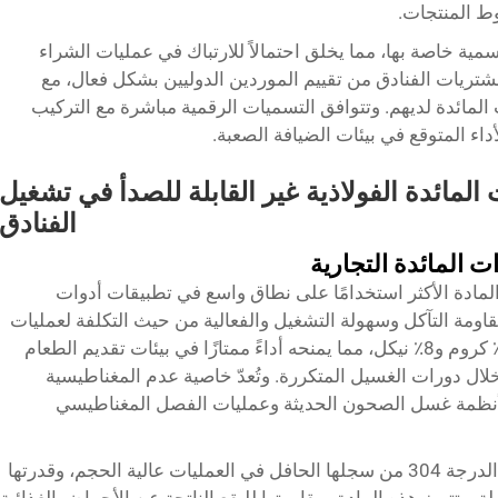
ط المنتجات.
لأوروبية نظام AISI بأساليب تسمية خاصة بها، مما يخلق احتمالاً للارتباك في عمليات الشراء
مشتريات الفنادق من تقييم الموردين الدوليين بشكل فعال، مع
مائدة لديهم. وتتوافق التسميات الرقمية مباشرة مع التركيب
اء المتوقع في بيئات الضيافة الصعبة.
المائدة الفولاذية غير القابلة للصدأ في تشغيل
الفنادق
ثل الفولاذ المقاوم للصدأ من الدرجة 304 المادة الأكثر استخدامًا على نطاق واسع في تطبيقات أدوات
ين مقاومة التآكل وسهولة التشغيل والفعالية من حيث التكلفة لعمليات
الفنادق. ويحتوي هذا النوع على ما يقارب 18٪ كروم و8٪ نيكل، مما يمنحه أداءً ممتازًا في بيئات تقديم الطعام
ل دورات الغسيل المتكررة. وتُعدّ خاصية عدم المغناطيسية
وم للصدأ من نوع 304 مناسبة لأنظمة غسل الصحون الحديثة وعمليات الفصل المغناطيسي
تستفيد الفنادق التي تختار أدوات المائدة من الدرجة 304 من سجلها الحافل في العمليات عالية الحجم، وقدرتها