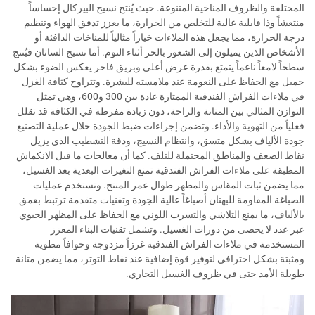
المختلفة والظروف المناخية المتنوعة. حيث يُنتج نسيج البيركال إحساساً
منتعشاً وذا قابلية عالية للتخلص من الحرارة، ما يعزز تدفق الهواء وتنظيم
درجة الحرارة، مما يجعل هذه الملاءات خياراً مثالياً للمناخات الدافئة أو
الأشخاص الذين يميلون إلى الشعور بالحر أثناء النوم. أما نسيج الساتان فيُنتج
سطحاً لامعاً ناعماً يتمتع بقدرة عرض أعلى وبريق فاخر يعكس الضوء بشكل
جميل مع الحفاظ على النعومة عند ملامسته للبشرة. وتتراوح كثافة الغزل
في ملاءات الفراش الفندقية الممتازة عادة بين 300 و600، وهي تمثل
التوازن المثالي بين المتانة والراحة، دون زيادة مفرطة في الكثافة قد تقلل
فعلياً من التهوية والأداء. وتضمن إجراءات ضبط الجودة خلال عملية التصنيع
جودة الألياف بشكل متسق، وانتظام النسيج، ودقة التشطيب الذي يزيل
نقاط الضعف والمناطق المحتملة للتلف. كما أن معالجات ما قبل الانكماش
المطبقة على ملاءات الفراش الفندقية تمنع التغيرات البعدية بعد الغسيل،
مما يضمن ثبات المقاس والمظهر طوال عمر المنتج. وتستخدم عمليات
الصباغة المقاومة للبهتان أصباغاً عالية الجودة وتقنيات متقدمة ترتبط بعمق
بالألياف، ما يمنع التلاشي والتسرب اللوني مع الحفاظ على المظهر الحيوي
عبر عدد لا يحصى من دورات الغسيل. وتشمل تقنيات البناء المعزز
المستخدمة في ملاءات الفراش الفندقية غرزاً مزدوجة وحوافاً مطوية
ومثبتة بشكل احترافي لتوفير قوة إضافية عند نقاط التوتر، مما يضمن متانة
طويلة الأمد حتى في ظروف الغسيل التجاري.