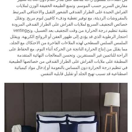
مفارش السرير حسب الموسم. وتمنع الطبيعة الخفيفة الوزن لملايات
الفراش الجيدة على الطراز الفندقي الشعور الثقيل والاختناقي المرتبط
بالمفروشات الرديئة، مع توفير تغطية ودفء كافيين لنوم مريح. وتقلل
خصائص التجفيف السريع لملايات الفراش على الطراز الفندقي المزودة
بتقنية تنظيم درجة الحرارة من وقت التجفيف بعد الغسيل، وتحventing
احتجاز الرطوبة الذي قد يؤدي إلى ظهور العفن أو الروائح الكريهة. ويقلل
الملمس السلس السطحي لهذه الملاءات الفاخرة من الاحتكاك مع الجلد،
مما يقلل من إنتاج الحرارة الناتجة عن الحركة أثناء النوم، مع الحفاظ على
الراحة للنائمين غير المستقرين. وتحسن المعالجات النهائية المتقدمة
المطبقة على ملايات الفراش على الطراز الفندقي من خصائصها الطبيعية
في تنظيم درجة الحرارة دون المساس بالنعومة أو إدخال مواد كيميائية
اصطناعية قد تسبب تهيج الجلد أو تقليل قابلية التنفس.