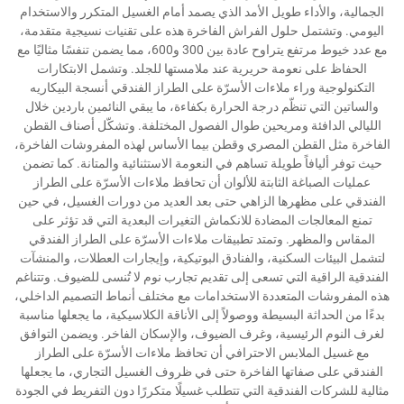
الجمالية، والأداء طويل الأمد الذي يصمد أمام الغسيل المتكرر والاستخدام
اليومي. وتشتمل حلول الفراش الفاخرة هذه على تقنيات نسيجية متقدمة،
مع عدد خيوط مرتفع يتراوح عادة بين 300 و600، مما يضمن تنفسًا مثاليًا مع
الحفاظ على نعومة حريرية عند ملامستها للجلد. وتشمل الابتكارات
التكنولوجية وراء ملاءات الأسرّة على الطراز الفندقي أنسجة البيكاريه
والساتين التي تنظّم درجة الحرارة بكفاءة، ما يبقي النائمين باردين خلال
الليالي الدافئة ومريحين طوال الفصول المختلفة. وتشكّل أصناف القطن
الفاخرة مثل القطن المصري وقطن بيما الأساس لهذه المفروشات الفاخرة،
حيث توفر أليافاً طويلة تساهم في النعومة الاستثنائية والمتانة. كما تضمن
عمليات الصباغة الثابتة للألوان أن تحافظ ملاءات الأسرّة على الطراز
الفندقي على مظهرها الزاهي حتى بعد العديد من دورات الغسيل، في حين
تمنع المعالجات المضادة للانكماش التغيرات البعدية التي قد تؤثر على
المقاس والمظهر. وتمتد تطبيقات ملاءات الأسرّة على الطراز الفندقي
لتشمل البيئات السكنية، والفنادق البوتيكية، وإيجارات العطلات، والمنشآت
الفندقية الراقية التي تسعى إلى تقديم تجارب نوم لا تُنسى للضيوف. وتتناغم
هذه المفروشات المتعددة الاستخدامات مع مختلف أنماط التصميم الداخلي،
بدءًا من الحداثة البسيطة ووصولاً إلى الأناقة الكلاسيكية، ما يجعلها مناسبة
لغرف النوم الرئيسية، وغرف الضيوف، والإسكان الفاخر. ويضمن التوافق
مع غسيل الملابس الاحترافي أن تحافظ ملاءات الأسرّة على الطراز
الفندقي على صفاتها الفاخرة حتى في ظروف الغسيل التجاري، ما يجعلها
مثالية للشركات الفندقية التي تتطلب غسيلًا متكررًا دون التفريط في الجودة