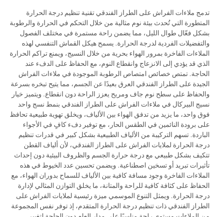
تدمج ملاءات الفراش على الطراز الفندقي تقنية تنظيم درجة الحرارة
المتطورة التي تُحدث بيئة نوم مثالية من خلال التحكم في الحرارة والرطوبة
بشكل فعّال طوال الليل، مما يضمن راحة مستمرة في مختلف الفصول
والتفضيلات الفردية لدرجة الحرارة. يسمح هيكل القماش التنفسي لهذه
الملاءات الفاخرة بمرور الهواء بحرية من خلال النسيج، ويمنع تراكم الحرارة
الذي قد يؤدي إلى الانزعاج وانقطاع النوم، مع الحفاظ على الدفء عند
الحاجة. تمتص خصائص امتصاص الرطوبة الموجودة في ملاءات الفراش
الجيدة على الطراز الفندقي العرق بعيدًا عن الجسم، مما يتيح تبخره بسرعة
والحفاظ على سطح نوم جاف ومريح يعزز الراحة دون انقطاع. ويتميز خيار
نسيج البيركال في ملاءات الفراش على الطراز الفندقي بنمط نسج واحد
فوق واحد، ما يزيد من تدفق الهواء بين الألياف، ويخلق تهوية طبيعية تحافظ
على برودة النائمين في الطقس الحار، مع توفير دفء كافٍ في الأجواء
الباردة. تسهم التركيبة من الألياف الطبيعية بشكل كبير في قدرات تنظيم
درجة الحرارة لملايات الفراش على الطراز الفندقي، لأن ألياف القطن
تتكيف بشكل طبيعي مع درجة حرارة الجسم والظروف البيئية دون إحداث
تأثيرات تبريد أو تسخين اصطناعية. ويضمن تحسين عدد الخيوط في هذه
الملاءات الفاخرة وجود مسافة كافية بين الألياف للسماح بدوران الهواء، مع
الحفاظ على كثافة كافية للراحة والمتانة، ما يخلق التوازن المثالي لإدارة
درجة الحرارة. ويمثل التنوع الموسمي ميزة رئيسية لملايات الفراش على
الطراز الفندقي ذات تنظيم درجة الحرارة المتقدم، إذ توفر نفس المجموعة
من الملاءات مستوى راحة مناسبًا على مدار العام دون الحاجة لتغيير