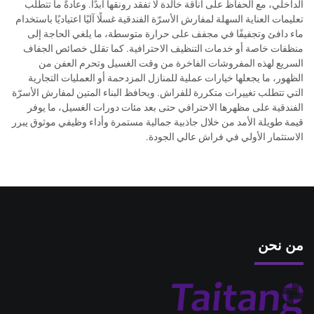
الداخلي، مع الحفاظ على أناقة خالدة لا تفقد رونقها أبدًا. وعادةً ما تتطلب
تعليمات العناية السهلة لمفارش الأسرّة الفندقية غسلًا آليًا اعتياديًا باستخدام
ماء دافئ وتجفيفًا في مجفف على حرارة متوسطة، ما يلغي الحاجة إلى
منظفات خاصة أو خدمات التنظيف الاحترافية. كما تقلل خصائص الجفاف
السريع لهذه المفروشات الفاخرة من وقت الغسيل وتحرم العفن من
الظهور، ما يجعلها خيارات عملية للمنازل المزدحمة أو العمليات التجارية
التي تتطلب تغييرات متكررة للفراش. ويحافظ البناء المتين لمفارش الأسرّة
الفندقية على مظهرها الاحترافي حتى بعد مئات دورات الغسيل، ما يوفر
قيمة طويلة الأمد من خلال جاذبية جمالية مستمرة وأداء وظيفي موثوق يبرر
الاستثمار الأولي في فراش عالي الجودة.
من نحن