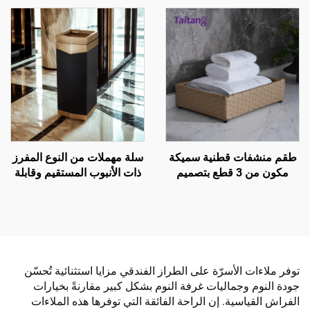
بتصميم بلاتيني بوزن 500
الضيوف في الفندق
غرام/م² و600 غرام/م²،
مناسبة للإقامة الفاخرة
طقم منشفات قطنية سميكة
سلة مهملات من النوع المفرز
مكون من 3 قطع بتصميم
ذات الأنبوب المستقيم وقابلة
حريري لامع - خاص بالفنادق
للتخصيص في بهو الفندق
توفر ملاءات الأسرّة على الطراز الفندقي مزايا استثنائية تُحسّن
جودة النوم وجماليات غرفة النوم بشكل كبير مقارنةً بخيارات
الفراش القياسية. إن الراحة الفائقة التي توفرها هذه الملاءات