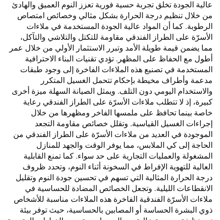
عالية الجودة تخلق تجربة حسية فورية تعزز النوم العميق والهادئ
من خلال تنظيم درجة الحرارة بشكل مثالي وخصائص امتصاص
الرطوبة. كما أن المواد عالية الجودة المستخدمة في ملاءات
الأسرّة على الطراز الفندقي مقاومة للتكتل والتلاشي والتآكل،
مما يضمن قيمة طويلة الأمد وتبرر الاستثمار الأولي من خلال عمر
أطول مع الحفاظ على المظهر. تؤدي تقنيات البناء الاحترافية
المستخدمة في تصنيع هذه الملاءات الفاخرة إلى وجود طبقات
مدعمة وأطراف مخيطة بإحكام تتحمل الغسيل المتكرر
والاستخدام اليومي دون التلف. ويمثل الصيانة السهلة ميزة أخرى
كبيرة، إذ لا تتطلب ملاءات الأسرّة على الطراز الفندقي رعاية
خاصة بينما تحافظ على ملمسها الفاخر ومظهرها من خلال
إجراءات الغسيل القياسية. وتقلل خصائص مقاومة التجعد
الموجودة في العديد من ملاءات الأسرّة على الطراز الفندقي من
الحاجة إلى كي الملابس، مما يوفر الوقت والجهد للمنازل
المشغولة والعمليات التجارية على حد سواء. كما تمنع القابلية
العالية للتهوية الإفراط في السخونة أثناء النوم، وتحدد ظروف
درجة الحرارة المثالية التي تسهم في تحسين جودة النوم وتقليل
الانقطاعات الليلية. وتجعل الخصائص المضادة للحساسية في
ملاءات الأسرّة الفندقية الفاخرة هذه الملاءات مناسبة للأشخاص
ذوي البشرة الحساسة أو المصابين بالحساسية، حيث توفر بيئة