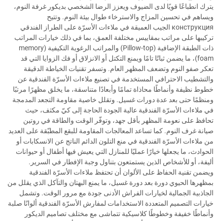
يترك انطباعًا قويًا لدى الضيوف ويعزز الرضا الشخصي بديكور غرفة النوم،
ويساهم في تحسين المزاج والاسترخاء طوال بيئة النوم. وتتيح
конструкция الجيب العميقة في ملاءات الأسرّة على الطراز الفندقي
تركيبها على مراتب بمقاييس مختلفة العمق، بما في ذلك خيارات المراتب
ذات الطبقة الإضافية (Pillow-top) والمراتب الرغوية التكيفية (memory
foam)، ما يضمن ثباتًا تامًا ويمنع التكتل أو الانزلاق أو فك الزوايا التي قد
تعكر صفو النوم وتضعف المظهر العام. وتسفر تقنيات الخياطة الدقيقة
والتشطيب الاحترافي المستخدمة في تصنيع ملاءات الأسرّة الفندقية عن
خطوط نظيفة وأنماطًا محاذاة تمامًا وأبعادًا متناسقة، ما يخلق مظهرًا مرتبًا
ومنظمًا حتى بعد عدة دورات غسيل. وتقلل خاصية مقاومة التجعد المدمجة
في ملاءات الأسرّة الفندقية عالية الجودة الحاجة إلى كيّ مكثف، حيث
تحافظ على نعومة المظهر بأقل جهد، وتوفّر الوقت والطاقة في روتين
صيانة غرف النوم. كما تساعد المعالجات المقاومة للبقع المطبّقة على العديد
من ملاءات الأسرّة الفندقية في منع التلون الدائم الناتج عن الانسكابات أو
الحوادث، ما يجعلها خيارًا عمليًا للمنازل التي يعيش فيها أطفال أو حيوانات
أليفة، أو للأشخاص الذين يستمتعون بتناول وجبة الإفطار في السرير.
ويضمن تقنية الحفاظ على الألوان أن تحتفظ ملاءات الأسرّة الفندقية
بمظهرها الحيوي دورة بعد دورة غسيل، ما يمنع البهتان والتآكل الذي يقلل من
الجاذبية الجمالية لخيارات الفراش الأدنى جودة مع مرور الوقت. وتشمل
خيارات التصميم المتعددة الاستخدامات لمفارش الأسرّة الفندقية ألوانًا صلبة
وأنماطًا خفيفة وخطوطًا كلاسيكية تتماشى مع مختلف تصاميم الديكور