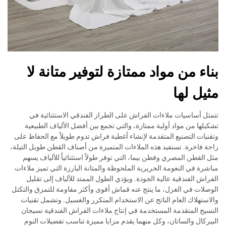
بناء من مواد ممتازة لتوفير متانة لا
مثيل لها
تتمثل أساسيات ملاءات الفراش على الطراز الفندقي الاستثنائية في
تشكيلها من مواد أولية ممتازة، والتي تجمع بين أفضل الألياف الطبيعية
وتقنيات التصنيع المتقدمة لإنشاء أغطية فراش تدوم طويلاً مع الحفاظ على
راحة فاخرة. تستفيد هذه الملاءات المتميزة من أصناف القطن طويل التيلة،
مثل القطن المصري وقطن بيما، التي توفر طولاً استثنائياً للألياف يسهم
مباشرة في النعومة الحريرية الملحوظة والمتانة البارزة التي تميز ملاءات
الفراش الفندقية عالية الجودة. ويؤدي الطول الممتد للألياف إلى تقليل
الوصلات في الغزل، ما ينتج عنه قماش أقوى وأكثر مقاومة للتمزق والتكتل
والاستهلاك العام الناتج عن الاستخدام المتكرر والغسيل. وتشمل تقنيات
النسيج المتقدمة المستخدمة في إنتاج ملاءات الفراش الفندقية نسيجان
البيركال والساتان، وكل منهما يقدم مزايا مميزة تناسب تفضيلات النوم