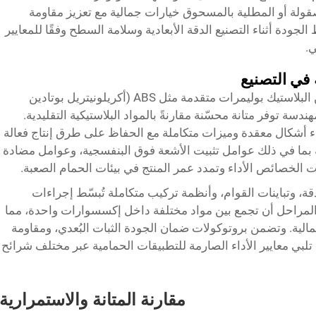
لة أو المطلية بالمسحوق خيارات جمالية مع تعزيز مقاومة
لجودة أثناء التصنيع الدقة الأبعادية وسلامة السطح وفقًا للمعايير
ي.
 في التصنيع
تستخدم أدوات الحمام الحديثة المصنوعة من البلاستيك بوليمرات متقدمة مثل ABS (أكريلونيتريل بوتادين
دسة توفر متانة محسّنة مقارنةً بالمواد البلاستيكية التقليدية.
ء أشكال معقدة وميزات متكاملة مع الحفاظ على طرق إنتاج فعالة
ة بما في ذلك عوامل تثبيت الأشعة فوق البنفسجية، وعوامل مضادة
الخصائص الأداء وتمدد عمر المنتج في بيئات الحمام الصعبة.
دقة، وتباينات القوام، وأنظمة تركيب متكاملة تُبسّط إجراءات
المراحل أن تجمع بين مواد مختلفة داخل إكسسوارات واحدة، مما
لية. وتضمن بروتوكولات ضمان الجودة الثبات البُعدي، ومقاومة
ي تلبي معايير الأداء الصارمة للتطبيقات الحمامية عبر مختلف شرائح
مقارنة المتانة والاستمرارية