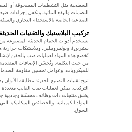
السطحية مثل التشطيبات المسحوقة أو المصقو
البصمات والبقع المائية. وتكفل إجراءات ضبط ا
الصناعية الخاصة بالاستخدام التجاري والسكن
تركيب البلاستيك والتقنيات الحديثة
ستيرين)، وبوليبروبيلين، وبلاستيكات حرارية مهن
تُخضع هذه المواد لعمليات صب بالحقن لإنشا
من حيث التكلفة. وتُحسّن الإضافات المتقدم
للميكروبات، وعوامل تحسين مقاومة الصدمات 
تتيح تقنيات التصنيع الحديثة مطابقة الألوان ب
التركيب. يمكن لعمليات صب القالب متعددة 
يخلق منتجات ذات وظائف محسّنة وجاذبية جما
المواد الكيميائية، والخصائص الميكانيكية الت
السوق.