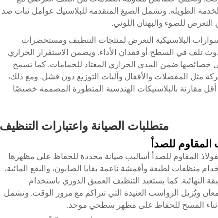
دمة الطويلة. وتشمل الصيغ المتقدمة للبلاستيك عوامل ثبات ضد
 التعرض للضوء والبهتان اللوني.
سسوارات البلاستيكية التعرض لمنتجات التنظيف ومستحضرات
دوث تلف في السطح أو فقدان الأداء. ويضمن الاستقرار الحراري
على خصائصها ضمن المدى الحراري المعتاد للحمامات. كما تسمح
حركة مثل المفصلات والأقفال وآليات التوزيع دون فشل. ومع ذلك،
ة أقل مقارنة بالبلاستيكات الهندسية المتطورة المصممة خصيصًا
متطلبات الصيانة واعتبارات التنظيف
 المقاوم للصدأ
لاذ المقاوم للصدأ أساليب صيانة محددة للحفاظ على مظهرها
دام منظفات لطيفة وأقمشة ناعمة بقايا الصابون، والبقع المائية،
 النهائية. كما يستعيد التنظيف العميق الدوري باستخدام
ان ويُزيل الرواسب العنيدة التي تتراكم مع مرور الوقت. وتشمل
ب أثناء المسح للحفاظ على مظهر سطحي موحد.