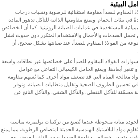
مل البيئية
 المقاوم للصدأ مقاومة استثنائية للرطوبة وتقلبات درجات
ةً في بيئات الحمام. ويمنع مقاومتها الذاتية للتآكل تدهور المادة
لكيميائية المستخدمة في عمليات الصيانة الروتينية. كما أن الخصائص
من تحمل الصدمات والأحمال والاستخدام المتكرر دون حدوث فشل
وعة من الفولاذ المقاوم للصدأ، عند صيانتها بشكل صحيح، أن
وارات الفولاذ المقاوم للصدأ على خصائصها عبر نطاقات واسعة
تغير أبعادها. ويمنع الخامل الكيميائي التفاعل مع عوامل
د معالجة المياه التي قد تضعف مواد أخرى. كما يُسهم مقاومة
ية في تحسين الظروف الصحية وتقليل متطلبات الصيانة. وتوفر
ة محسّنة للتآكل النقطي، والتآكل الشقي، والتآكل الناتج عن
لجودة متانة ملحوظة عندما تُصنع من تركيبات بوليمرية مناسبة
اوم مواد البلاستيك الهندسية الحديثة امتصاص الرطوبة، مما يمنع
 الوقت. وتحمي خصائص مقاومة الصدمات من التلف العرضي مع