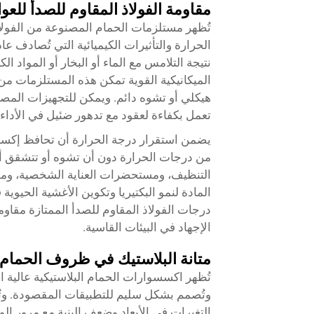
مقاومة الفولاذ المقاوم للصدأ للعوا
تُظهر مستلزمات الحمام المصنوعة من الفولاذ
الحرارة والتأثيرات الكيميائية التي تُصادف عاد
نتيجة التلامس مع الماء أو البخار أو المواد ا
الميكانيكية القوية تمكن هذه المستلزمات 
هيكلي أو تشوه دائم. ويمكن للتجهيزات المصن
تعمل بكفاءة لعقود مع تدهور ضئيل في الأداء.
يضمن استقرار درجة الحرارة أن تحافظ إكسس
من درجات الحرارة دون أن تشوه أو تتشقق أو ت
التنظيف، ومستحضرات العناية الشخصية، وموا
المادة لنمو البكتيريا وتكوين الأغشية الحيو
درجات الفولاذ المقاوم للصدأ الممتازة مقاوم
الإجهاد في البيئات القاسية.
متانة البلاستيك في ظروف الحمام
تُظهر اكسسوارات الحمام البلاستيكية عالية ا
وتُصمم بشكل سليم للتطبيقات المقصودة. وتُق
التغيرات في الأبعاد وضعف البنية مع مرور