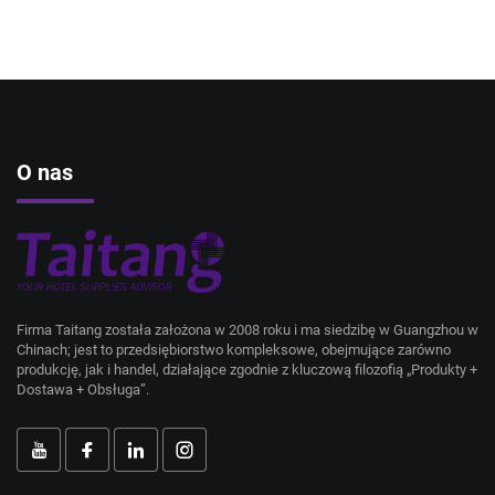
O nas
Firma Taitang została założona w 2008 roku i ma siedzibę w Guangzhou w
Chinach; jest to przedsiębiorstwo kompleksowe, obejmujące zarówno
produkcję, jak i handel, działające zgodnie z kluczową filozofią „Produkty +
Dostawa + Obsługa”.