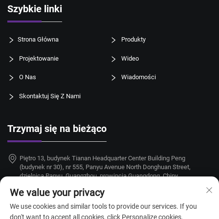
Szybkie linki
Strona Główna
Produkty
Projektowanie
Wideo
O Nas
Wiadomości
Skontaktuj Się Z Nami
Trzymaj się na bieżąco
Piętro 13, budynek Tianan Headquarter Center Building Peng
(budynek nr 30), nr 555, Panyu Avenue North Donghuan Street,
dzielnica Panyu, Guangzhou, prowincja Guangdong, Chiny
We value your privacy
+86-18924068214
We use cookies and similar tools to provide our services. If you
[email protected]
don't want to accept all cookies, click Personalize cookies.