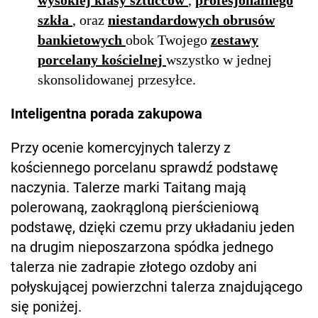
wysokiej klasy sztućców
,
profesjonalnego
szkła
, oraz
niestandardowych obrusów
bankietowych
obok Twojego
zestawy
porcelany kościelnej
wszystko w jednej
skonsolidowanej przesyłce.
Inteligentna porada zakupowa
Przy ocenie komercyjnych talerzy z
kościennego porcelanu sprawdź podstawę
naczynia. Talerze marki Taitang mają
polerowaną, zaokrągloną pierścieniową
podstawę, dzięki czemu przy układaniu jeden
na drugim nieposzarzona spódka jednego
talerza nie zadrapie złotego ozdoby ani
połyskującej powierzchni talerza znajdującego
się poniżej.