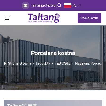
PL
[email protected]
Uzyskaj ofertę
Porcelana kostna
Strona Główna
>
Produkty
>
F&B OS&E
>
Naczynia Porcelanowe / Ceramiczne