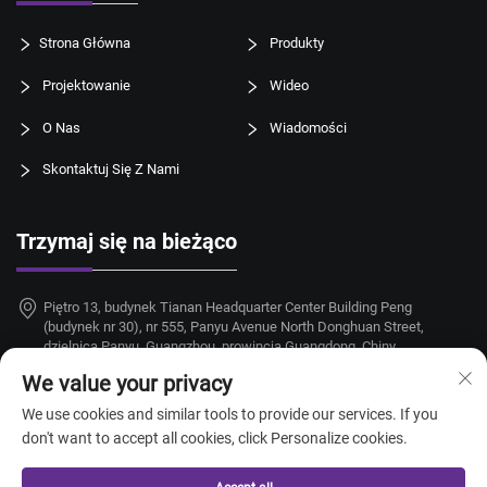
Strona Główna
Produkty
Projektowanie
Wideo
O Nas
Wiadomości
Skontaktuj Się Z Nami
Trzymaj się na bieżąco
Piętro 13, budynek Tianan Headquarter Center Building Peng
(budynek nr 30), nr 555, Panyu Avenue North Donghuan Street,
dzielnica Panyu, Guangzhou, prowincja Guangdong, Chiny
We value your privacy
+86-18924068214
We use cookies and similar tools to provide our services. If you
[email protected]
don't want to accept all cookies, click Personalize cookies.