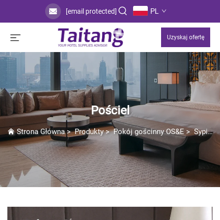
PL
[email protected]
Uzyskaj ofertę
Pościel
Strona Główna
>
Produkty
>
Pokój gościnny OS&E
>
Sypialnia