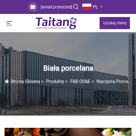
PL
[email protected]
Uzyskaj ofertę
Biała porcelana
Strona Główna
>
Produkty
>
F&B OS&E
>
Naczynia Porcelanowe / Ceramiczne