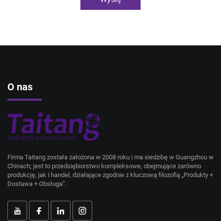
O nas
Firma Taitang została założona w 2008 roku i ma siedzibę w Guangzhou w
Chinach; jest to przedsiębiorstwo kompleksowe, obejmujące zarówno
produkcję, jak i handel, działające zgodnie z kluczową filozofią „Produkty +
Dostawa + Obsługa”.