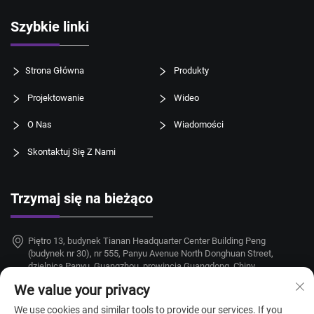
Szybkie linki
Strona Główna
Produkty
Projektowanie
Wideo
O Nas
Wiadomości
Skontaktuj Się Z Nami
Trzymaj się na bieżąco
Piętro 13, budynek Tianan Headquarter Center Building Peng
(budynek nr 30), nr 555, Panyu Avenue North Donghuan Street,
dzielnica Panyu, Guangzhou, prowincja Guangdong, Chiny
We value your privacy
+86-18924068214
We use cookies and similar tools to provide our services. If you