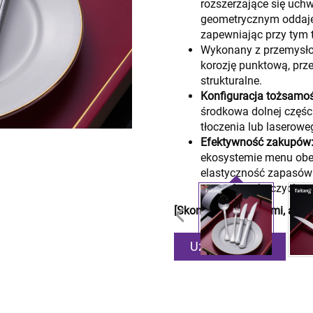
rozszerzające się uch
geometrycznym oddaje
zapewniając przy tym 
Wykonany z przemysło
korozję punktową, prz
strukturalne.
Konfiguracja tożsamoś
środkowa dolnej częśc
tłoczenia lub laserow
Efektywność zakupów
ekosystemie menu obe
elastyczność zapasów 
zapasów roboczych.
[Skontaktuj się z nami, aby
Uzyskaj ofertę