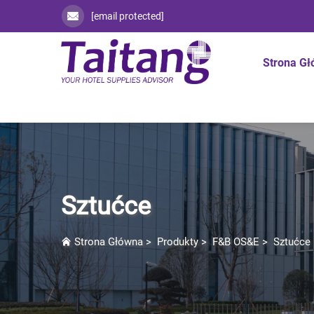
[email protected]
Strona G
Sztućce
Strona Główna
>
Produkty
>
F&B OS&E
>
Sztućce