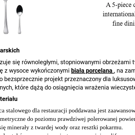
larskich
uje się równoległymi, stopniowanymi obrzeżami t
e się z wysoce wykończonymi
biała porcelana
, na za
To bezsprzecznie projekt przeznaczony dla luksusow
lnych, które dążą do osiągnięcia wrażenia wieczyste
eriału
ćca stalowego dla restauracji poddawana jest zaawans
metryczne do poziomu prawdziwej polerowanej powierz
ię minerały z twardej wody oraz resztki pokarmu.