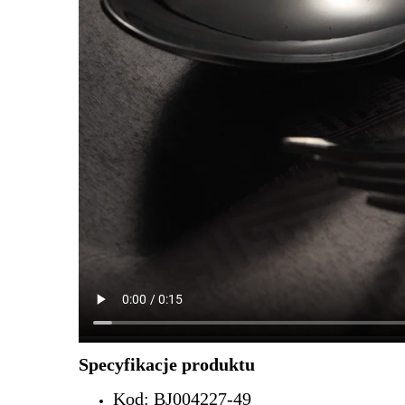
Specyfikacje produktu
Kod: BJ004227-49