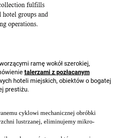
worzącymi ramę wokół szerokiej,
mówienie
talerzami z pozłacanym
ych hoteli miejskich, obiektów o bogatej
j prestiżu.
owanemu cyklowi mechanicznej obróbki
chni lustrzanej, eliminujemy mikro-