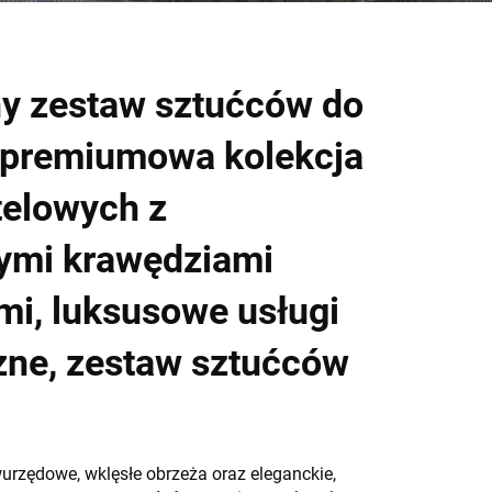
y zestaw sztućców do
– premiumowa kolekcja
telowych z
ymi krawędziami
i, luksusowe usługi
zne, zestaw sztućców
urzędowe, wklęsłe obrzeża oraz eleganckie,