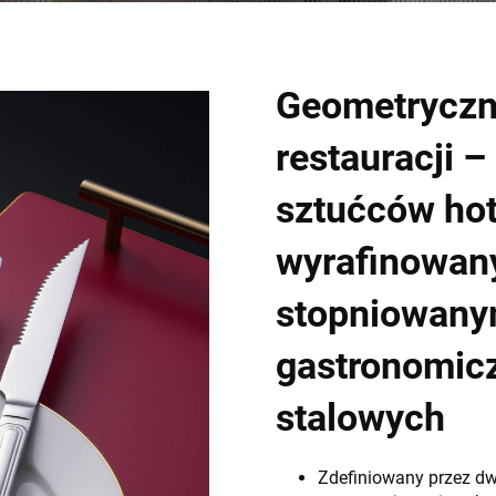
Geometryczn
restauracji 
sztućców ho
wyrafinowan
stopniowanym
gastronomic
stalowych
Zdefiniowany przez dw