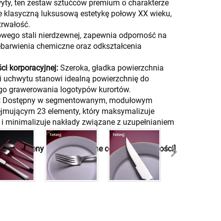
wyty, ten zestaw sztućców premium o charakterze
 klasyczną luksusową estetykę połowy XX wieku,
trwałość.
wego stali nierdzewnej, zapewnia odporność na
ebarwienia chemiczne oraz odkształcenia
ci korporacyjnej:
Szeroka, gładka powierzchnia
i uchwytu stanowi idealną powierzchnię do
ego grawerowania logotypów kurortów.
:
Dostępny w segmentowanym, modułowym
jmującym 23 elementy, który maksymalizuje
i minimalizuje nakłady związane z uzupełnianiem
 uzyskać ceny hurtowe zależne od zakupionej ilości]