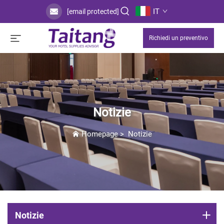
IT
[email protected]
Richiedi un preventivo
Notizie
Homepage
>
Notizie
Notizie