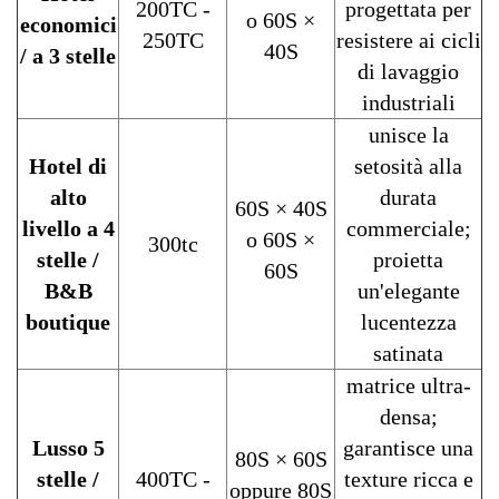
200TC -
progettata per
o 60S ×
economici
250TC
resistere ai cicli
40S
/ a 3 stelle
di lavaggio
industriali
unisce la
Hotel di
setosità alla
alto
durata
60S × 40S
livello a 4
commerciale;
o 60S ×
300tc
stelle /
proietta
60S
B&B
un'elegante
boutique
lucentezza
satinata
matrice ultra-
densa;
Lusso 5
garantisce una
80S × 60S
stelle /
400TC -
texture ricca e
oppure 80S