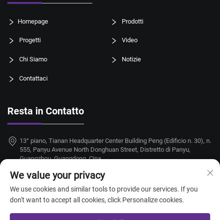
Homepage
Prodotti
Progetti
Video
Chi Siamo
Notizie
Contattaci
Resta in Contatto
13° piano, Tianan Headquarter Center Building Peng (Edificio n. 30), n.
555, Panyu Avenue North Donghuan Street, Distretto di Panyu,
Guangzhou, Guangdong, Cina
We value your privacy
+86-18924068214
We use cookies and similar tools to provide our services. If you
[email protected]
don't want to accept all cookies, click Personalize cookies.