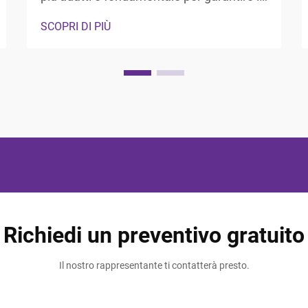
soddisfazione degli ospiti e l'efficienza
SCOPRI DI PIÙ
operativa nel settore dell'ospitalità. I
responsabili hotel e i professionisti degli
approvvigionamenti devono fare i conti
con la necessità di bilanciare durata,
estetica, ...
Richiedi un preventivo gratuito
Il nostro rappresentante ti contatterà presto.