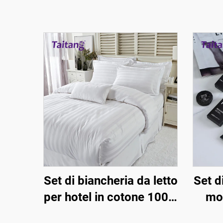
Set di biancheria da letto
Set d
per hotel in cotone 100%
mon
jacquard con righe di