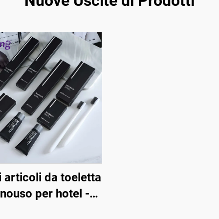
Nuove Uscite di Prodotti
i articoli da toeletta
ouso per hotel -
Confezione