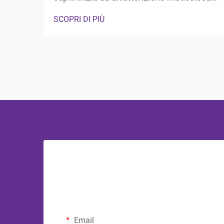
ai dettagli, in particolare negli spazi più
SCOPRI DI PIÙ
privati, dove gli ospiti si aspettano
comfort e lusso. Il bagno rappresenta
un'area di rifugio in cui i visitatori possono
rinfrescarsi e rigenerarsi, rendendo...
Email