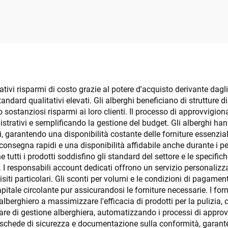
onalizzata con logo
su scatola nera
cativi risparmi di costo grazie al potere d'acquisto derivante dag
ndard qualitativi elevati. Gli alberghi beneficiano di strutture di
 sostanziosi risparmi ai loro clienti. Il processo di approvvigio
nistrativi e semplificando la gestione del budget. Gli alberghi h
, garantendo una disponibilità costante delle forniture essenziali
onsegna rapidi e una disponibilità affidabile anche durante i p
utti i prodotti soddisfino gli standard del settore e le specifiche
e. I responsabili account dedicati offrono un servizio personali
ti particolari. Gli sconti per volumi e le condizioni di pagamento
apitale circolante pur assicurandosi le forniture necessarie. I fo
alberghiero a massimizzare l'efficacia di prodotti per la pulizia, 
are di gestione alberghiera, automatizzando i processi di approv
, schede di sicurezza e documentazione sulla conformità, garanten