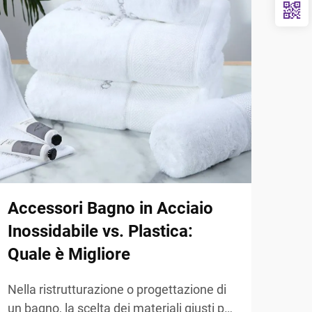
Accessori Bagno in Acciaio
Qua
Inossidabile vs. Plastica:
ino
Quale è Migliore
sap
Nella ristrutturazione o progettazione di
Comp
un bagno, la scelta dei materiali giusti per
inos