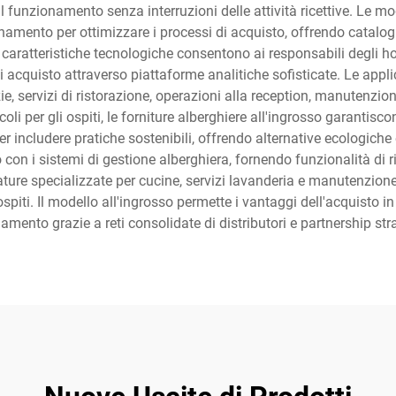
 il funzionamento senza interruzioni delle attività ricettive. Le m
amento per ottimizzare i processi di acquisto, offrendo cataloghi
caratteristiche tecnologiche consentono ai responsabili degli hot
 acquisto attraverso piattaforme analitiche sofisticate. Le applica
zie, servizi di ristorazione, operazioni alla reception, manutenzion
ticoli per gli ospiti, le forniture alberghiere all'ingrosso garanti
 per includere pratiche sostenibili, offrendo alternative ecologic
o con i sistemi di gestione alberghiera, fornendo funzionalità di
ature specializzate per cucine, servizi lavanderia e manutenzione
piti. Il modello all'ingrosso permette i vantaggi dell'acquisto i
amento grazie a reti consolidate di distributori e partnership str