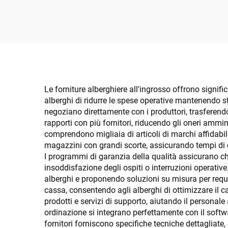
raso da 3 cm
pers
Le forniture alberghiere all'ingrosso offrono signifi
alberghi di ridurre le spese operative mantenendo sta
negoziano direttamente con i produttori, trasferendo
rapporti con più fornitori, riducendo gli oneri ammi
comprendono migliaia di articoli di marchi affidabili
magazzini con grandi scorte, assicurando tempi di c
I programmi di garanzia della qualità assicurano che t
insoddisfazione degli ospiti o interruzioni operativ
alberghi e proponendo soluzioni su misura per requisi
cassa, consentendo agli alberghi di ottimizzare il c
prodotti e servizi di supporto, aiutando il personale 
ordinazione si integrano perfettamente con il softw
fornitori forniscono specifiche tecniche dettagliate