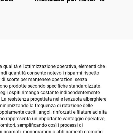
 con
Confezione
personalizzata con logo
su scatola nera
la qualità e l'ottimizzazione operativa, elementi che
randi quantità consente notevoli risparmi rispetto
ti di scorte per mantenere operazioni senza
so sono prodotte secondo specifiche standardizzate
a degli ospiti rimanga costante indipendentemente
. La resistenza progettata nelle lenzuola alberghiere
e minimizzando la frequenza di rotazione delle
oppiamente cuciti, angoli rinforzati e filature ad alta
empo rappresenta un importante vantaggio operativo,
ornitori, semplificando così i processi di
ghi ricamati, monogrammi o abbinamenti cromatici