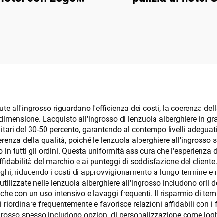
ersonalizzato -
Secchio singolo
umabili per Camera
strizzatore
d'Hotel
ute all'ingrosso riguardano l'efficienza dei costi, la coerenza del
i dimensione. L'acquisto all'ingrosso di lenzuola alberghiere in g
unitari del 30-50 percento, garantendo al contempo livelli adegua
coerenza della qualità, poiché le lenzuola alberghiere all'ingros
o in tutti gli ordini. Questa uniformità assicura che l'esperienz
fidabilità del marchio e ai punteggi di soddisfazione del cliente
 lunghi, riducendo i costi di approvvigionamento a lungo termine 
utilizzate nelle lenzuola alberghiere all'ingrosso includono orli d
nche con un uso intensivo e lavaggi frequenti. Il risparmio di t
 riordinare frequentemente e favorisce relazioni affidabili con i f
ngrosso spesso includono opzioni di personalizzazione come lo