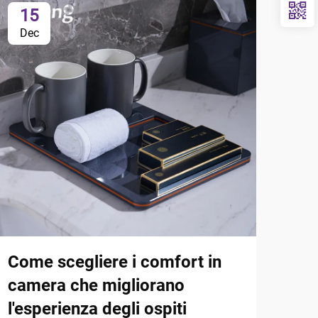
15
1
Dec
Ja
Come scegliere i comfort in
Cos
camera che migliorano
ban
l'esperienza degli ospiti
int