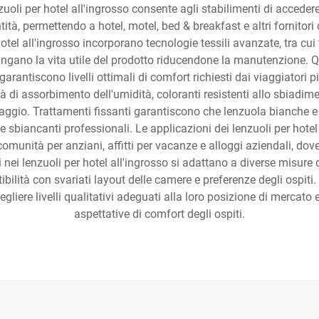
zuoli per hotel all'ingrosso consente agli stabilimenti di accede
tità, permettendo a hotel, motel, bed & breakfast e altri fornitori
 hotel all'ingrosso incorporano tecnologie tessili avanzate, tra cu
olungano la vita utile del prodotto riducendone la manutenzione. 
e garantiscono livelli ottimali di comfort richiesti dai viaggiatori 
tà di assorbimento dell'umidità, coloranti resistenti allo sbiadim
lavaggio. Trattamenti fissanti garantiscono che lenzuola bianch
 sbiancanti professionali. Le applicazioni dei lenzuoli per hotel 
, comunità per anziani, affitti per vacanze e alloggi aziendali, dov
 nei lenzuoli per hotel all'ingrosso si adattano a diverse misure 
bilità con svariati layout delle camere e preferenze degli ospiti. 
egliere livelli qualitativi adeguati alla loro posizione di mercat
aspettative di comfort degli ospiti.