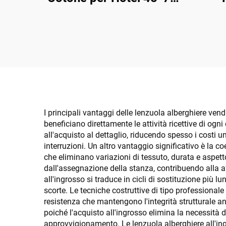
cm, 1200 g, Morbido, in
P
Cotone Seta al 100% -
Cons
Articoli da Camera per
Ospiti
I principali vantaggi delle lenzuola alberghiere vend
beneficiano direttamente le attività ricettive di ogn
all'acquisto al dettaglio, riducendo spesso i costi 
interruzioni. Un altro vantaggio significativo è la 
che eliminano variazioni di tessuto, durata e aspett
dall'assegnazione della stanza, contribuendo alla af
all'ingrosso si traduce in cicli di sostituzione più
scorte. Le tecniche costruttive di tipo professionale 
resistenza che mantengono l'integrità strutturale a
poiché l'acquisto all'ingrosso elimina la necessità di
approvvigionamento. Le lenzuola alberghiere all'i