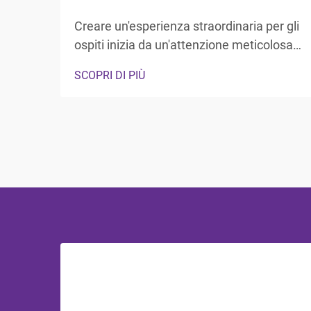
Creare un'esperienza straordinaria per gli
ospiti inizia da un'attenzione meticolosa
ai dettagli, in particolare negli spazi più
SCOPRI DI PIÙ
privati, dove gli ospiti si aspettano
comfort e lusso. Il bagno rappresenta
un'area di rifugio in cui i visitatori possono
rinfrescarsi e rigenerarsi, rendendo...