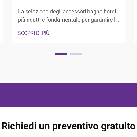
La selezione degli accessori bagno hotel
più adatti è fondamentale per garantire la
soddisfazione degli ospiti e l'efficienza
SCOPRI DI PIÙ
operativa nel settore dell'ospitalità. I
responsabili hotel e i professionisti degli
approvvigionamenti devono fare i conti
con la necessità di bilanciare durata,
estetica, ...
Richiedi un preventivo gratuito