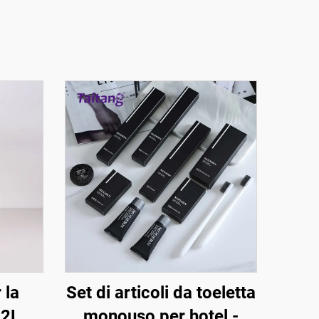
 la
Set di articoli da toeletta
32L
monouso per hotel -