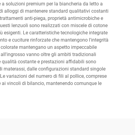
re a soluzioni premium per la biancheria da letto a
 di alloggi di mantenere standard qualitativi costanti
i trattamenti anti-piega, proprietà antimicrobiche e
Questi lenzuoli sono realizzati con miscele di cotone
più esigenti. Le caratteristiche tecnologiche integrate
ento e cuciture rinforzate che mantengono l'integrità
e e colorate mantengano un aspetto impeccabile
all'ingrosso vanno oltre gli ambiti tradizionali
e qualità costante e prestazioni affidabili sono
di materassi, dalle configurazioni standard singole
Le variazioni del numero di fili al pollice, comprese
o e ai vincoli di bilancio, mantenendo comunque le