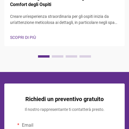
Comfort degli Ospiti
Creare un'esperienza straordinaria per gli ospiti inizia da
un'attenzione meticolosa ai dettagli, in particolare negli spazi
più privati, dove gli ospiti si aspettano comfort e lusso. Il
bagno rappresenta un'area di rifugio in cui i visitatori
SCOPRI DI PIÙ
possono rinfrescarsi e rigenerarsi, rendendo...
Richiedi un preventivo gratuito
Il nostro rappresentante ti contatterà presto.
Email