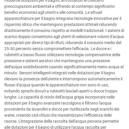
moderne dotazioni per il bagno, affrontando le crescenti
preoccupazioni ambientali e offrendo al contempo significativi
benefici economici agli utenti e alle comunità. Le attuali
apparecchiature per il bagno integrano tecnologie innovative per il
risparmio idrico che mantengono prestazioni ottimali riducendo
drasticamente il consumo rispetto ai modelli tradizionali. I sistemi di
scarico doppio consentono agli utenti di selezionare volumi d'acqua
appropriati per diversi tipi di rifiuti, riducendo il consumo medio del
25-30 percento senza compromettere l'efficacia. Le docce e i
rubinetti a basso flusso utilizzano tecnologia compensatrice della
pressione e sistemi aeratori che mantengono una pressione
dell'acqua soddisfacente usando significativamente meno acqua al
minuto. Sensori intelligenti integrati nelle dotazioni per il bagno
rilevano la presenza dell'utente e interrompono automaticamente il
flusso d'acqua quando le apparecchiature non sono in uso,
evitando sprechi dovuti a rubinetti lasciati aperti o docce troppo
lunghe. Le capacità di riciclo dell'acqua grigia incorporate nelle
dotazioni per il bagno avanzate raccolgono e filtrano l'acqua
proveniente da lavandini e docce per riutilizzarla negli scarichi dei
water, creando cicli chiusi che massimizzano l'efficienza delle
risorse. L'integrazione della raccolta dell'acqua piovana permette
alle dotazioni per il bagno di utilizzare l'acqua raccolta per