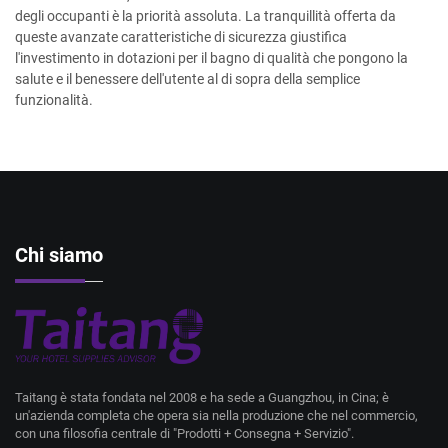
degli occupanti è la priorità assoluta. La tranquillità offerta da
queste avanzate caratteristiche di sicurezza giustifica
l'investimento in dotazioni per il bagno di qualità che pongono la
salute e il benessere dell'utente al di sopra della semplice
funzionalità.
Chi siamo
Taitang è stata fondata nel 2008 e ha sede a Guangzhou, in Cina; è
un'azienda completa che opera sia nella produzione che nel commercio,
con una filosofia centrale di "Prodotti + Consegna + Servizio".