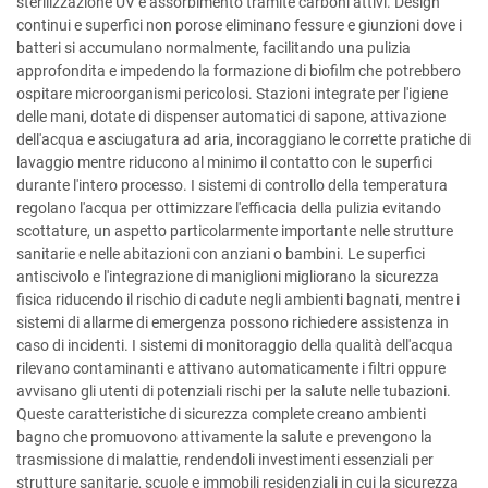
sterilizzazione UV e assorbimento tramite carboni attivi. Design
continui e superfici non porose eliminano fessure e giunzioni dove i
batteri si accumulano normalmente, facilitando una pulizia
approfondita e impedendo la formazione di biofilm che potrebbero
ospitare microorganismi pericolosi. Stazioni integrate per l'igiene
delle mani, dotate di dispenser automatici di sapone, attivazione
dell'acqua e asciugatura ad aria, incoraggiano le corrette pratiche di
lavaggio mentre riducono al minimo il contatto con le superfici
durante l'intero processo. I sistemi di controllo della temperatura
regolano l'acqua per ottimizzare l'efficacia della pulizia evitando
scottature, un aspetto particolarmente importante nelle strutture
sanitarie e nelle abitazioni con anziani o bambini. Le superfici
antiscivolo e l'integrazione di maniglioni migliorano la sicurezza
fisica riducendo il rischio di cadute negli ambienti bagnati, mentre i
sistemi di allarme di emergenza possono richiedere assistenza in
caso di incidenti. I sistemi di monitoraggio della qualità dell'acqua
rilevano contaminanti e attivano automaticamente i filtri oppure
avvisano gli utenti di potenziali rischi per la salute nelle tubazioni.
Queste caratteristiche di sicurezza complete creano ambienti
bagno che promuovono attivamente la salute e prevengono la
trasmissione di malattie, rendendoli investimenti essenziali per
strutture sanitarie, scuole e immobili residenziali in cui la sicurezza