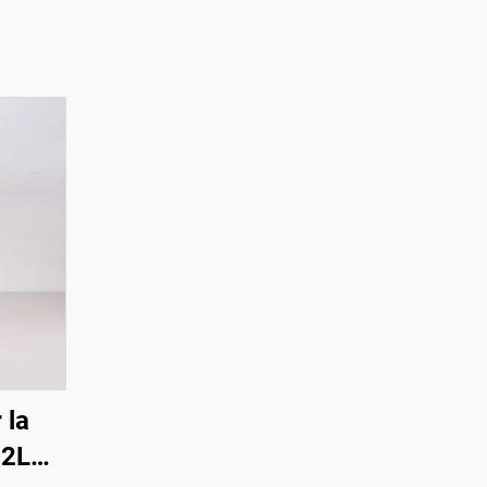
 la
32L