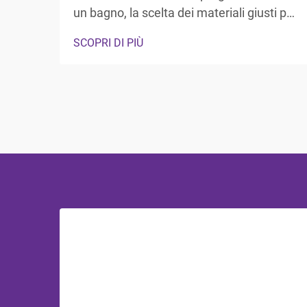
un bagno, la scelta dei materiali giusti per
sanitari e accessori riveste un ruolo
SCOPRI DI PIÙ
fondamentale sia per la funzionalità che
per l'estetica. Il dibattito tra accessori
bagno in acciaio inossidabile e in plastica
continua a influenzare...