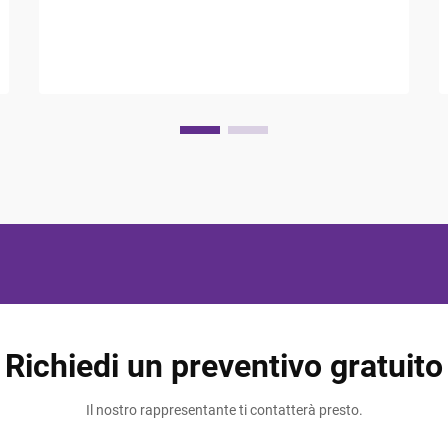
la soddisfazione degli ospiti e i punteggi
delle recensioni. La scelta degli accessori
giusti per il bagno dell'hotel rappresenta...
Richiedi un preventivo gratuito
Il nostro rappresentante ti contatterà presto.