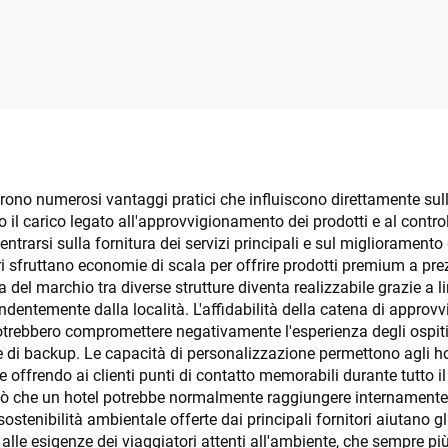
n Stampati a Righe
Secchio singolo
io Marrone Bianco
strizzatore
 offrono numerosi vantaggi pratici che influiscono direttamente sull
o il carico legato all'approvvigionamento dei prodotti e al control
ntrarsi sulla fornitura dei servizi principali e sul miglioramento d
 sfruttano economie di scala per offrire prodotti premium a prezzi
 del marchio tra diverse strutture diventa realizzabile grazie a
dentemente dalla località. L'affidabilità della catena di approv
otrebbero compromettere negativamente l'esperienza degli ospiti; 
one di backup. Le capacità di personalizzazione permettono agli ho
 offrendo ai clienti punti di contatto memorabili durante tutto i
ciò che un hotel potrebbe normalmente raggiungere internamente, 
ostenibilità ambientale offerte dai principali fornitori aiutano gli
lle esigenze dei viaggiatori attenti all'ambiente, che sempre pi