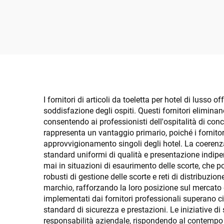
Hotel, 300 Filo, Misura
Desig
Queen - Articoli da
Grig
Camera per Ospiti
I fornitori di articoli da toeletta per hotel di lusso
soddisfazione degli ospiti. Questi fornitori eliminan
consentendo ai professionisti dell'ospitalità di conce
rappresenta un vantaggio primario, poiché i fornitori
approvvigionamento singoli degli hotel. La coerenza
standard uniformi di qualità e presentazione indipen
mai in situazioni di esaurimento delle scorte, che p
robusti di gestione delle scorte e reti di distribuzi
marchio, rafforzando la loro posizione sul mercato e
implementati dai fornitori professionali superano 
standard di sicurezza e prestazioni. Le iniziative di s
responsabilità aziendale, rispondendo al contempo a