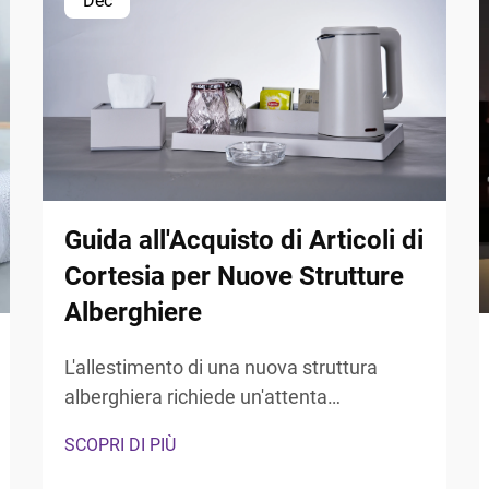
Dec
Guida all'Acquisto di Articoli di
Cortesia per Nuove Strutture
Alberghiere
L'allestimento di una nuova struttura
alberghiera richiede un'attenta
valutazione di ogni punto di contatto con
SCOPRI DI PIÙ
l'ospite, in particolare l'esperienza del
bagno, che influenza significativamente