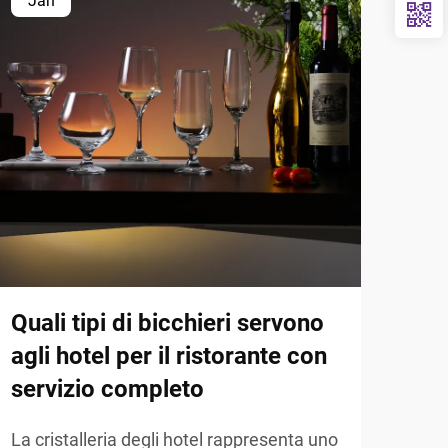
Jan
Ja
Quali tipi di bicchieri servono
Cos
agli hotel per il ristorante con
ban
servizio completo
int
La cristalleria degli hotel rappresenta uno
Le s