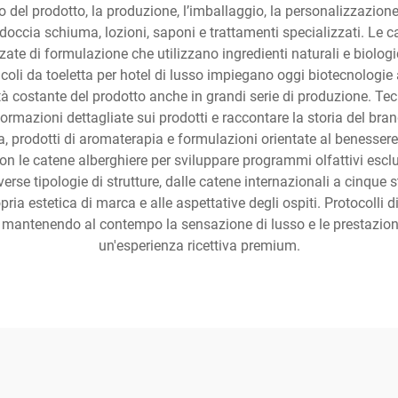
 del prodotto, la produzione, l’imballaggio, la personalizzazione
doccia schiuma, lozioni, saponi e trattamenti specializzati. Le c
te di formulazione che utilizzano ingredienti naturali e biologici
ticoli da toeletta per hotel di lusso impiegano oggi biotecnologie al
tà costante del prodotto anche in grandi serie di produzione. T
formazioni dettagliate sui prodotti e raccontare la storia del bra
a, prodotti di aromaterapia e formulazioni orientate al benessere
on le catene alberghiere per sviluppare programmi olfattivi escl
verse tipologie di strutture, dalle catene internazionali a cinque s
ria estetica di marca e alle aspettative degli ospiti. Protocolli 
a, mantenendo al contempo la sensazione di lusso e le prestazioni
un'esperienza ricettiva premium.