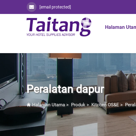
[email protected]
Halaman Uta
Peralatan dapur
Halaman Utama
>
Produk
>
Kitchen OS&E
>
Peral