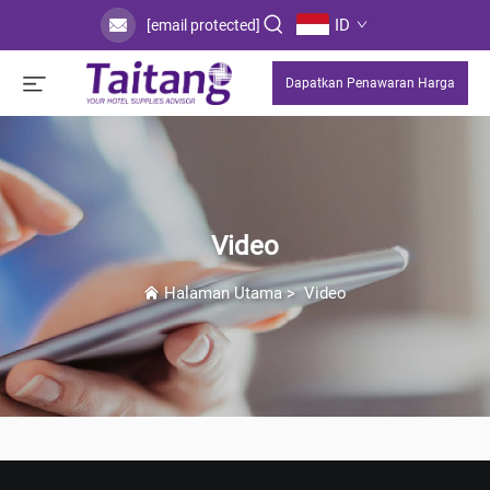
ID
[email protected]
Dapatkan Penawaran Harga
Video
Halaman Utama
>
Video