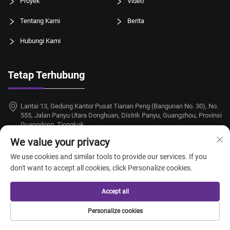
Proyek
Video
Tentang Kami
Berita
Hubungi Kami
Tetap Terhubung
Lantai 13, Gedung Kantor Pusat Tianan Peng (Bangunan No. 30), No.
555, Jalan Panyu Utara Donghuan, Distrik Panyu, Guangzhou, Provinsi
Guangdong, Tiongkok
We value your privacy
+86-18924068214
We use cookies and similar tools to provide our services. If you
[email protected]
don't want to accept all cookies, click Personalize cookies.
Accept all
Hak Cipta © 2026 Guangzhou Taitang Hotel Supplies Co., Ltd. Hak cipta
Personalize cookies
dilindungi undang-undang. —
Kebijakan privasi