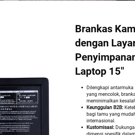
Brankas Kama
dengan Laya
Penyimpanan
Laptop 15"
Dilengkapi antarmuka l
yang mencolok, brank
meminimalkan kesalah
Keunggulan B2B:
Kete
bagi tamu yang mudah
internasional.
Kustomisasi:
Dukungan
dimensi spesifik dala