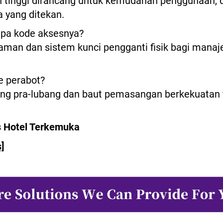
aan tinggi dirancang untuk kemudahan penggunaan,
a yang ditekan.
lupa kode aksesnya?
man dan sistem kunci pengganti fisik bagi manaj
e perabot?
ubang pra-lubang dan baut pemasangan berkekuatan 
 Hotel Terkemuka
]