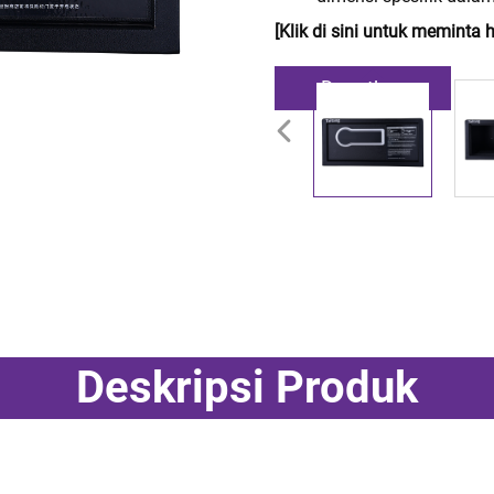
[Klik di sini untuk meminta h
Dapatkan
Penawaran Harga
Deskripsi Produk