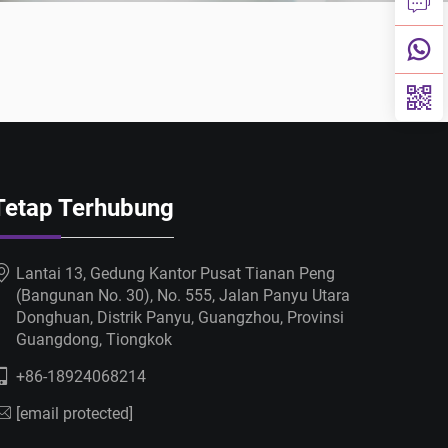
Tetap Terhubung
Lantai 13, Gedung Kantor Pusat Tianan Peng
(Bangunan No. 30), No. 555, Jalan Panyu Utara
Donghuan, Distrik Panyu, Guangzhou, Provinsi
Guangdong, Tiongkok
+86-18924068214
[email protected]