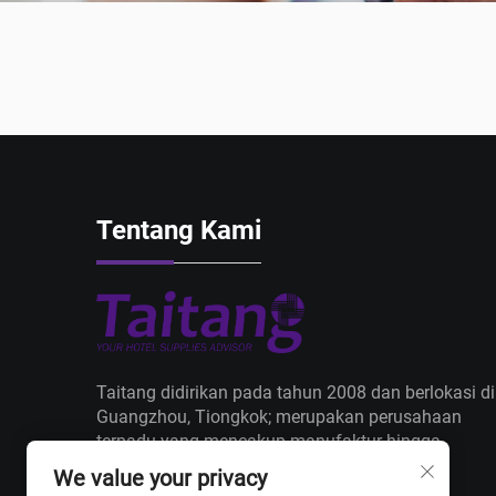
Tentang Kami
Taitang didirikan pada tahun 2008 dan berlokasi di
Guangzhou, Tiongkok; merupakan perusahaan
terpadu yang mencakup manufaktur hingga
perdagangan, dengan filosofi inti "Produk +
We value your privacy
Pengiriman + Layanan".