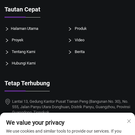
Tautan Cepat
Halaman Utama
Produk
Proyek
Video
Tentang Kami
Berita
Hubungi Kami
Tetap Terhubung
Lantai 13, Gedung Kantor Pusat Tianan Peng (Bangunan No. 30), No.
555, Jalan Panyu Utara Donghuan, Distrik Panyu, Guangzhou, Provinsi
Guangdong, Tiongkok
We value your privacy
+86-18924068214
We use cookies and similar tools to provide our services. If you
[email protected]