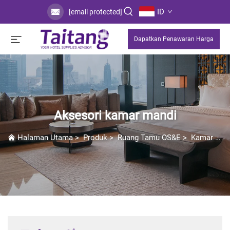
ID
[email protected]
Dapatkan Penawaran Harga
Aksesori kamar mandi
Halaman Utama
>
Produk
>
Ruang Tamu OS&E
>
Kamar Mandi