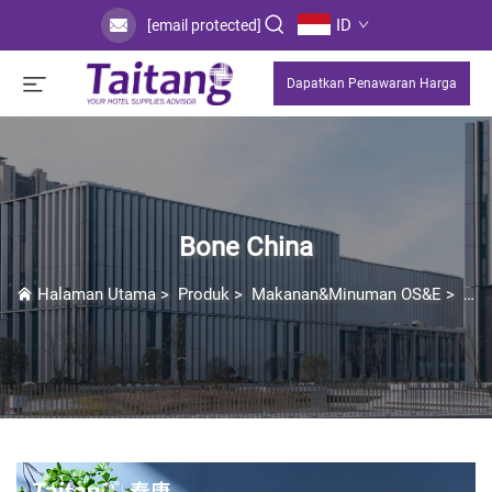
ID
[email protected]
Dapatkan Penawaran Harga
Bone China
Halaman Utama
>
Produk
>
Makanan&Minuman OS&E
>
Per