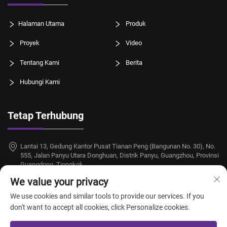
Halaman Utama
Produk
Proyek
Video
Tentang Kami
Berita
Hubungi Kami
Tetap Terhubung
Lantai 13, Gedung Kantor Pusat Tianan Peng (Bangunan No. 30), No.
555, Jalan Panyu Utara Donghuan, Distrik Panyu, Guangzhou, Provinsi
Guangdong, Tiongkok
We value your privacy
+86-18924068214
We use cookies and similar tools to provide our services. If you
[email protected]
don't want to accept all cookies, click Personalize cookies.