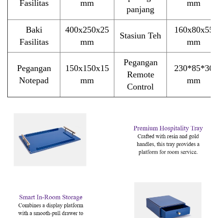
Fasilitas
mm
mm
panjang
Baki
400x250x25
160x80x55
Stasiun Teh
Fasilitas
mm
mm
Pegangan
Pegangan
150x150x15
230*85*30
Remote
Notepad
mm
mm
Control