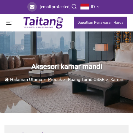
ID
[email protected]
Dapatkan Penawaran Harga
Aksesori kamar mandi
Halaman Utama
>
Produk
>
Ruang Tamu OS&E
>
Kamar Mandi