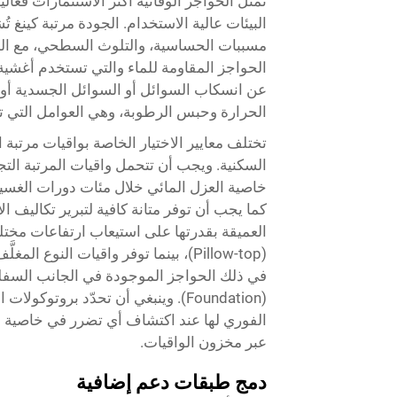
تمثل الحواجز الوقائية أكثر الاستثمارات فعا
البيئات عالية الاستخدام. الجودة
مرتبة كينغ
تُ
مسببات الحساسية، والتلوث السطحي، مع الحفا
الحواجز المقاومة للماء والتي تستخدم أغشية 
عن انسكاب السوائل أو السوائل الجسدية أو ع
الحرارة وحبس الرطوبة، وهي العوامل التي ت
تختلف معايير الاختيار الخاصة بواقيات مرتبة ال
السكنية. ويجب أن تتحمل واقيات المرتبة الت
خاصية العزل المائي خلال مئات دورات الغسيل، 
كما يجب أن توفر متانة كافية لتبرير تكاليف الا
العميقة بقدرتها على استيعاب ارتفاعات مختل
في ذلك الحواجز الموجودة في الجانب السفلي ا
(Foundation). وينبغي أن تحدّد بروت
الفوري لها عند اكتشاف أي تضرر في خاصية ال
عبر مخزون الواقيات.
دمج طبقات دعم إضافية