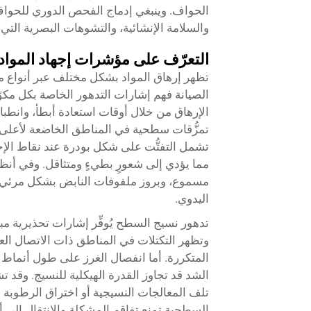
الحواف. وينبغي إدماج الفحص الدوري للحواف
والسلامة الإنشائية، والتشوهات البصرية الت
التعرّف على مؤشرات إجهاد المواد 
تظهر إرهاق المواد بشكل مختلف عبر أنواع م
الصيانة فهم إشارات التدهور الخاصة بكل مك
الإرهاق من خلال أوقات استعادة أبطأ، وانطب
تمزُّقات سطحية في المناطق الخاضعة لأعلى د
تشمل التفتُّت على شكل بودرة عند نقاط الإجه
مما يؤدي إلى شعورٍ بطيءٍ ومتثاقل. وفي أن
مسموع، وبروز ملفوفات النابض بشكل مرئي ع
اليدوي.
تدهور نسيج السطح يُوفِّر إشارات تحذيرية مب
وتظهر التكتلات في المناطق ذات الاتصال الع
المتكررة. أما انفصال الغرز على طول أنماط 
الشد قد تجاوز القدرة الهيكلية للنسيج. وقد ت
تلف المعالجات النسيجية أو اختراق الرطوبة
السطحية تمنع تفاقم المشكلة والانتقال إلى أض