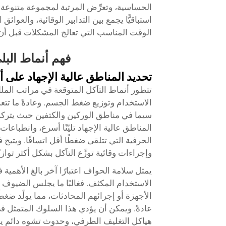
الحساسية، وتعرِّض المرتبة لمجموعة متنوعة من
استباقيًّا يجمع بين التدابير الوقائية، والعو
الوقت المناسب التي تعالج المشكلات قبل أن ت
فهم أنماط البلى
تحديد المناطق عالية الإجهاد على 
الاستخدام وتوزيع ضغط الجسم. وعادةً ما تت
سيما في مناطق الوركين والكتفين حيث يتركز 
المناطق عالية الإجهاد تليّنًا أسرع، وانطباعا
الحرفية التي تتلقى ضغطًا أقل اتساقًا. ويتيح
وإجراءات وقائية توزِّع التآكل بشكل أكثر تواز
يمثل سلامة الحواف اعتبارًا آخر بالغ الأهمية
الاستخدام المكثف. فغالبًا ما يجلس الضيوف 
الأجهزة أو إجرائهم المحادثات، مما يولّد ضغط
عادةً. ويمكن أن يؤدي هذا السلوك المتمث
هياكل التغليف الطرفي، وحدوث تشوه دائم ي