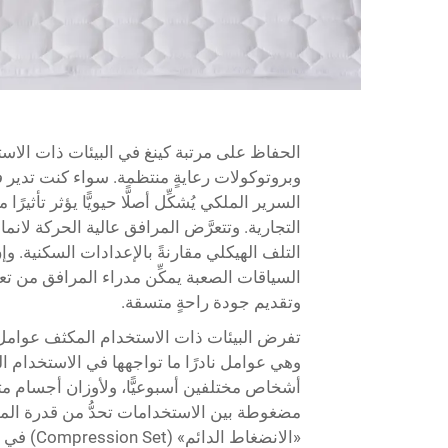
الحفاظ على
مرتبة كينغ
في البيئات ذات الاست
وبروتوكولات رعايةٍ منتظمة. سواء كنت تدير فند
السرير الملكي يُشكِّل أصلًّا حيويًّا يؤثر تأثي
التجارية. وتتعرَّض المرافق عالية الحركة لانم
التلف الهيكلي مقارنةً بالإعدادات السكنية.
السياقات الصعبة يمكِّن مدراء المرافق من ت
وتقديم جودة راحةٍ متسقة.
وهي عوامل نادرًا ما تواجهها في الاستخدام ال
أشخاص مختلفين أسبوعيًّا، ولأوزان أجسام مت
مضغوطة بين الاستخدامات تحدُّ من قدرة الم
«الانضغا