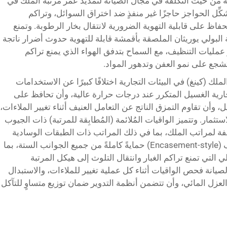
لية من حيث التكلفة في مجال الصيانة لتمديد عمر مرتبة الملك في
شكِّل الحواجز حاجزًا غير منفذٍ ضد اختراق السوائل، وتراكم
ظ على قابلية التهوية الضرورية لانتقال بخار الرطوبة. وتمنع
البولي يوريثان الملصقة بأقمشة قابلة للتهوية حدوث أضرار ناتجة
مليات التنظيف، مع السماح بتدفق الهواء الذي يمنع تراكم
شجع على نمو العفن وتدهور المواد.
ملك (كينغ) في البيئات التجارية اختلافًا كبيرًا عن الاستخدامات
جارية الغسيل المتكرر عند درجات حرارة عالية، وأن تحافظ على
وأن تقاوم التمزق الناتج عن التعامل العنيف أثناء تغيير الملاءات،
ستثمار. وتتميز الواقيات المُلائمة (المُطابِقة للمرتبة) ذات الجيوب
فة لمراتب الملك، بما في ذلك المراتب ذات الطبقات الوسادية
(Pillow-top)، بينما توفر واقيات النوع المغلَّف (Encasement-style) حمايةً كاملةً من جميع الجوانب الستة، بما
لتي تمنع تراكم الغبار وانتقال التلوث إلى هيكل المرتبة
وكولات الصيانة فحص الواقيات أثناء كل عملية تغيير للملاءات، والاستبدال
عزل المائي، وأن تتضمن أنظمة التدوير ضمان توزيع متساوٍ للتآكل