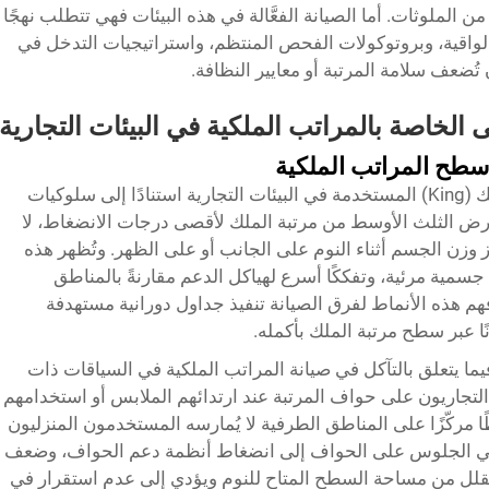
 الملوثات. أما الصيانة الفعَّالة في هذه البيئات فهي تتطلب نهجًا
ائق الواقية، وبروتوكولات الفحص المنتظم، واستراتيجيات التدخل في
ُضعف سلامة المرتبة أو معايير النظافة.
 الخاصة بالمراتب الملكية في البيئات التجارية
أسطح المراتب الملكية
تتطور أنماط التآكل المتوقعة في مراتب الملك (King) المستخدمة في البيئات التجارية استنادًا إلى سلوكيات
عرض الثلث الأوسط من مرتبة الملك لأقصى درجات الانضغاط، لا
وزن الجسم أثناء النوم على الجانب أو على الظهر. وتُظهر هذه
ت جسمية مرئية، وتفككًا أسرع لهياكل الدعم مقارنةً بالمناطق
 فهم هذه الأنماط لفرق الصيانة تنفيذ جداول دورانية مستهدفة
نًا عبر سطح مرتبة الملك بأكمله.
 فيما يتعلق بالتآكل في صيانة المراتب الملكية في السياقات ذات
التجاريون على حواف المرتبة عند ارتدائهم الملابس أو استخدامهم
ًا مركّزًا على المناطق الطرفية لا يُمارسه المستخدمون المنزليون
ل في الجلوس على الحواف إلى انضغاط أنظمة دعم الحواف، وضعف
قلل من مساحة السطح المتاح للنوم ويؤدي إلى عدم استقرار في