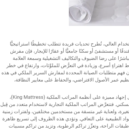
خدام العالي، تُطرح تحديات فريدة تتطلب تخطيطًا استراتيجيًّا
قًا أو مستشفىً أو سكنًا جامعيًّا أو عقارًا للإيجار، فإن مفرش
رًا مباشرًا على رضا الضيوف والتكاليف التشغيلية وسمعة العلامة
اط اهتراءٍ أسرع، وزيادة في التعرُّض للملوِّثات، وارتفاع في خطر
 وإن فهم متطلبات الصيانة المحددة لمفارش السرير الملكي في هذه
عظيم عمر الأصول الافتراضي، والحفاظ على معايير النظافة،
تفرض البيئات ذات الاستخدام المكثف عوامل إجهاد مميزة على أنظمة المراتب الملكية (King Mattress)،
سكني. فتتعرَّض المراتب الملكية التجارية لاستخدام متعدد من قِبل
غيرة، ولعناية غير متسقة من مستخدمين مختلفين، ولفترات زمنية
واد الطبيعية على التعافي. وتؤدي هذه الظروف إلى تسريع ظاهرة
ط الدائم» (Compression Set) في طبقات الراحة، وتعزِّز تراكم الرطوبة، وتزيد من تراكم مسببات