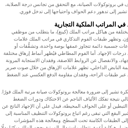
 في بروتوكولات الصيانة، مع التحقق من تجانس درجة الصلابة،
ي تشير إلى تدهور دعم الحواف واحتياجها إلى تدخل فوري.
في المراتب الملكية التجارية
ختلفة من هياكل مراتب الملك (كينغ)، ما يتطلب من موظفي
وّن. وتظهر طبقات الفوم التذكاري في مراتب الملك علامات
اعات جسمية دائمة تتجاوز عمقها بوصة واحدة، وتشقُّقات أو
رجات الإجهاد. أما الفوم المطاطي فيُظهر أنماط إرهاق مختلفة
اد، والانفصال عن الروابط اللاصقة، وفقدان الاستجابة المرونة
ظمة النابض الداخلي، تظهر علامات الإرهاق من خلال صوت صرير
بر طبقات الراحة، وفقدان مقاومة الدفع العكسي عند الضغط
كرة تشير إلى ضرورة معالجة بروتوكولات صيانة مرتبة الملك فورًا.
الي نتيجة تفكك الألياف الناجم عن الاحتكاك ودورات الضغط
التبطين أو على الحواف المحيطة، فيدل على أن الإجهاد الناتج عن
شير البقع التي تبقى رغم اتباع بروتوكولات التنظيف المناسبة إلى
 إلى الطبقات الكامنة تحت السطح. ومعالجة هذه المؤشرات
رار هيكلية أعمق تتطلب استبدال المرتبة بحجم الملك مبكرًا بدلًا