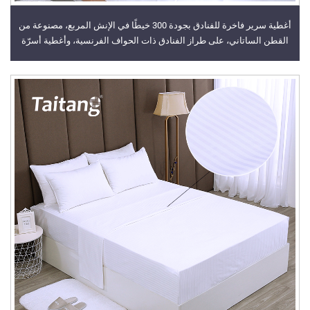
أغطية سرير فاخرة للفنادق بجودة 300 خيطًا في الإنش المربع، مصنوعة من
القطن الساتاني، على طراز الفنادق ذات الحواف الفرنسية، وأغطية أسرّة
وغطاء لوحشة (ديفوت) للفنادق