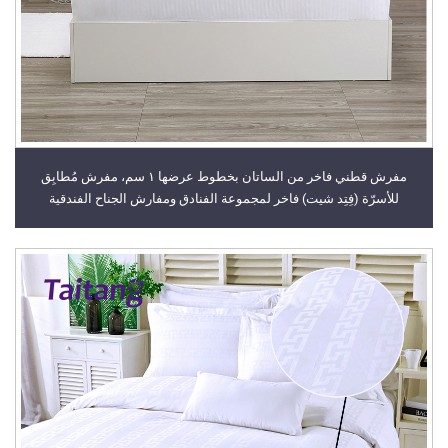
مفرش قطني فاخر من الساتان بخطوط عرضها ١ سم، مفرش مُطابِق
للأسرّة (فِتِد شيت) فاخر لمجموعة الفنادق ومفارش الجناح الفندقية