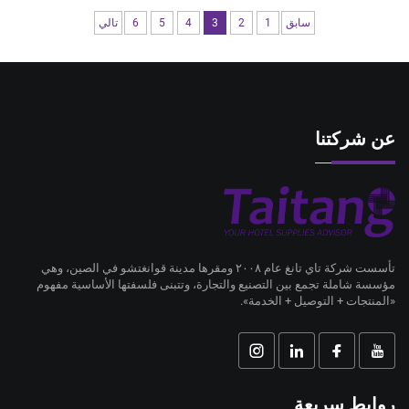
سابق
1
2
3
4
5
6
تالي
عن شركتنا
تأسست شركة تاي تانغ عام ٢٠٠٨ ومقرها مدينة قوانغتشو في الصين، وهي
مؤسسة شاملة تجمع بين التصنيع والتجارة، وتتبنى فلسفتها الأساسية مفهوم
«المنتجات + التوصيل + الخدمة».
روابط سريعة