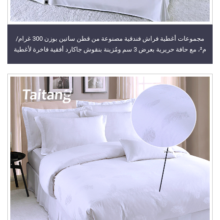
مجموعات أغطية فراش فندقية مصنوعة من قطن ساتين بوزن 300 غرام/
م²، مع حافة حريرية بعرض 3 سم ومُزينة بنقوش جاكارد أفقية فاخرة لأغطية
الفراش الفندقية المخصصة للSuites في قطاع الضيافة