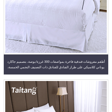
أطقم مفروشات فندقية فاخرة بمواصفات 300 غرزة/بوصة، بتصميم جاكارد
يوناني كلاسيكي على طراز الفنادق للفنادق ذات التصنيف النجمي الخمسة،
للبيع بالجملة