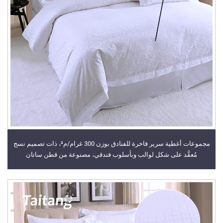
مجموعات أغطية سرير فاخرة للفنادق بوزن 300 غرام/م²، ذات تصميم نسج
مُعقَّد على شكل لوالب وبأسلوب فندقي، مصنوعة من قطن ساتان