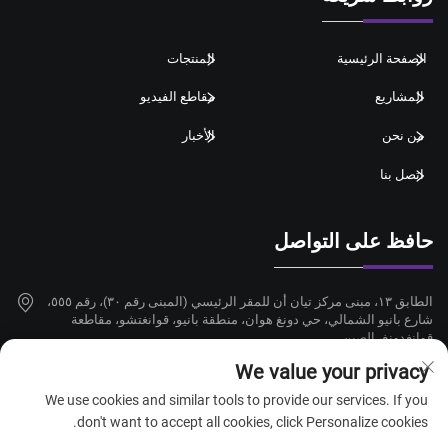
الصفحة الرئيسية
المنتجات
المشاريع
مقاطع الفيديو
من نحن
الأخبار
اتصل بنا
حافظ على التواصل
الطابق ١٣، مبنى مركز تيان أن للمقر الرئيسي (المبنى رقم ٣٠)، رقم ٥٥٥،
شارع بانيو الشمالي، حي دونغ هوان، منطقة بانيو، قوانغتشو، مقاطعة
قوانغدونغ، الصين
We value your privacy
+86-18924068214
We use cookies and similar tools to provide our services. If you
[email protected]
don't want to accept all cookies, click Personalize cookies.