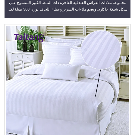
مجموعة ملاءات الفراش الفندقية الفاخرة ذات النمط الكبير المنسوج على
شكل شبكة جاكارد، وتضم ملاءات السرير وغطاء اللحاف بوزن 300 طيلة لكل
إنش مربع، مُعدّة خصيصًا لأجنحة الفنادق الراقية